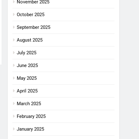
November 2025
October 2025
September 2025
August 2025
July 2025
June 2025
May 2025
April 2025
March 2025
February 2025
January 2025