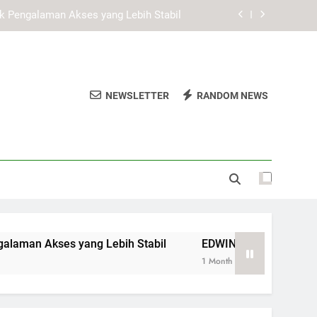
k Pengalaman Akses yang Lebih Stabil
gnya Memilih Jalur Akses yang Tepat
if agar Akses Tetap Aman dan Efisien
NEWSLETTER
RANDOM NEWS
4D Login secara Aman dan Sistematis
k Pengalaman Akses yang Lebih Stabil
gnya Memilih Jalur Akses yang Tepat
if agar Akses Tetap Aman dan Efisien
 yang Lebih Stabil
EDWINSLOT Login Resmi dan Pentin
1 Month Ago