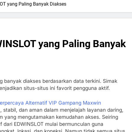
OT yang Paling Banyak Diakses
WINSLOT yang Paling Banyak
 banyak diakses berdasarkan data terkini. Simak
njadikan situs-situs ini favorit pengguna aktif.
Terpercaya Alternatif VIP Gampang Maxwin
 stabil, dan aman dalam menjelajah layanan daring,
orm yang mengutamakan kemudahan akses. Seiring
tif dari EDWINSLOT mulai bermunculan guna
gkat, lokasi, dan koneksi. Namun tidak semua situs