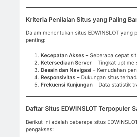
Kriteria Penilaian Situs yang Paling B
Dalam menentukan situs EDWINSLOT yang palin
penting:
Kecepatan Akses
– Seberapa cepat sit
Ketersediaan Server
– Tingkat uptime 
Desain dan Navigasi
– Kemudahan peng
Responsivitas
– Dukungan situs terhad
Frekuensi Kunjungan
– Data statistik t
Daftar Situs EDWINSLOT Terpopuler Sa
Berikut ini adalah beberapa situs EDWINSLO
pengakses: