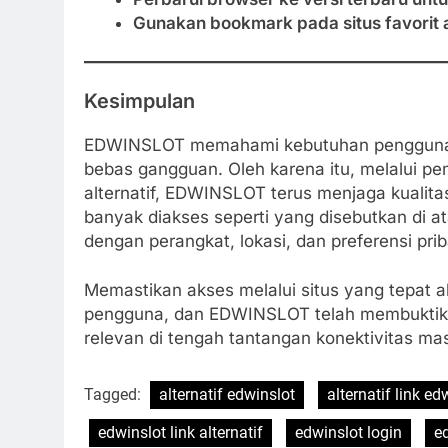
Gunakan bookmark pada situs favorit 
Kesimpulan
EDWINSLOT memahami kebutuhan pengguna 
bebas gangguan. Oleh karena itu, melalui p
alternatif, EDWINSLOT terus menjaga kualita
banyak diakses seperti yang disebutkan di at
dengan perangkat, lokasi, dan preferensi pri
Memastikan akses melalui situs yang tepat
pengguna, dan EDWINSLOT telah membuktikan
relevan di tengah tantangan konektivitas mas
Tagged:
alternatif edwinslot
alternatif link ed
edwinslot link alternatif
edwinslot login
ed