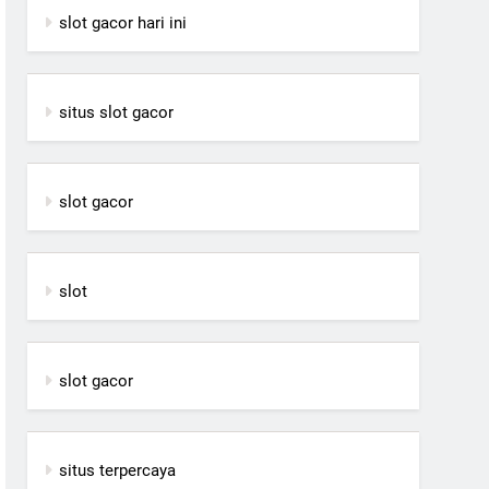
slot gacor hari ini
situs slot gacor
slot gacor
slot
slot gacor
situs terpercaya