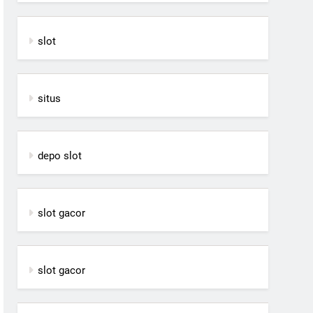
slot
situs
depo slot
slot gacor
slot gacor