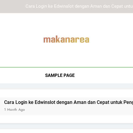
Cara Login ke Edwinslot dengan Aman dan Cepat untu
EDWINSLOT Login Resmi dan Pentin
Panduan Login Edwinslot Lewat Smartphone untuk Pengguna Akt
Cara Mengatasi Kendala saat Membuka TIARA
an Area
Cara Login ke Edwinslot dengan Aman dan Cepat untu
empat Makan Terbaik Dan Review Kuliner Dari Makan Area.
EDWINSLOT Login Resmi dan Pentin
SAMPLE PAGE
Panduan Login Edwinslot Lewat Smartphone untuk Pengguna Akt
 ke Edwinslot dengan Aman dan Cepat untuk Pengalaman Akses