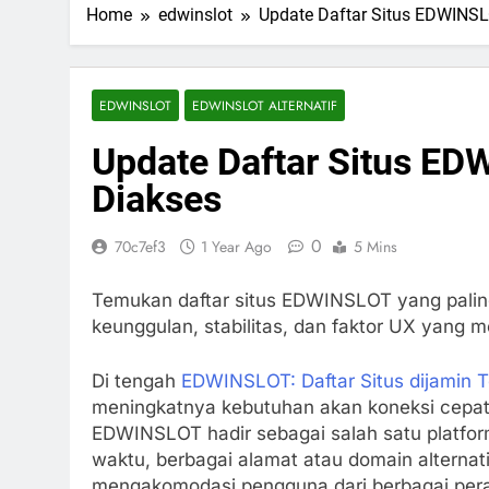
Home
edwinslot
Update Daftar Situs EDWINSL
EDWINSLOT
EDWINSLOT ALTERNATIF
Update Daftar Situs ED
Diakses
0
70c7ef3
1 Year Ago
5 Mins
Temukan daftar situs EDWINSLOT yang paling
keunggulan, stabilitas, dan faktor UX yang me
Di tengah
EDWINSLOT: Daftar Situs dijamin 
meningkatnya kebutuhan akan koneksi cepat,
EDWINSLOT hadir sebagai salah satu platf
waktu, berbagai alamat atau domain alterna
mengakomodasi pengguna dari berbagai peran