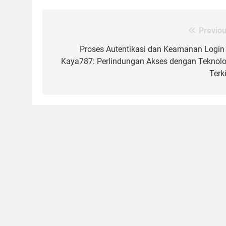
Previou
Post
navigation
Proses Autentikasi dan Keamanan Login 
Kaya787: Perlindungan Akses dengan Teknolo
Terk