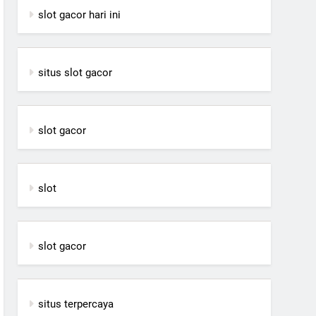
slot gacor hari ini
situs slot gacor
slot gacor
slot
slot gacor
situs terpercaya