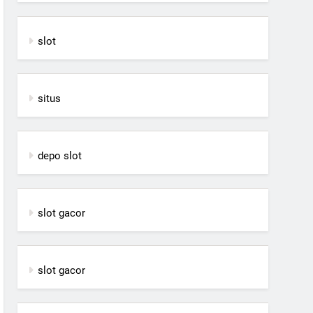
slot
situs
depo slot
slot gacor
slot gacor