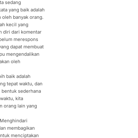
ita sedang
ata yang baik adalah
 oleh banyak orang.
ah kecil yang
diri dari komentar
sebelum merespons
i yang dapat membuat
mpu mengendalikan
akan oleh
ih baik adalah
ng tepat waktu, dan
h bentuk sederhana
waktu, kita
n orang lain yang
l.Menghindari
, dan membagikan
untuk menciptakan