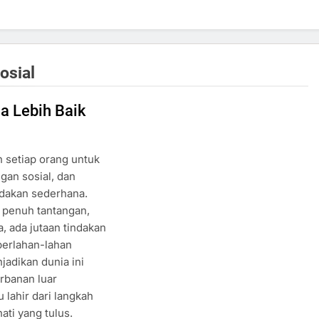
osial
a Lebih Baik
n setiap orang untuk
gan sosial, dan
ndakan sederhana.
 penuh tantangan,
a, ada jutaan tindakan
 perlahan-lahan
adikan dunia ini
orbanan luar
 lahir dari langkah
ati yang tulus.