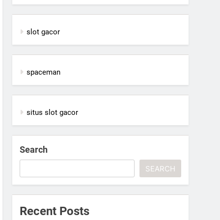
slot gacor
spaceman
situs slot gacor
Search
SEARCH
Recent Posts