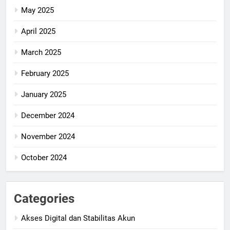
May 2025
April 2025
March 2025
February 2025
January 2025
December 2024
November 2024
October 2024
Categories
Akses Digital dan Stabilitas Akun