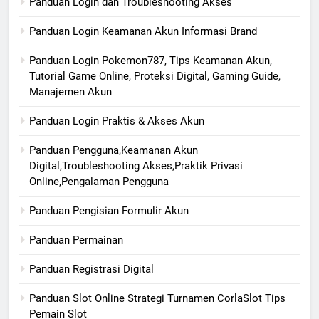
Panduan Login dan Troubleshooting Akses
Panduan Login Keamanan Akun Informasi Brand
Panduan Login Pokemon787, Tips Keamanan Akun,
Tutorial Game Online, Proteksi Digital, Gaming Guide,
Manajemen Akun
Panduan Login Praktis & Akses Akun
Panduan Pengguna,Keamanan Akun
Digital,Troubleshooting Akses,Praktik Privasi
Online,Pengalaman Pengguna
Panduan Pengisian Formulir Akun
Panduan Permainan
Panduan Registrasi Digital
Panduan Slot Online Strategi Turnamen CorlaSlot Tips
Pemain Slot