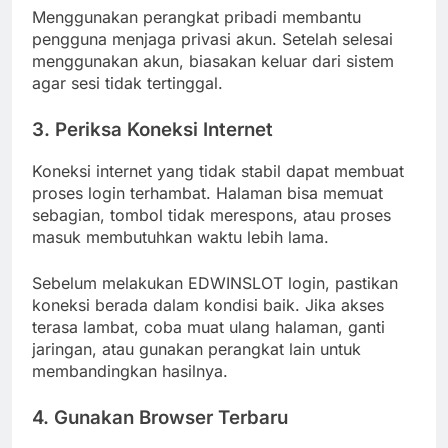
Menggunakan perangkat pribadi membantu
pengguna menjaga privasi akun. Setelah selesai
menggunakan akun, biasakan keluar dari sistem
agar sesi tidak tertinggal.
3. Periksa Koneksi Internet
Koneksi internet yang tidak stabil dapat membuat
proses login terhambat. Halaman bisa memuat
sebagian, tombol tidak merespons, atau proses
masuk membutuhkan waktu lebih lama.
Sebelum melakukan EDWINSLOT login, pastikan
koneksi berada dalam kondisi baik. Jika akses
terasa lambat, coba muat ulang halaman, ganti
jaringan, atau gunakan perangkat lain untuk
membandingkan hasilnya.
4. Gunakan Browser Terbaru