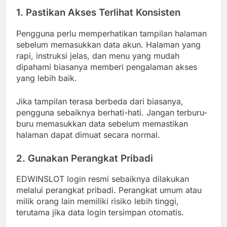
1. Pastikan Akses Terlihat Konsisten
Pengguna perlu memperhatikan tampilan halaman
sebelum memasukkan data akun. Halaman yang
rapi, instruksi jelas, dan menu yang mudah
dipahami biasanya memberi pengalaman akses
yang lebih baik.
Jika tampilan terasa berbeda dari biasanya,
pengguna sebaiknya berhati-hati. Jangan terburu-
buru memasukkan data sebelum memastikan
halaman dapat dimuat secara normal.
2. Gunakan Perangkat Pribadi
EDWINSLOT login resmi sebaiknya dilakukan
melalui perangkat pribadi. Perangkat umum atau
milik orang lain memiliki risiko lebih tinggi,
terutama jika data login tersimpan otomatis.