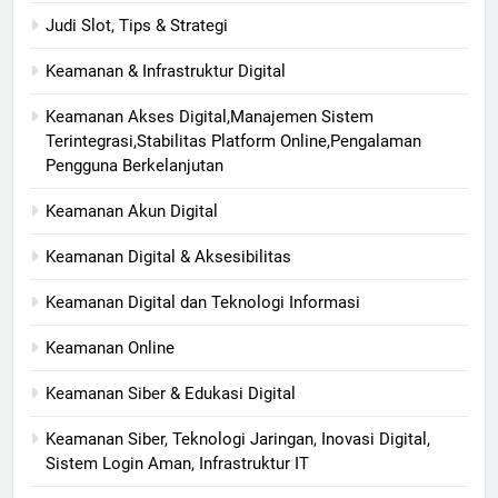
Judi Slot, Tips & Strategi
Keamanan & Infrastruktur Digital
Keamanan Akses Digital,Manajemen Sistem
Terintegrasi,Stabilitas Platform Online,Pengalaman
Pengguna Berkelanjutan
Keamanan Akun Digital
Keamanan Digital & Aksesibilitas
Keamanan Digital dan Teknologi Informasi
Keamanan Online
Keamanan Siber & Edukasi Digital
Keamanan Siber, Teknologi Jaringan, Inovasi Digital,
Sistem Login Aman, Infrastruktur IT