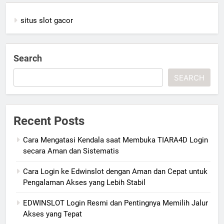
situs slot gacor
Search
SEARCH
Recent Posts
Cara Mengatasi Kendala saat Membuka TIARA4D Login
secara Aman dan Sistematis
Cara Login ke Edwinslot dengan Aman dan Cepat untuk
Pengalaman Akses yang Lebih Stabil
EDWINSLOT Login Resmi dan Pentingnya Memilih Jalur
Akses yang Tepat