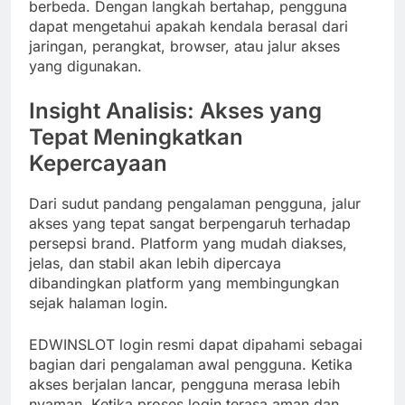
berbeda. Dengan langkah bertahap, pengguna
dapat mengetahui apakah kendala berasal dari
jaringan, perangkat, browser, atau jalur akses
yang digunakan.
Insight Analisis: Akses yang
Tepat Meningkatkan
Kepercayaan
Dari sudut pandang pengalaman pengguna, jalur
akses yang tepat sangat berpengaruh terhadap
persepsi brand. Platform yang mudah diakses,
jelas, dan stabil akan lebih dipercaya
dibandingkan platform yang membingungkan
sejak halaman login.
EDWINSLOT login resmi dapat dipahami sebagai
bagian dari pengalaman awal pengguna. Ketika
akses berjalan lancar, pengguna merasa lebih
nyaman. Ketika proses login terasa aman dan