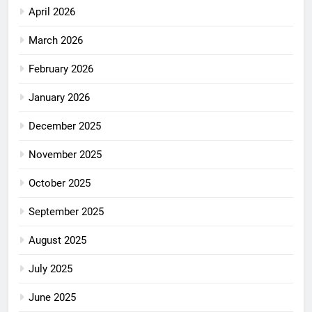
April 2026
March 2026
February 2026
January 2026
December 2025
November 2025
October 2025
September 2025
August 2025
July 2025
June 2025