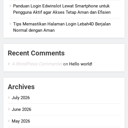
Panduan Login Edwinslot Lewat Smartphone untuk
Pengguna Aktif agar Akses Tetap Aman dan Efisien
Tips Memastikan Halaman Login Lebah4D Berjalan
Normal dengan Aman
Recent Comments
A WordPress Commenter
on
Hello world!
Archives
July 2026
June 2026
May 2026