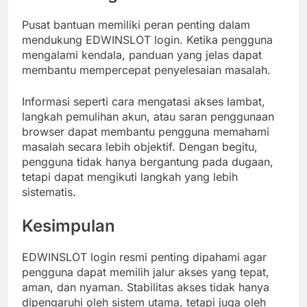
Pusat bantuan memiliki peran penting dalam
mendukung EDWINSLOT login. Ketika pengguna
mengalami kendala, panduan yang jelas dapat
membantu mempercepat penyelesaian masalah.
Informasi seperti cara mengatasi akses lambat,
langkah pemulihan akun, atau saran penggunaan
browser dapat membantu pengguna memahami
masalah secara lebih objektif. Dengan begitu,
pengguna tidak hanya bergantung pada dugaan,
tetapi dapat mengikuti langkah yang lebih
sistematis.
Kesimpulan
EDWINSLOT login resmi penting dipahami agar
pengguna dapat memilih jalur akses yang tepat,
aman, dan nyaman. Stabilitas akses tidak hanya
dipengaruhi oleh sistem utama, tetapi juga oleh