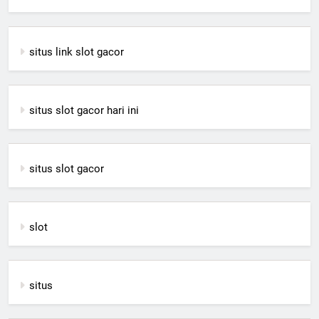
situs link slot gacor
situs slot gacor hari ini
situs slot gacor
slot
situs