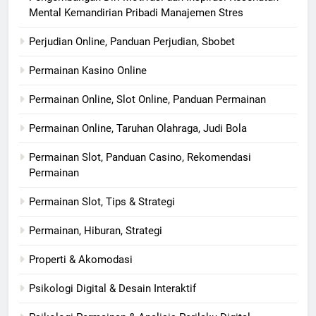
Mental Kemandirian Pribadi Manajemen Stres
Perjudian Online, Panduan Perjudian, Sbobet
Permainan Kasino Online
Permainan Online, Slot Online, Panduan Permainan
Permainan Online, Taruhan Olahraga, Judi Bola
Permainan Slot, Panduan Casino, Rekomendasi
Permainan
Permainan Slot, Tips & Strategi
Permainan, Hiburan, Strategi
Properti & Akomodasi
Psikologi Digital & Desain Interaktif