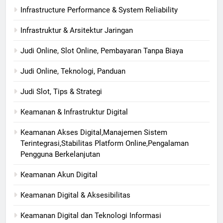
Infrastructure Performance & System Reliability
Infrastruktur & Arsitektur Jaringan
Judi Online, Slot Online, Pembayaran Tanpa Biaya
Judi Online, Teknologi, Panduan
Judi Slot, Tips & Strategi
Keamanan & Infrastruktur Digital
Keamanan Akses Digital,Manajemen Sistem
Terintegrasi,Stabilitas Platform Online,Pengalaman
Pengguna Berkelanjutan
Keamanan Akun Digital
Keamanan Digital & Aksesibilitas
Keamanan Digital dan Teknologi Informasi