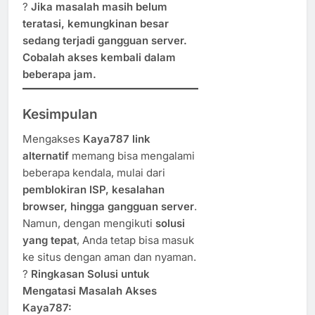
?
Jika masalah masih belum
teratasi, kemungkinan besar
sedang terjadi gangguan server.
Cobalah akses kembali dalam
beberapa jam.
Kesimpulan
Mengakses
Kaya787 link
alternatif
memang bisa mengalami
beberapa kendala, mulai dari
pemblokiran ISP, kesalahan
browser, hingga gangguan server
.
Namun, dengan mengikuti
solusi
yang tepat
, Anda tetap bisa masuk
ke situs dengan aman dan nyaman.
?
Ringkasan Solusi untuk
Mengatasi Masalah Akses
Kaya787: