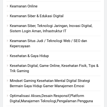
Keamanan Online
Keamanan Siber & Edukasi Digital
Keamanan Siber, Teknologi Jaringan, Inovasi Digital,
Sistem Login Aman, Infrastruktur IT
Keamanan Situs Judi / Teknologi Web / SEO dan
Kepercayaan
Kesehatan & Gaya Hidup
Kesehatan Digital, Game Online, Kesehatan Fisik, Tips &
Trik Gaming
Mindset Gaming Kesehatan Mental Digital Strategi
Bermain Gaya Hidup Gamer Manajemen Emosi
Optimalisasi Akses,Desain Responsif,Platform
Digital,Manajemen Teknologi,Pengalaman Pengguna