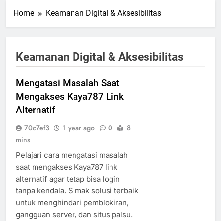
Home
Keamanan Digital & Aksesibilitas
Keamanan Digital & Aksesibilitas
Mengatasi Masalah Saat
Mengakses Kaya787 Link
Alternatif
70c7ef3
1 year ago
0
8
mins
Pelajari cara mengatasi masalah
saat mengakses Kaya787 link
alternatif agar tetap bisa login
tanpa kendala. Simak solusi terbaik
untuk menghindari pemblokiran,
gangguan server, dan situs palsu.