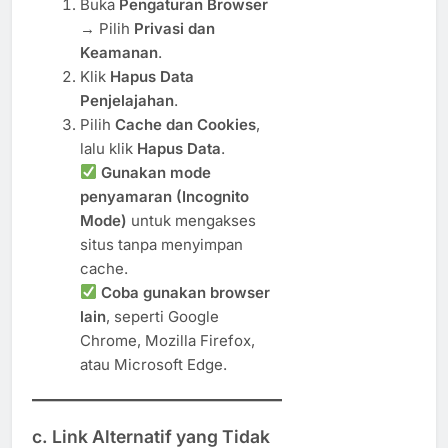
Buka
Pengaturan Browser
→ Pilih
Privasi dan
Keamanan
.
Klik
Hapus Data
Penjelajahan
.
Pilih
Cache dan Cookies
,
lalu klik
Hapus Data
.
Gunakan mode
penyamaran (Incognito
Mode)
untuk mengakses
situs tanpa menyimpan
cache.
Coba gunakan browser
lain
, seperti Google
Chrome, Mozilla Firefox,
atau Microsoft Edge.
c. Link Alternatif yang Tidak