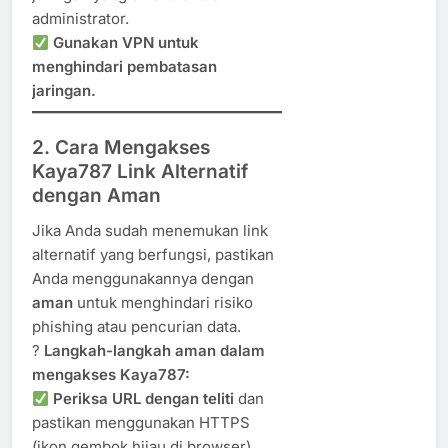
administrator.
Gunakan VPN untuk
menghindari pembatasan
jaringan.
2. Cara Mengakses
Kaya787 Link Alternatif
dengan Aman
Jika Anda sudah menemukan link
alternatif yang berfungsi, pastikan
Anda menggunakannya dengan
aman
untuk menghindari risiko
phishing atau pencurian data.
?
Langkah-langkah aman dalam
mengakses Kaya787:
Periksa URL dengan teliti
dan
pastikan menggunakan HTTPS
(ikon gembok hijau di browser).