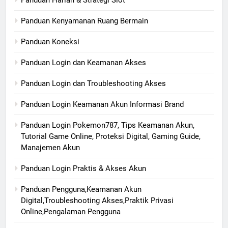
Panduan Kenyamanan Ruang Bermain
Panduan Koneksi
Panduan Login dan Keamanan Akses
Panduan Login dan Troubleshooting Akses
Panduan Login Keamanan Akun Informasi Brand
Panduan Login Pokemon787, Tips Keamanan Akun,
Tutorial Game Online, Proteksi Digital, Gaming Guide,
Manajemen Akun
Panduan Login Praktis & Akses Akun
Panduan Pengguna,Keamanan Akun
Digital,Troubleshooting Akses,Praktik Privasi
Online,Pengalaman Pengguna