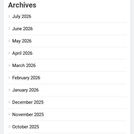
Archives
July 2026
June 2026
May 2026
April 2026
March 2026
February 2026
January 2026
December 2025
November 2025
October 2025