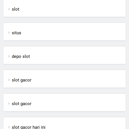
slot
situs
depo slot
slot gacor
slot gacor
slot gacor hari ini