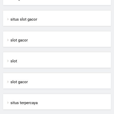
situs slot gacor
slot gacor
slot
slot gacor
situs terpercaya