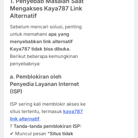
1. Penyebab Masalah Saat
Mengakses Kaya787 Link
Alternatif
Sebelum mencari solusi, penting
untuk memahami
apa yang
menyebabkan link alternatif
Kaya787 tidak bisa dibuka
.
Berikut beberapa kemungkinan
penyebabnya:
a. Pemblokiran oleh
Penyedia Layanan Internet
(ISP)
ISP sering kali memblokir akses ke
situs tertentu, termasuk
kaya787
link alternatif
.
?
Tanda-tanda pemblokiran ISP:
✔ Muncul pesan
“Situs tidak