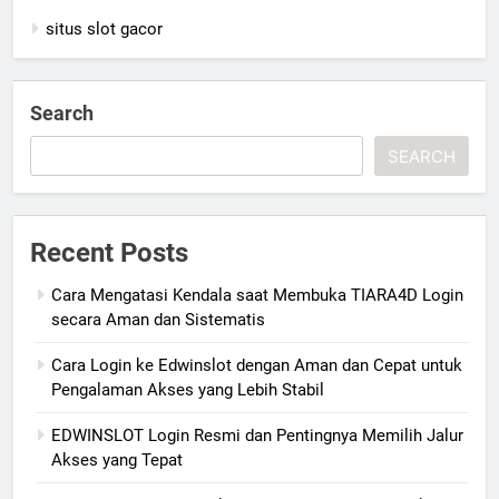
situs slot gacor
Search
SEARCH
Recent Posts
Cara Mengatasi Kendala saat Membuka TIARA4D Login
secara Aman dan Sistematis
Cara Login ke Edwinslot dengan Aman dan Cepat untuk
Pengalaman Akses yang Lebih Stabil
EDWINSLOT Login Resmi dan Pentingnya Memilih Jalur
Akses yang Tepat