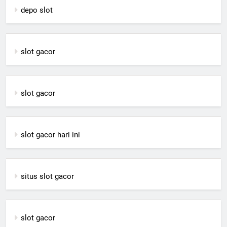
depo slot
slot gacor
slot gacor
slot gacor hari ini
situs slot gacor
slot gacor