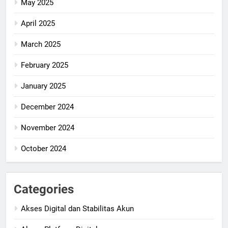
May 2025
April 2025
March 2025
February 2025
January 2025
December 2024
November 2024
October 2024
Categories
Akses Digital dan Stabilitas Akun