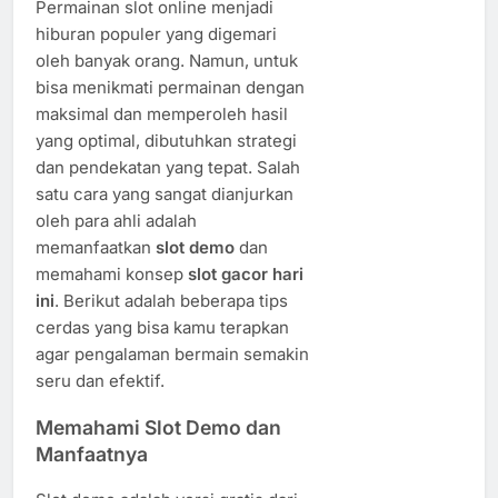
Permainan slot online menjadi
hiburan populer yang digemari
oleh banyak orang. Namun, untuk
bisa menikmati permainan dengan
maksimal dan memperoleh hasil
yang optimal, dibutuhkan strategi
dan pendekatan yang tepat. Salah
satu cara yang sangat dianjurkan
oleh para ahli adalah
memanfaatkan
slot demo
dan
memahami konsep
slot gacor hari
ini
. Berikut adalah beberapa tips
cerdas yang bisa kamu terapkan
agar pengalaman bermain semakin
seru dan efektif.
Memahami Slot Demo dan
Manfaatnya