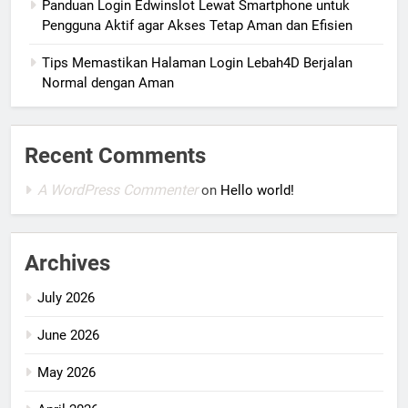
Panduan Login Edwinslot Lewat Smartphone untuk
Pengguna Aktif agar Akses Tetap Aman dan Efisien
Tips Memastikan Halaman Login Lebah4D Berjalan
Normal dengan Aman
Recent Comments
A WordPress Commenter
on
Hello world!
Archives
July 2026
June 2026
May 2026