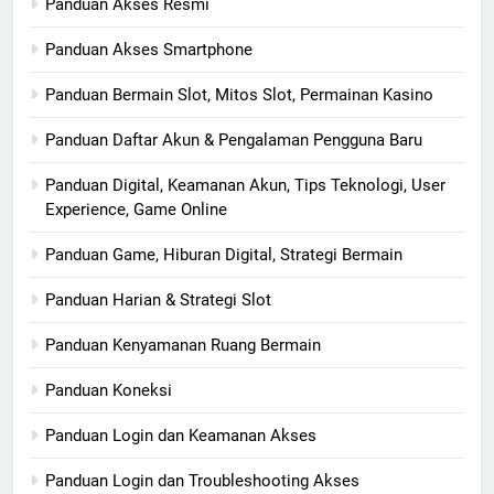
Panduan Akses Resmi
Panduan Akses Smartphone
Panduan Bermain Slot, Mitos Slot, Permainan Kasino
Panduan Daftar Akun & Pengalaman Pengguna Baru
Panduan Digital, Keamanan Akun, Tips Teknologi, User
Experience, Game Online
Panduan Game, Hiburan Digital, Strategi Bermain
Panduan Harian & Strategi Slot
Panduan Kenyamanan Ruang Bermain
Panduan Koneksi
Panduan Login dan Keamanan Akses
Panduan Login dan Troubleshooting Akses