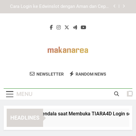
Skip
EDWINSLOT Login Resmi dan Pentingnya Memilih
to
Jalur Akses yang Tepat
content
Panduan Login Edwinslot Lewat Smartphone
untuk Pengguna Aktif agar Akses Tetap Aman dan
Efisien
Cara Mengatasi Kendala saat Membuka TIARA4D
Login secara Aman dan Sistematis
Cara Login ke Edwinslot dengan Aman dan Cepat
untuk Pengalaman Akses yang Lebih Stabil
EDWINSLOT Login Resmi dan Pentingnya Memilih
Jalur Akses yang Tepat
Makan Area
Temukan Tempat Makan Terbaik Dan
Panduan Login Edwinslot Lewat Smartphone
NEWSLETTER
RANDOM NEWS
untuk Pengguna Aktif agar Akses Tetap Aman dan
Review Kuliner Dari Makan Area.
Efisien
MENU
ra Mengatasi Kendala saat Membuka TIARA4D Login secara 
HEADLINES
Month Ago