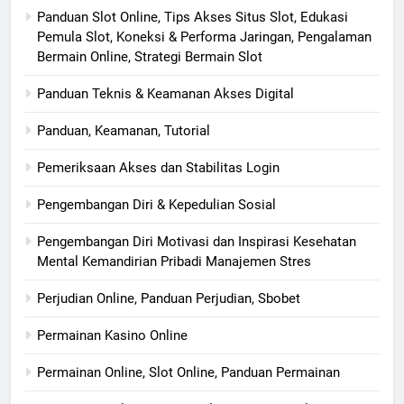
Panduan Slot Online, Tips Akses Situs Slot, Edukasi
Pemula Slot, Koneksi & Performa Jaringan, Pengalaman
Bermain Online, Strategi Bermain Slot
Panduan Teknis & Keamanan Akses Digital
Panduan, Keamanan, Tutorial
Pemeriksaan Akses dan Stabilitas Login
Pengembangan Diri & Kepedulian Sosial
Pengembangan Diri Motivasi dan Inspirasi Kesehatan
Mental Kemandirian Pribadi Manajemen Stres
Perjudian Online, Panduan Perjudian, Sbobet
Permainan Kasino Online
Permainan Online, Slot Online, Panduan Permainan