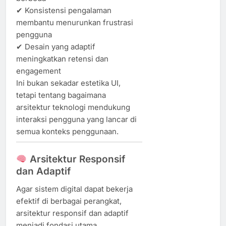
✔ Konsistensi pengalaman
membantu menurunkan frustrasi
pengguna
✔ Desain yang adaptif
meningkatkan retensi dan
engagement
Ini bukan sekadar estetika UI,
tetapi tentang bagaimana
arsitektur teknologi mendukung
interaksi pengguna yang lancar di
semua konteks penggunaan.
Arsitektur Responsif
dan Adaptif
Agar sistem digital dapat bekerja
efektif di berbagai perangkat,
arsitektur responsif dan adaptif
menjadi fondasi utama.