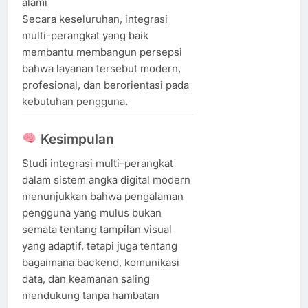
alami
Secara keseluruhan, integrasi
multi-perangkat yang baik
membantu membangun persepsi
bahwa layanan tersebut modern,
profesional, dan berorientasi pada
kebutuhan pengguna.
Kesimpulan
Studi integrasi multi-perangkat
dalam sistem angka digital modern
menunjukkan bahwa pengalaman
pengguna yang mulus bukan
semata tentang tampilan visual
yang adaptif, tetapi juga tentang
bagaimana backend, komunikasi
data, dan keamanan saling
mendukung tanpa hambatan