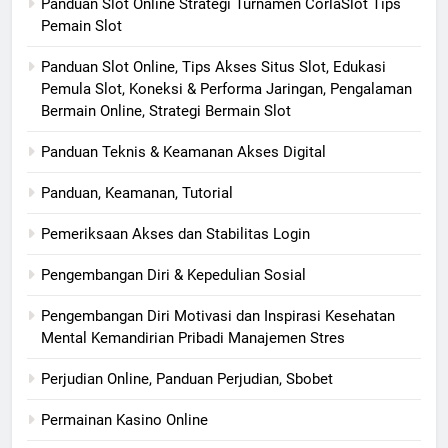
Panduan Slot Online Strategi Turnamen CorlaSlot Tips
Pemain Slot
Panduan Slot Online, Tips Akses Situs Slot, Edukasi
Pemula Slot, Koneksi & Performa Jaringan, Pengalaman
Bermain Online, Strategi Bermain Slot
Panduan Teknis & Keamanan Akses Digital
Panduan, Keamanan, Tutorial
Pemeriksaan Akses dan Stabilitas Login
Pengembangan Diri & Kepedulian Sosial
Pengembangan Diri Motivasi dan Inspirasi Kesehatan
Mental Kemandirian Pribadi Manajemen Stres
Perjudian Online, Panduan Perjudian, Sbobet
Permainan Kasino Online