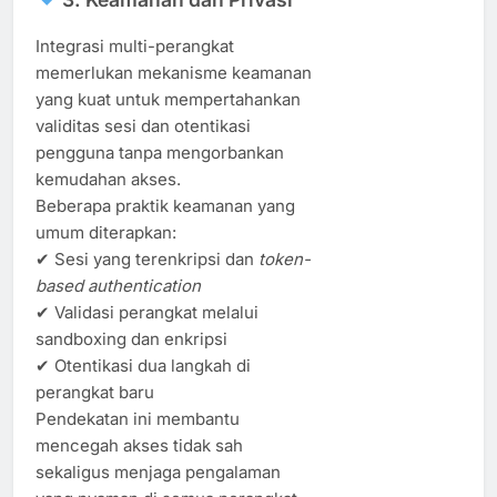
Integrasi multi-perangkat
memerlukan mekanisme keamanan
yang kuat untuk mempertahankan
validitas sesi dan otentikasi
pengguna tanpa mengorbankan
kemudahan akses.
Beberapa praktik keamanan yang
umum diterapkan:
✔ Sesi yang terenkripsi dan
token-
based authentication
✔ Validasi perangkat melalui
sandboxing dan enkripsi
✔ Otentikasi dua langkah di
perangkat baru
Pendekatan ini membantu
mencegah akses tidak sah
sekaligus menjaga pengalaman