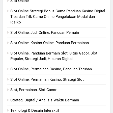
Slot Online
Slot Online Strategi Bonus Game Panduan Kasino Digital
Tips dan Trik Game Online Pengelolaan Modal dan
Risiko
Slot Online, Judi Online, Panduan Pemain
Slot Online, Kasino Online, Panduan Permainan
Slot Online, Panduan Bermain Slot, Situs Gacor, Slot
Populer, Strategi Judi, Hiburan Digital
Slot Online, Permainan Casino, Panduan Taruhan
Slot Online, Permainan Kasino, Strategi Slot
Slot, Permainan, Slot Gacor
Strategi Digital / Analisis Waktu Bermain
Teknologi & Desain Interaktif