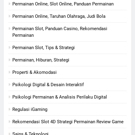
Permainan Online, Slot Online, Panduan Permainan
Permainan Online, Taruhan Olahraga, Judi Bola
Permainan Slot, Panduan Casino, Rekomendasi
Permainan
Permainan Slot, Tips & Strategi
Permainan, Hiburan, Strategi
Properti & Akomodasi
Psikologi Digital & Desain Interaktif
Psikologi Permainan & Analisis Perilaku Digital
Regulasi iGaming
Rekomendasi Slot 4D Strategi Permainan Review Game
Sains & Teknologi