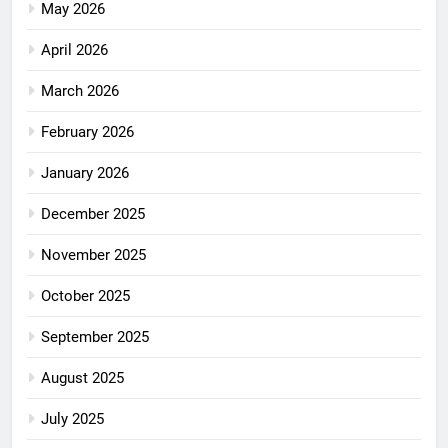
May 2026
April 2026
March 2026
February 2026
January 2026
December 2025
November 2025
October 2025
September 2025
August 2025
July 2025