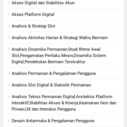
Akses Digital dan Stabilitas Akun
Akses Platform Digital
Analisis & Strategi Slot
Analisis Aktivitas Harian & Strategi Waktu Bermain
Analisis Dinamika Permainan,Studi Ritme Awal
Slot,Pengamatan Perilaku Mesin,Dinamika Sistem
Digital,Pendekatan Bermain Terstruktur
Analisis Permainan & Pengalaman Pengguna
Analisis Slot Digital & Statistik Permainan
Analisis Teknis Permainan Digital,Arsitektur Platform
Interaktif,Stabilitas Akses & Kinerja,Keamanan Sesi dan
Privasi,UX dan Interaksi Pengguna
Desain Antarmuka & Pengalaman Pengguna