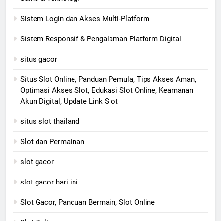
Sistem Login dan Akses Multi-Platform
Sistem Responsif & Pengalaman Platform Digital
situs gacor
Situs Slot Online, Panduan Pemula, Tips Akses Aman,
Optimasi Akses Slot, Edukasi Slot Online, Keamanan
Akun Digital, Update Link Slot
situs slot thailand
Slot dan Permainan
slot gacor
slot gacor hari ini
Slot Gacor, Panduan Bermain, Slot Online