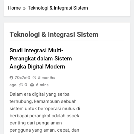
Home
Teknologi & Integrasi Sistem
Teknologi & Integrasi Sistem
Studi Integrasi Multi-
Perangkat dalam Sistem
Angka Digital Modern
70c7ef3
5 months
ago
0
6 mins
Dalam era digital yang serba
terhubung, kemampuan sebuah
sistem untuk beroperasi mulus di
berbagai perangkat adalah aspek
penting dari pengalaman
pengguna yang aman, cepat, dan