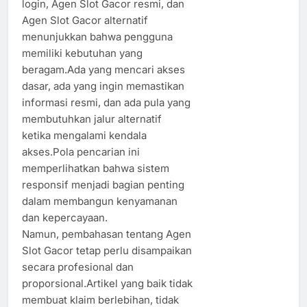
login, Agen Slot Gacor resmi, dan
Agen Slot Gacor alternatif
menunjukkan bahwa pengguna
memiliki kebutuhan yang
beragam.Ada yang mencari akses
dasar, ada yang ingin memastikan
informasi resmi, dan ada pula yang
membutuhkan jalur alternatif
ketika mengalami kendala
akses.Pola pencarian ini
memperlihatkan bahwa sistem
responsif menjadi bagian penting
dalam membangun kenyamanan
dan kepercayaan.
Namun, pembahasan tentang Agen
Slot Gacor tetap perlu disampaikan
secara profesional dan
proporsional.Artikel yang baik tidak
membuat klaim berlebihan, tidak