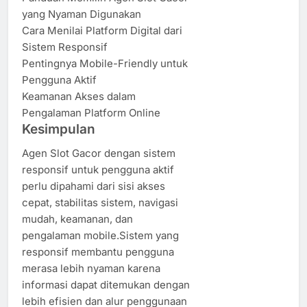
yang Nyaman Digunakan
Cara Menilai Platform Digital dari
Sistem Responsif
Pentingnya Mobile-Friendly untuk
Pengguna Aktif
Keamanan Akses dalam
Pengalaman Platform Online
Kesimpulan
Agen Slot Gacor dengan sistem
responsif untuk pengguna aktif
perlu dipahami dari sisi akses
cepat, stabilitas sistem, navigasi
mudah, keamanan, dan
pengalaman mobile.Sistem yang
responsif membantu pengguna
merasa lebih nyaman karena
informasi dapat ditemukan dengan
lebih efisien dan alur penggunaan