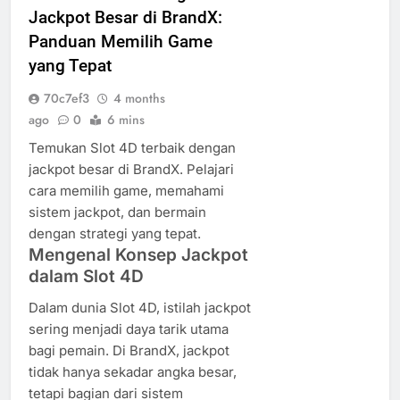
Jackpot Besar di BrandX:
Panduan Memilih Game
yang Tepat
70c7ef3
4 months
ago
0
6 mins
Temukan Slot 4D terbaik dengan
jackpot besar di BrandX. Pelajari
cara memilih game, memahami
sistem jackpot, dan bermain
dengan strategi yang tepat.
Mengenal Konsep Jackpot
dalam Slot 4D
Dalam dunia Slot 4D, istilah jackpot
sering menjadi daya tarik utama
bagi pemain. Di BrandX, jackpot
tidak hanya sekadar angka besar,
tetapi bagian dari sistem