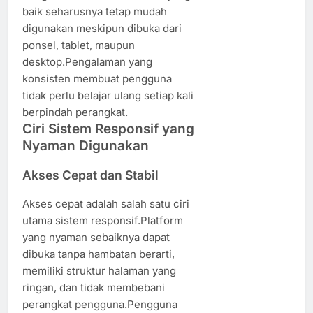
baik seharusnya tetap mudah
digunakan meskipun dibuka dari
ponsel, tablet, maupun
desktop.Pengalaman yang
konsisten membuat pengguna
tidak perlu belajar ulang setiap kali
berpindah perangkat.
Ciri Sistem Responsif yang
Nyaman Digunakan
Akses Cepat dan Stabil
Akses cepat adalah salah satu ciri
utama sistem responsif.Platform
yang nyaman sebaiknya dapat
dibuka tanpa hambatan berarti,
memiliki struktur halaman yang
ringan, dan tidak membebani
perangkat pengguna.Pengguna