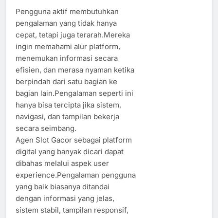
Pengguna aktif membutuhkan
pengalaman yang tidak hanya
cepat, tetapi juga terarah.Mereka
ingin memahami alur platform,
menemukan informasi secara
efisien, dan merasa nyaman ketika
berpindah dari satu bagian ke
bagian lain.Pengalaman seperti ini
hanya bisa tercipta jika sistem,
navigasi, dan tampilan bekerja
secara seimbang.
Agen Slot Gacor sebagai platform
digital yang banyak dicari dapat
dibahas melalui aspek user
experience.Pengalaman pengguna
yang baik biasanya ditandai
dengan informasi yang jelas,
sistem stabil, tampilan responsif,