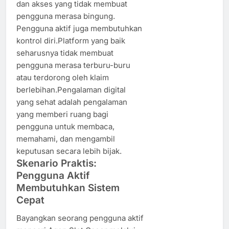
dan akses yang tidak membuat
pengguna merasa bingung.
Pengguna aktif juga membutuhkan
kontrol diri.Platform yang baik
seharusnya tidak membuat
pengguna merasa terburu-buru
atau terdorong oleh klaim
berlebihan.Pengalaman digital
yang sehat adalah pengalaman
yang memberi ruang bagi
pengguna untuk membaca,
memahami, dan mengambil
keputusan secara lebih bijak.
Skenario Praktis:
Pengguna Aktif
Membutuhkan Sistem
Cepat
Bayangkan seorang pengguna aktif