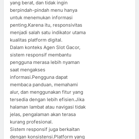
yang berat, dan tidak ingin
berpindah-pindah menu hanya
untuk menemukan informasi
penting.Karena itu, responsivitas
menjadi salah satu indikator utama
kualitas platform digital.
Dalam konteks Agen Slot Gacor,
sistem responsif membantu
pengguna merasa lebih nyaman
saat mengakses
informasi.Pengguna dapat
membaca panduan, memahami
alur, dan menggunakan fitur yang
tersedia dengan lebih efisien.Jika
halaman lambat atau navigasi tidak
jelas, pengalaman akan terasa
kurang profesional.
Sistem responsif juga berkaitan
dengan konsistensi.Platform yang