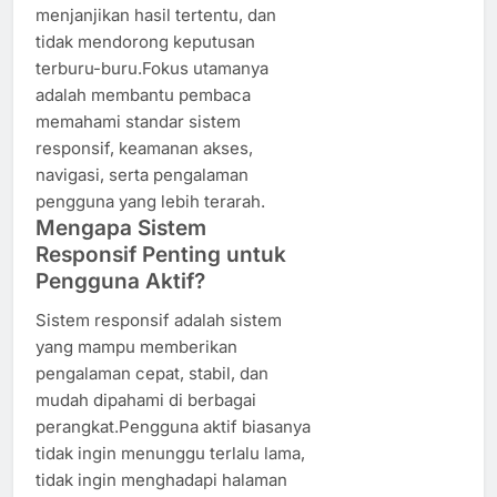
menjanjikan hasil tertentu, dan
tidak mendorong keputusan
terburu-buru.Fokus utamanya
adalah membantu pembaca
memahami standar sistem
responsif, keamanan akses,
navigasi, serta pengalaman
pengguna yang lebih terarah.
Mengapa Sistem
Responsif Penting untuk
Pengguna Aktif?
Sistem responsif adalah sistem
yang mampu memberikan
pengalaman cepat, stabil, dan
mudah dipahami di berbagai
perangkat.Pengguna aktif biasanya
tidak ingin menunggu terlalu lama,
tidak ingin menghadapi halaman