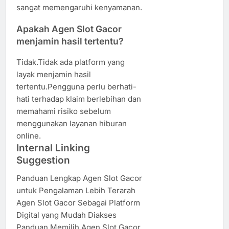
sangat memengaruhi kenyamanan.
Apakah Agen Slot Gacor
menjamin hasil tertentu?
Tidak.Tidak ada platform yang
layak menjamin hasil
tertentu.Pengguna perlu berhati-
hati terhadap klaim berlebihan dan
memahami risiko sebelum
menggunakan layanan hiburan
online.
Internal Linking
Suggestion
Panduan Lengkap Agen Slot Gacor
untuk Pengalaman Lebih Terarah
Agen Slot Gacor Sebagai Platform
Digital yang Mudah Diakses
Panduan Memilih Agen Slot Gacor