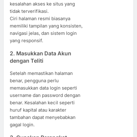
kesalahan akses ke situs yang
tidak terverifikasi.
Ciri halaman resmi biasanya
memiliki tampilan yang konsisten,
navigasi jelas, dan sistem login
yang responsif.
2. Masukkan Data Akun
dengan Teliti
Setelah memastikan halaman
benar, pengguna perlu
memasukkan data login seperti
username dan password dengan
benar. Kesalahan kecil seperti
huruf kapital atau karakter
tambahan dapat menyebabkan
gagal login.