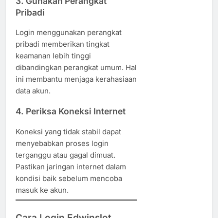
3. Gunakan Perangkat
Pribadi
Login menggunakan perangkat
pribadi memberikan tingkat
keamanan lebih tinggi
dibandingkan perangkat umum. Hal
ini membantu menjaga kerahasiaan
data akun.
4. Periksa Koneksi Internet
Koneksi yang tidak stabil dapat
menyebabkan proses login
terganggu atau gagal dimuat.
Pastikan jaringan internet dalam
kondisi baik sebelum mencoba
masuk ke akun.
Cara Login Edwinslot