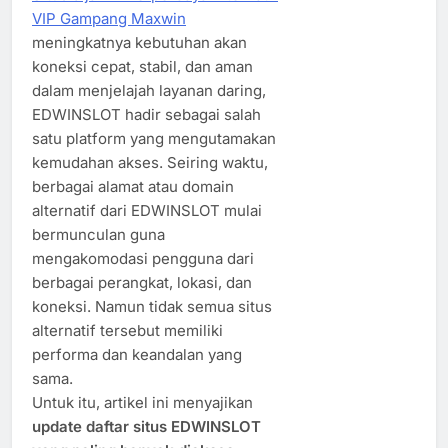
VIP Gampang Maxwin
meningkatnya kebutuhan akan
koneksi cepat, stabil, dan aman
dalam menjelajah layanan daring,
EDWINSLOT hadir sebagai salah
satu platform yang mengutamakan
kemudahan akses. Seiring waktu,
berbagai alamat atau domain
alternatif dari EDWINSLOT mulai
bermunculan guna
mengakomodasi pengguna dari
berbagai perangkat, lokasi, dan
koneksi. Namun tidak semua situs
alternatif tersebut memiliki
performa dan keandalan yang
sama.
Untuk itu, artikel ini menyajikan
update daftar situs EDWINSLOT