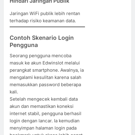
Hindari Jaringan Publik
Jaringan WiFi publik lebih rentan
terhadap risiko keamanan data.
Contoh Skenario Login
Pengguna
Seorang pengguna mencoba
masuk ke akun Edwinslot melalui
perangkat smartphone. Awalnya, ia
mengalami kesulitan karena salah
memasukkan password beberapa
kali.
Setelah mengecek kembali data
akun dan memastikan koneksi
internet stabil, pengguna berhasil
login dengan lancar. Ia kemudian
menyimpan halaman login pada