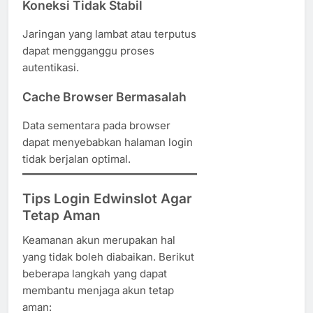
Koneksi Tidak Stabil
Jaringan yang lambat atau terputus
dapat mengganggu proses
autentikasi.
Cache Browser Bermasalah
Data sementara pada browser
dapat menyebabkan halaman login
tidak berjalan optimal.
Tips Login Edwinslot Agar
Tetap Aman
Keamanan akun merupakan hal
yang tidak boleh diabaikan. Berikut
beberapa langkah yang dapat
membantu menjaga akun tetap
aman: