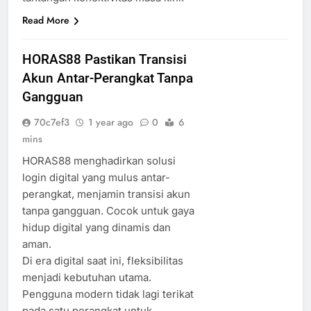
Read More
HORAS88 Pastikan Transisi
Akun Antar-Perangkat Tanpa
Gangguan
70c7ef3
1 year ago
0
6
mins
HORAS88 menghadirkan solusi
login digital yang mulus antar-
perangkat, menjamin transisi akun
tanpa gangguan. Cocok untuk gaya
hidup digital yang dinamis dan
aman.
Di era digital saat ini, fleksibilitas
menjadi kebutuhan utama.
Pengguna modern tidak lagi terikat
pada satu perangkat untuk