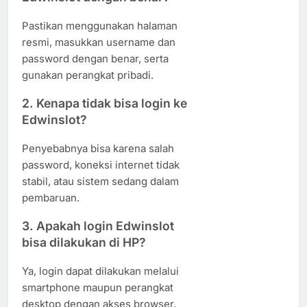
Pastikan menggunakan halaman
resmi, masukkan username dan
password dengan benar, serta
gunakan perangkat pribadi.
2. Kenapa tidak bisa login ke
Edwinslot?
Penyebabnya bisa karena salah
password, koneksi internet tidak
stabil, atau sistem sedang dalam
pembaruan.
3. Apakah login Edwinslot
bisa dilakukan di HP?
Ya, login dapat dilakukan melalui
smartphone maupun perangkat
desktop dengan akses browser.