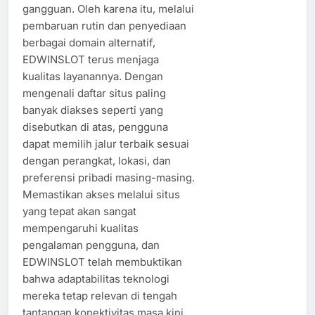
gangguan. Oleh karena itu, melalui
pembaruan rutin dan penyediaan
berbagai domain alternatif,
EDWINSLOT terus menjaga
kualitas layanannya. Dengan
mengenali daftar situs paling
banyak diakses seperti yang
disebutkan di atas, pengguna
dapat memilih jalur terbaik sesuai
dengan perangkat, lokasi, dan
preferensi pribadi masing-masing.
Memastikan akses melalui situs
yang tepat akan sangat
mempengaruhi kualitas
pengalaman pengguna, dan
EDWINSLOT telah membuktikan
bahwa adaptabilitas teknologi
mereka tetap relevan di tengah
tantangan konektivitas masa kini.