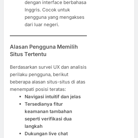
dengan interface berbahasa
Inggris. Cocok untuk
pengguna yang mengakses
dari luar negeri.
Alasan Pengguna Memilih
Situs Tertentu
Berdasarkan survei UX dan analisis
perilaku pengguna, berikut
beberapa alasan situs-situs di atas
menempati posisi teratas:
Navigasi intuitif dan jelas
Tersedianya fitur
keamanan tambahan
seperti verifikasi dua
langkah
Dukungan live chat