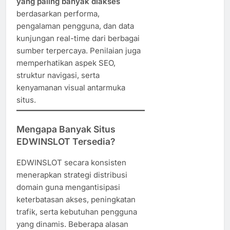
yang paling banyak diakses
berdasarkan performa,
pengalaman pengguna, dan data
kunjungan real-time dari berbagai
sumber terpercaya. Penilaian juga
memperhatikan aspek SEO,
struktur navigasi, serta
kenyamanan visual antarmuka
situs.
Mengapa Banyak Situs
EDWINSLOT Tersedia?
EDWINSLOT secara konsisten
menerapkan strategi distribusi
domain guna mengantisipasi
keterbatasan akses, peningkatan
trafik, serta kebutuhan pengguna
yang dinamis. Beberapa alasan