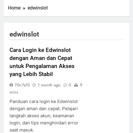
Home
edwinslot
edwinslot
Cara Login ke Edwinslot
dengan Aman dan Cepat
untuk Pengalaman Akses
yang Lebih Stabil
70c7ef3
1 month ago
0
9
mins
Panduan cara login ke Edwinslot
dengan aman dan cepat. Pelajari
langkah akses akun, keamanan
login, dan tips menghindari error
saat masuk.