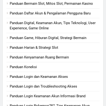
Panduan Bermain Slot, Mitos Slot, Permainan Kasino
Panduan Daftar Akun & Pengalaman Pengguna Baru
Panduan Digital, Keamanan Akun, Tips Teknologi, User
Experience, Game Online
Panduan Game, Hiburan Digital, Strategi Bermain
Panduan Harian & Strategi Slot
Panduan Kenyamanan Ruang Bermain
Panduan Koneksi
Panduan Login dan Keamanan Akses
Panduan Login dan Troubleshooting Akses
Panduan Login Keamanan Akun Informasi Brand
Panduan Login Pokemon787, Tips Keamanan Akun,