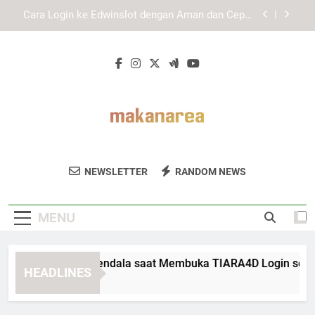
Skip
EDWINSLOT Login Resmi dan Pentingnya Memilih
to
Jalur Akses yang Tepat
content
Panduan Login Edwinslot Lewat Smartphone
untuk Pengguna Aktif agar Akses Tetap Aman dan
Efisien
Cara Mengatasi Kendala saat Membuka TIARA4D
Login secara Aman dan Sistematis
Cara Login ke Edwinslot dengan Aman dan Cepat
untuk Pengalaman Akses yang Lebih Stabil
EDWINSLOT Login Resmi dan Pentingnya Memilih
Jalur Akses yang Tepat
Makan Area
Temukan Tempat Makan Terbaik Dan
Panduan Login Edwinslot Lewat Smartphone
NEWSLETTER
RANDOM NEWS
untuk Pengguna Aktif agar Akses Tetap Aman dan
Review Kuliner Dari Makan Area.
Efisien
MENU
ra Mengatasi Kendala saat Membuka TIARA4D Login secara A
HEADLINES
eeks Ago