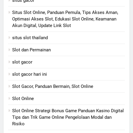
situs gacor
Situs Slot Online, Panduan Pemula, Tips Akses Aman,
Optimasi Akses Slot, Edukasi Slot Online, Keamanan
Akun Digital, Update Link Slot
situs slot thailand
Slot dan Permainan
slot gacor
slot gacor hari ini
Slot Gacor, Panduan Bermain, Slot Online
Slot Online
Slot Online Strategi Bonus Game Panduan Kasino Digital
Tips dan Trik Game Online Pengelolaan Modal dan
Risiko