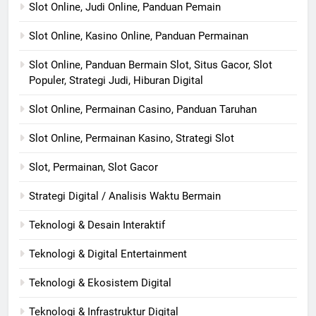
Slot Online, Judi Online, Panduan Pemain
Slot Online, Kasino Online, Panduan Permainan
Slot Online, Panduan Bermain Slot, Situs Gacor, Slot
Populer, Strategi Judi, Hiburan Digital
Slot Online, Permainan Casino, Panduan Taruhan
Slot Online, Permainan Kasino, Strategi Slot
Slot, Permainan, Slot Gacor
Strategi Digital / Analisis Waktu Bermain
Teknologi & Desain Interaktif
Teknologi & Digital Entertainment
Teknologi & Ekosistem Digital
Teknologi & Infrastruktur Digital