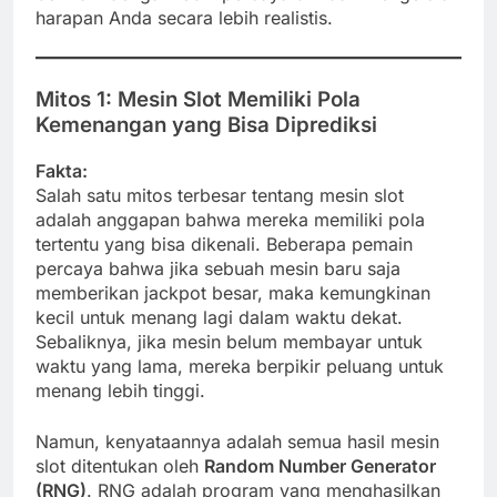
harapan Anda secara lebih realistis.
Mitos 1: Mesin Slot Memiliki Pola
Kemenangan yang Bisa Diprediksi
Fakta:
Salah satu mitos terbesar tentang mesin slot
adalah anggapan bahwa mereka memiliki pola
tertentu yang bisa dikenali. Beberapa pemain
percaya bahwa jika sebuah mesin baru saja
memberikan jackpot besar, maka kemungkinan
kecil untuk menang lagi dalam waktu dekat.
Sebaliknya, jika mesin belum membayar untuk
waktu yang lama, mereka berpikir peluang untuk
menang lebih tinggi.
Namun, kenyataannya adalah semua hasil mesin
slot ditentukan oleh
Random Number Generator
(RNG)
. RNG adalah program yang menghasilkan