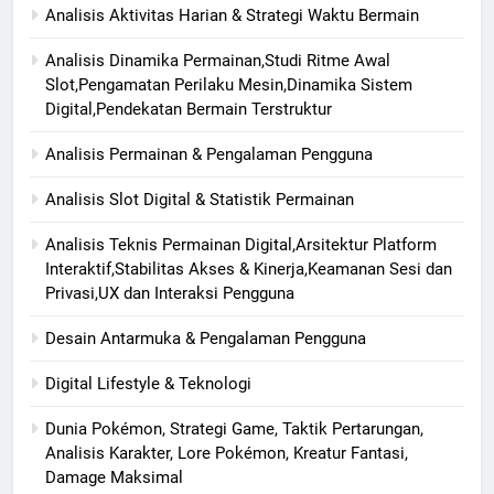
Analisis Aktivitas Harian & Strategi Waktu Bermain
Analisis Dinamika Permainan,Studi Ritme Awal
Slot,Pengamatan Perilaku Mesin,Dinamika Sistem
Digital,Pendekatan Bermain Terstruktur
Analisis Permainan & Pengalaman Pengguna
Analisis Slot Digital & Statistik Permainan
Analisis Teknis Permainan Digital,Arsitektur Platform
Interaktif,Stabilitas Akses & Kinerja,Keamanan Sesi dan
Privasi,UX dan Interaksi Pengguna
Desain Antarmuka & Pengalaman Pengguna
Digital Lifestyle & Teknologi
Dunia Pokémon, Strategi Game, Taktik Pertarungan,
Analisis Karakter, Lore Pokémon, Kreatur Fantasi,
Damage Maksimal