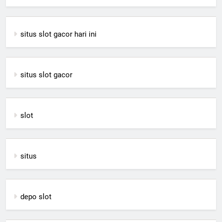
situs slot gacor hari ini
situs slot gacor
slot
situs
depo slot