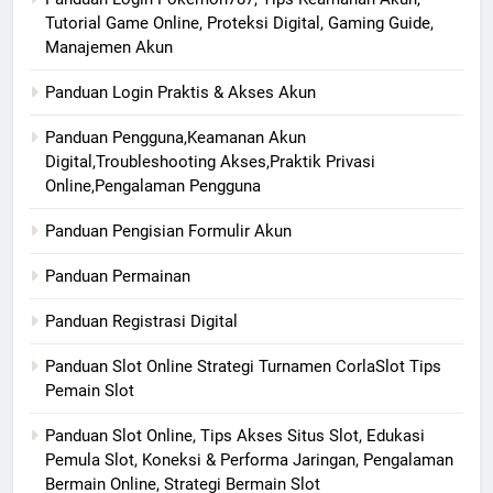
Tutorial Game Online, Proteksi Digital, Gaming Guide,
Manajemen Akun
Panduan Login Praktis & Akses Akun
Panduan Pengguna,Keamanan Akun
Digital,Troubleshooting Akses,Praktik Privasi
Online,Pengalaman Pengguna
Panduan Pengisian Formulir Akun
Panduan Permainan
Panduan Registrasi Digital
Panduan Slot Online Strategi Turnamen CorlaSlot Tips
Pemain Slot
Panduan Slot Online, Tips Akses Situs Slot, Edukasi
Pemula Slot, Koneksi & Performa Jaringan, Pengalaman
Bermain Online, Strategi Bermain Slot