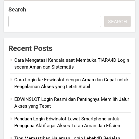
Search
SEARCH
Recent Posts
Cara Mengatasi Kendala saat Membuka TIARA4D Login
secara Aman dan Sistematis
Cara Login ke Edwinslot dengan Aman dan Cepat untuk
Pengalaman Akses yang Lebih Stabil
EDWINSLOT Login Resmi dan Pentingnya Memilih Jalur
Akses yang Tepat
Panduan Login Edwinslot Lewat Smartphone untuk
Pengguna Aktif agar Akses Tetap Aman dan Efisien
Tips Memastikan Halaman Login Lebah4D Berjalan