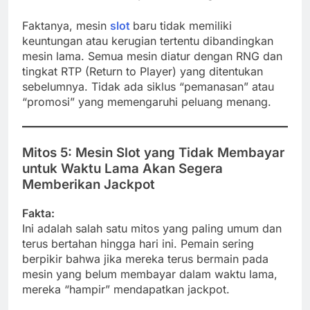
Faktanya, mesin
slot
baru tidak memiliki
keuntungan atau kerugian tertentu dibandingkan
mesin lama. Semua mesin diatur dengan RNG dan
tingkat RTP (Return to Player) yang ditentukan
sebelumnya. Tidak ada siklus “pemanasan” atau
“promosi” yang memengaruhi peluang menang.
Mitos 5: Mesin Slot yang Tidak Membayar
untuk Waktu Lama Akan Segera
Memberikan Jackpot
Fakta:
Ini adalah salah satu mitos yang paling umum dan
terus bertahan hingga hari ini. Pemain sering
berpikir bahwa jika mereka terus bermain pada
mesin yang belum membayar dalam waktu lama,
mereka “hampir” mendapatkan jackpot.