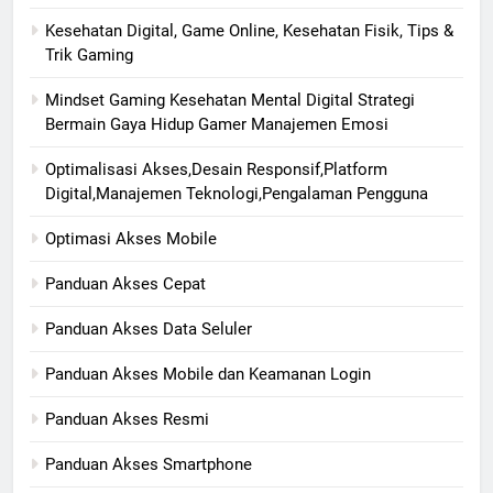
Kesehatan Digital, Game Online, Kesehatan Fisik, Tips &
Trik Gaming
Mindset Gaming Kesehatan Mental Digital Strategi
Bermain Gaya Hidup Gamer Manajemen Emosi
Optimalisasi Akses,Desain Responsif,Platform
Digital,Manajemen Teknologi,Pengalaman Pengguna
Optimasi Akses Mobile
Panduan Akses Cepat
Panduan Akses Data Seluler
Panduan Akses Mobile dan Keamanan Login
Panduan Akses Resmi
Panduan Akses Smartphone