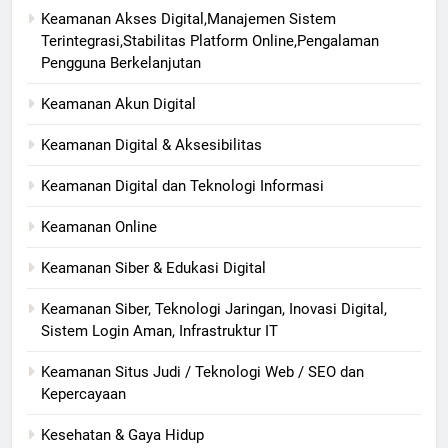
Keamanan Akses Digital,Manajemen Sistem
Terintegrasi,Stabilitas Platform Online,Pengalaman
Pengguna Berkelanjutan
Keamanan Akun Digital
Keamanan Digital & Aksesibilitas
Keamanan Digital dan Teknologi Informasi
Keamanan Online
Keamanan Siber & Edukasi Digital
Keamanan Siber, Teknologi Jaringan, Inovasi Digital,
Sistem Login Aman, Infrastruktur IT
Keamanan Situs Judi / Teknologi Web / SEO dan
Kepercayaan
Kesehatan & Gaya Hidup