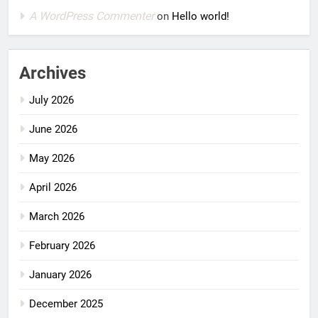
A WordPress Commenter
on
Hello world!
Archives
July 2026
June 2026
May 2026
April 2026
March 2026
February 2026
January 2026
December 2025