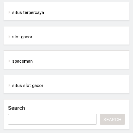
situs terpercaya
slot gacor
spaceman
situs slot gacor
Search
SEARCH