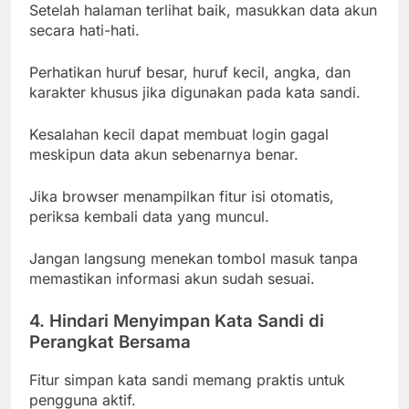
Setelah halaman terlihat baik, masukkan data akun
secara hati-hati.
Perhatikan huruf besar, huruf kecil, angka, dan
karakter khusus jika digunakan pada kata sandi.
Kesalahan kecil dapat membuat login gagal
meskipun data akun sebenarnya benar.
Jika browser menampilkan fitur isi otomatis,
periksa kembali data yang muncul.
Jangan langsung menekan tombol masuk tanpa
memastikan informasi akun sudah sesuai.
4. Hindari Menyimpan Kata Sandi di
Perangkat Bersama
Fitur simpan kata sandi memang praktis untuk
pengguna aktif.