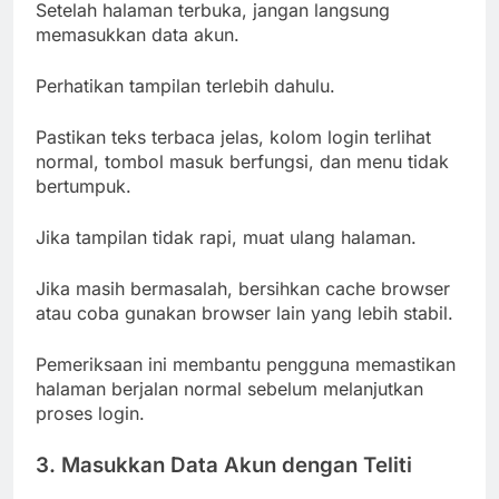
Setelah halaman terbuka, jangan langsung
memasukkan data akun.
Perhatikan tampilan terlebih dahulu.
Pastikan teks terbaca jelas, kolom login terlihat
normal, tombol masuk berfungsi, dan menu tidak
bertumpuk.
Jika tampilan tidak rapi, muat ulang halaman.
Jika masih bermasalah, bersihkan cache browser
atau coba gunakan browser lain yang lebih stabil.
Pemeriksaan ini membantu pengguna memastikan
halaman berjalan normal sebelum melanjutkan
proses login.
3. Masukkan Data Akun dengan Teliti