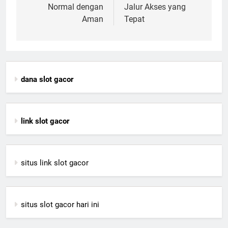
Normal dengan
Jalur Akses yang
Aman
Tepat
dana slot gacor
link slot gacor
situs link slot gacor
situs slot gacor hari ini