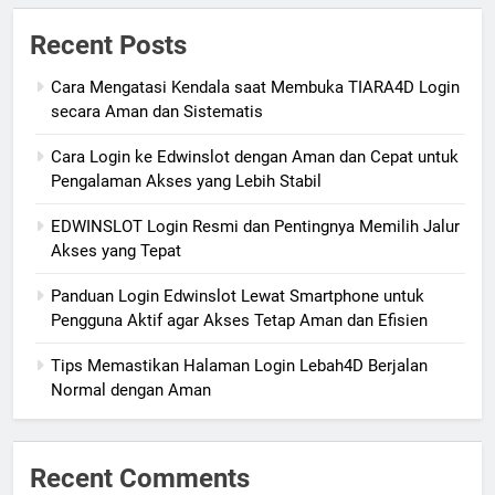
Recent Posts
Cara Mengatasi Kendala saat Membuka TIARA4D Login
secara Aman dan Sistematis
Cara Login ke Edwinslot dengan Aman dan Cepat untuk
Pengalaman Akses yang Lebih Stabil
EDWINSLOT Login Resmi dan Pentingnya Memilih Jalur
Akses yang Tepat
Panduan Login Edwinslot Lewat Smartphone untuk
Pengguna Aktif agar Akses Tetap Aman dan Efisien
Tips Memastikan Halaman Login Lebah4D Berjalan
Normal dengan Aman
Recent Comments