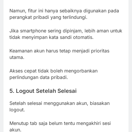
Namun, fitur ini hanya sebaiknya digunakan pada
perangkat pribadi yang terlindungi.
Jika smartphone sering dipinjam, lebih aman untuk
tidak menyimpan kata sandi otomatis.
Keamanan akun harus tetap menjadi prioritas
utama.
Akses cepat tidak boleh mengorbankan
perlindungan data pribadi.
5. Logout Setelah Selesai
Setelah selesai menggunakan akun, biasakan
logout.
Menutup tab saja belum tentu mengakhiri sesi
akun.