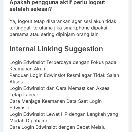
Apakah pengguna aktif perlu logout
setelah selesai?
Ya, logout tetap disarankan agar sesi akun tidak
tertinggal, terutama jika smartphone dipakai
bersama atau sering dipinjam orang lain.
Internal Linking Suggestion
Login Edwinslot Terpercaya dengan Fokus pada
Keamanan Akun
Panduan Login Edwinslot Resmi agar Tidak Salah
Akses
Login Edwinslot dan Cara Memastikan Akses
Tetap Lancar
Cara Menjaga Keamanan Data Saat Login
Edwinslot
Login Edwinslot Lewat HP dengan Langkah yang
Mudah Dipahami
Cara Login Edwinslot dengan Cepat Melalui