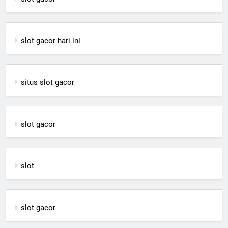
slot gacor hari ini
situs slot gacor
slot gacor
slot
slot gacor