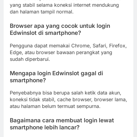
yang stabil selama koneksi internet mendukung
dan halaman tampil normal.
Browser apa yang cocok untuk login
Edwinslot di smartphone?
Pengguna dapat memakai Chrome, Safari, Firefox,
Edge, atau browser bawaan perangkat yang
sudah diperbarui.
Mengapa login Edwinslot gagal di
smartphone?
Penyebabnya bisa berupa salah ketik data akun,
koneksi tidak stabil, cache browser, browser lama,
atau halaman belum termuat sempurna.
Bagaimana cara membuat login lewat
smartphone lebih lancar?