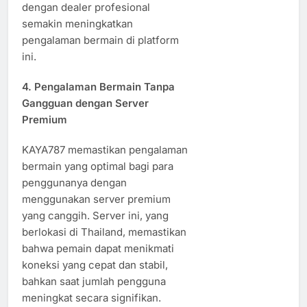
dengan dealer profesional
semakin meningkatkan
pengalaman bermain di platform
ini.
4. Pengalaman Bermain Tanpa
Gangguan dengan Server
Premium
KAYA787 memastikan pengalaman
bermain yang optimal bagi para
penggunanya dengan
menggunakan server premium
yang canggih. Server ini, yang
berlokasi di Thailand, memastikan
bahwa pemain dapat menikmati
koneksi yang cepat dan stabil,
bahkan saat jumlah pengguna
meningkat secara signifikan.