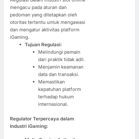
mengacu pada aturan dan
pedoman yang ditetapkan oleh
otoritas tertentu untuk mengawasi
dan mengatur aktivitas platform
iGaming.
Tujuan Regulasi:
Melindungi pemain
dari praktik tidak adil.
Menjamin keamanan
data dan transaksi.
Memastikan
kepatuhan platform
terhadap hukum
internasional.
Regulator Terpercaya dalam
Industri iGaming: