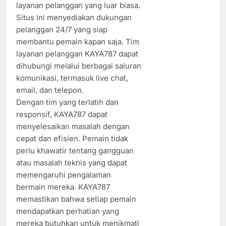
layanan pelanggan yang luar biasa.
Situs ini menyediakan dukungan
pelanggan 24/7 yang siap
membantu pemain kapan saja. Tim
layanan pelanggan KAYA787 dapat
dihubungi melalui berbagai saluran
komunikasi, termasuk live chat,
email, dan telepon.
Dengan tim yang terlatih dan
responsif, KAYA787 dapat
menyelesaikan masalah dengan
cepat dan efisien. Pemain tidak
perlu khawatir tentang gangguan
atau masalah teknis yang dapat
memengaruhi pengalaman
bermain mereka. KAYA787
memastikan bahwa setiap pemain
mendapatkan perhatian yang
mereka butuhkan untuk menikmati