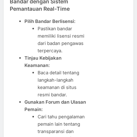
Bandar dengan Sistem
Pemantauan Real-Time
Pilih Bandar Berlisensi:
Pastikan bandar
memiliki lisensi resmi
dari badan pengawas
terpercaya.
Tinjau Kebijakan
Keamanan:
Baca detail tentang
langkah-langkah
keamanan di situs
resmi bandar.
Gunakan Forum dan Ulasan
Pemain:
Cari tahu pengalaman
pemain lain tentang
transparansi dan