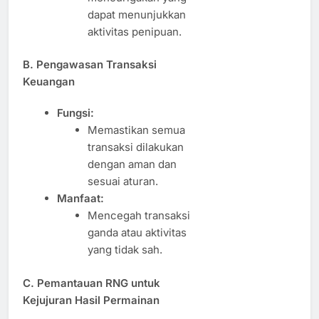
dapat menunjukkan
aktivitas penipuan.
B. Pengawasan Transaksi
Keuangan
Fungsi:
Memastikan semua
transaksi dilakukan
dengan aman dan
sesuai aturan.
Manfaat:
Mencegah transaksi
ganda atau aktivitas
yang tidak sah.
C. Pemantauan RNG untuk
Kejujuran Hasil Permainan