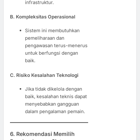
infrastruktur.
B. Kompleksitas Operasional
Sistem ini membutuhkan
pemeliharaan dan
pengawasan terus-menerus
untuk berfungsi dengan
baik.
C. Risiko Kesalahan Teknologi
Jika tidak dikelola dengan
baik, kesalahan teknis dapat
menyebabkan gangguan
dalam pengalaman pemain.
6.
Rekomendasi Memilih