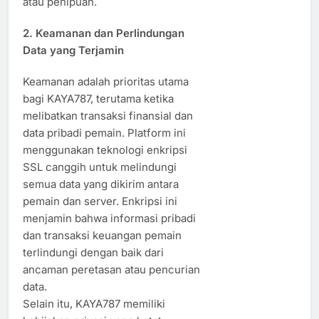
atau penipuan.
2. Keamanan dan Perlindungan
Data yang Terjamin
Keamanan adalah prioritas utama
bagi KAYA787, terutama ketika
melibatkan transaksi finansial dan
data pribadi pemain. Platform ini
menggunakan teknologi enkripsi
SSL canggih untuk melindungi
semua data yang dikirim antara
pemain dan server. Enkripsi ini
menjamin bahwa informasi pribadi
dan transaksi keuangan pemain
terlindungi dengan baik dari
ancaman peretasan atau pencurian
data.
Selain itu, KAYA787 memiliki