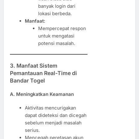
banyak login dari
lokasi berbeda.
Manfaat:
Mempercepat respon
untuk mengatasi
potensi masalah.
3.
Manfaat Sistem
Pemantauan Real-Time di
Bandar Togel
A. Meningkatkan Keamanan
Aktivitas mencurigakan
dapat dideteksi dan dicegah
sebelum menjadi masalah
serius.
Mencegah peretasan akun