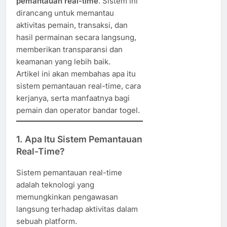
pemantauan real-time
. Sistem ini
dirancang untuk memantau
aktivitas pemain, transaksi, dan
hasil permainan secara langsung,
memberikan transparansi dan
keamanan yang lebih baik.
Artikel ini akan membahas apa itu
sistem pemantauan real-time, cara
kerjanya, serta manfaatnya bagi
pemain dan operator bandar togel.
1.
Apa Itu Sistem Pemantauan
Real-Time?
Sistem pemantauan real-time
adalah teknologi yang
memungkinkan pengawasan
langsung terhadap aktivitas dalam
sebuah platform.