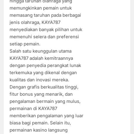
hingga taruhan olahraga yang
memungkinkan pemain untuk
memasang taruhan pada berbagai
jenis olahraga, KAYA787
menyediakan banyak pilihan untuk
memenuhi selera dan preferensi
setiap pemain.
Salah satu keunggulan utama
KAYA787 adalah kemitraannya
dengan penyedia perangkat lunak
terkemuka yang dikenal dengan
kualitas dan inovasi mereka.
Dengan grafis berkualitas tinggi,
fitur bonus yang menarik, dan
pengalaman bermain yang mulus,
permainan di KAYA787
memberikan pengalaman yang luar
biasa bagi pemain. Selain itu,
permainan kasino langsung