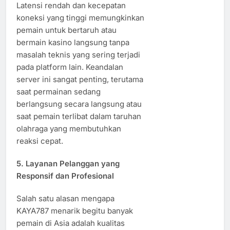
Latensi rendah dan kecepatan
koneksi yang tinggi memungkinkan
pemain untuk bertaruh atau
bermain kasino langsung tanpa
masalah teknis yang sering terjadi
pada platform lain. Keandalan
server ini sangat penting, terutama
saat permainan sedang
berlangsung secara langsung atau
saat pemain terlibat dalam taruhan
olahraga yang membutuhkan
reaksi cepat.
5. Layanan Pelanggan yang
Responsif dan Profesional
Salah satu alasan mengapa
KAYA787 menarik begitu banyak
pemain di Asia adalah kualitas