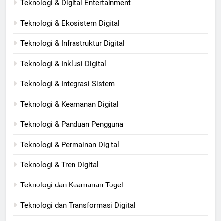
Teknologi & Digital Entertainment
Teknologi & Ekosistem Digital
Teknologi & Infrastruktur Digital
Teknologi & Inklusi Digital
Teknologi & Integrasi Sistem
Teknologi & Keamanan Digital
Teknologi & Panduan Pengguna
Teknologi & Permainan Digital
Teknologi & Tren Digital
Teknologi dan Keamanan Togel
Teknologi dan Transformasi Digital