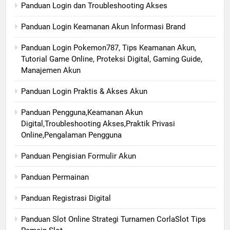
Panduan Login dan Troubleshooting Akses
Panduan Login Keamanan Akun Informasi Brand
Panduan Login Pokemon787, Tips Keamanan Akun,
Tutorial Game Online, Proteksi Digital, Gaming Guide,
Manajemen Akun
Panduan Login Praktis & Akses Akun
Panduan Pengguna,Keamanan Akun
Digital,Troubleshooting Akses,Praktik Privasi
Online,Pengalaman Pengguna
Panduan Pengisian Formulir Akun
Panduan Permainan
Panduan Registrasi Digital
Panduan Slot Online Strategi Turnamen CorlaSlot Tips