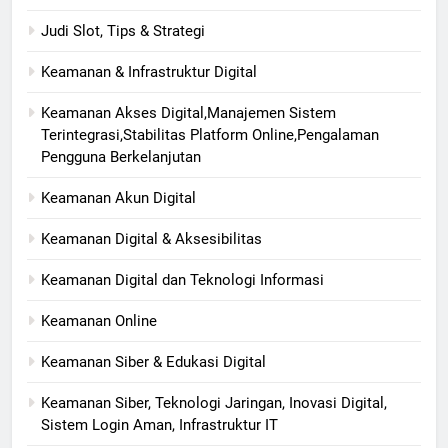
Judi Slot, Tips & Strategi
Keamanan & Infrastruktur Digital
Keamanan Akses Digital,Manajemen Sistem
Terintegrasi,Stabilitas Platform Online,Pengalaman
Pengguna Berkelanjutan
Keamanan Akun Digital
Keamanan Digital & Aksesibilitas
Keamanan Digital dan Teknologi Informasi
Keamanan Online
Keamanan Siber & Edukasi Digital
Keamanan Siber, Teknologi Jaringan, Inovasi Digital,
Sistem Login Aman, Infrastruktur IT