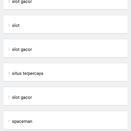
slot gacor
slot
slot gacor
situs terpercaya
slot gacor
spaceman