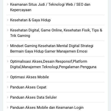
Keamanan Situs Judi / Teknologi Web / SEO dan
Kepercayaan
Kesehatan & Gaya Hidup
Kesehatan Digital, Game Online, Kesehatan Fisik, Tips &
Trik Gaming
Mindset Gaming Kesehatan Mental Digital Strategi
Bermain Gaya Hidup Gamer Manajemen Emosi
Optimalisasi Akses,Desain Responsif,Platform
Digital,Manajemen Teknologi,Pengalaman Pengguna
Optimasi Akses Mobile
Panduan Akses Cepat
Panduan Akses Data Seluler
Panduan Akses Mobile dan Keamanan Login