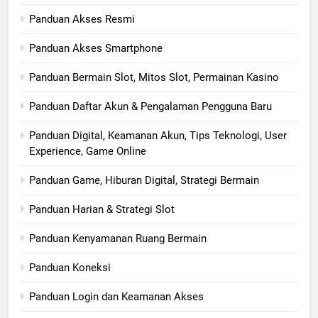
Panduan Akses Resmi
Panduan Akses Smartphone
Panduan Bermain Slot, Mitos Slot, Permainan Kasino
Panduan Daftar Akun & Pengalaman Pengguna Baru
Panduan Digital, Keamanan Akun, Tips Teknologi, User
Experience, Game Online
Panduan Game, Hiburan Digital, Strategi Bermain
Panduan Harian & Strategi Slot
Panduan Kenyamanan Ruang Bermain
Panduan Koneksi
Panduan Login dan Keamanan Akses