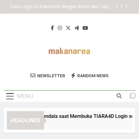
Skip
EDWINSLOT Login Resmi dan Pentingnya Memilih
to
Jalur Akses yang Tepat
content
Panduan Login Edwinslot Lewat Smartphone
untuk Pengguna Aktif agar Akses Tetap Aman dan
Efisien
Cara Mengatasi Kendala saat Membuka TIARA4D
Login secara Aman dan Sistematis
Cara Login ke Edwinslot dengan Aman dan Cepat
untuk Pengalaman Akses yang Lebih Stabil
EDWINSLOT Login Resmi dan Pentingnya Memilih
Jalur Akses yang Tepat
Makan Area
Temukan Tempat Makan Terbaik Dan
Panduan Login Edwinslot Lewat Smartphone
NEWSLETTER
RANDOM NEWS
untuk Pengguna Aktif agar Akses Tetap Aman dan
Review Kuliner Dari Makan Area.
Efisien
MENU
ra Mengatasi Kendala saat Membuka TIARA4D Login secara 
HEADLINES
Weeks Ago