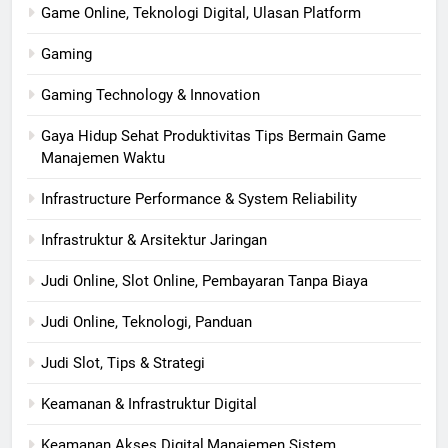
Game Online, Teknologi Digital, Ulasan Platform
Gaming
Gaming Technology & Innovation
Gaya Hidup Sehat Produktivitas Tips Bermain Game
Manajemen Waktu
Infrastructure Performance & System Reliability
Infrastruktur & Arsitektur Jaringan
Judi Online, Slot Online, Pembayaran Tanpa Biaya
Judi Online, Teknologi, Panduan
Judi Slot, Tips & Strategi
Keamanan & Infrastruktur Digital
Keamanan Akses Digital,Manajemen Sistem