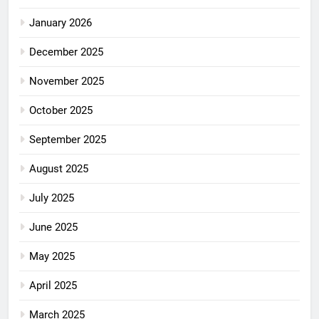
January 2026
December 2025
November 2025
October 2025
September 2025
August 2025
July 2025
June 2025
May 2025
April 2025
March 2025