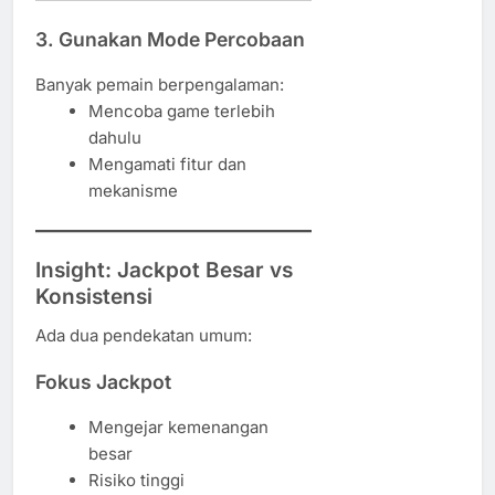
3. Gunakan Mode Percobaan
Banyak pemain berpengalaman:
Mencoba game terlebih
dahulu
Mengamati fitur dan
mekanisme
Insight: Jackpot Besar vs
Konsistensi
Ada dua pendekatan umum:
Fokus Jackpot
Mengejar kemenangan
besar
Risiko tinggi