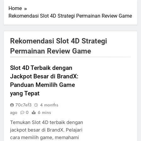
Home
Rekomendasi Slot 4D Strategi Permainan Review Game
Rekomendasi Slot 4D Strategi
Permainan Review Game
Slot 4D Terbaik dengan
Jackpot Besar di BrandX:
Panduan Memilih Game
yang Tepat
70c7ef3
4 months
ago
0
6 mins
Temukan Slot 4D terbaik dengan
jackpot besar di BrandX. Pelajari
cara memilih game, memahami