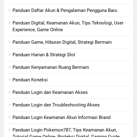
Panduan Daftar Akun & Pengalaman Pengguna Baru
Panduan Digital, Keamanan Akun, Tips Teknologi, User
Experience, Game Online
Panduan Game, Hiburan Digital, Strategi Bermain
Panduan Harian & Strategi Slot
Panduan Kenyamanan Ruang Bermain
Panduan Koneksi
Panduan Login dan Keamanan Akses
Panduan Login dan Troubleshooting Akses
Panduan Login Keamanan Akun Informasi Brand
Panduan Login Pokemon787, Tips Keamanan Akun,
Tutorial Game Online, Proteksi Digital, Gaming Guide,