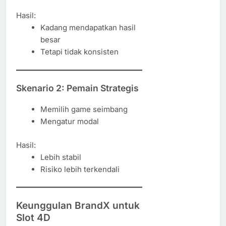
Hasil:
Kadang mendapatkan hasil
besar
Tetapi tidak konsisten
Skenario 2: Pemain Strategis
Memilih game seimbang
Mengatur modal
Hasil:
Lebih stabil
Risiko lebih terkendali
Keunggulan BrandX untuk
Slot 4D