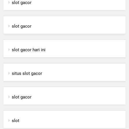
slot gacor
slot gacor
slot gacor hari ini
situs slot gacor
slot gacor
slot