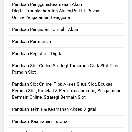
Panduan Pengguna,Keamanan Akun
Digital,Troubleshooting Akses,Praktik Privasi
Online,Pengalaman Pengguna
Panduan Pengisian Formulir Akun
Panduan Permainan
Panduan Registrasi Digital
Panduan Slot Online Strategi Turnamen CorlaSlot Tips
Pemain Slot
Panduan Slot Online, Tips Akses Situs Slot, Edukasi
Pemula Slot, Koneksi & Performa Jaringan, Pengalaman
Bermain Online, Strategi Bermain Slot
Panduan Teknis & Keamanan Akses Digital
Panduan, Keamanan, Tutorial