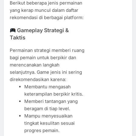
Berikut beberapa jenis permainan
yang kerap muncul dalam daftar
rekomendasi di berbagai platform:
Gameplay Strategi &
Taktis
Permainan strategi memberi ruang
bagi pemain untuk berpikir dan
merencanakan langkah
selanjutnya. Game jenis ini sering
direkomendasikan karena:
Membantu mengasah
keterampilan berpikir kritis.
Memberi tantangan yang
beragam di tiap level.
Mampu menyesuaikan
tingkat kesulitan sesuai
progres pemain.