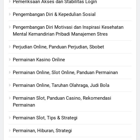
Pemeriksaan Akses dan Stabilitas Login
Pengembangan Diri & Kepedulian Sosial
Pengembangan Diri Motivasi dan Inspirasi Kesehatan
Mental Kemandirian Pribadi Manajemen Stres
Perjudian Online, Panduan Perjudian, Sbobet
Permainan Kasino Online
Permainan Online, Slot Online, Panduan Permainan
Permainan Online, Taruhan Olahraga, Judi Bola
Permainan Slot, Panduan Casino, Rekomendasi
Permainan
Permainan Slot, Tips & Strategi
Permainan, Hiburan, Strategi