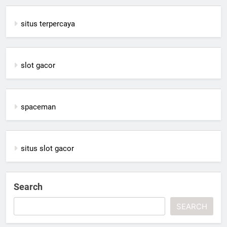
situs terpercaya
slot gacor
spaceman
situs slot gacor
Search
SEARCH