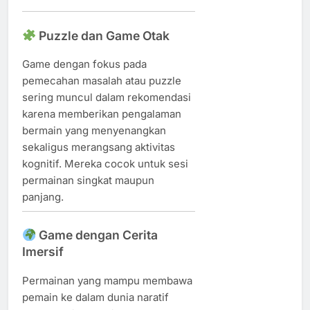
Puzzle dan Game Otak
Game dengan fokus pada
pemecahan masalah atau puzzle
sering muncul dalam rekomendasi
karena memberikan pengalaman
bermain yang menyenangkan
sekaligus merangsang aktivitas
kognitif. Mereka cocok untuk sesi
permainan singkat maupun
panjang.
Game dengan Cerita
Imersif
Permainan yang mampu membawa
pemain ke dalam dunia naratif