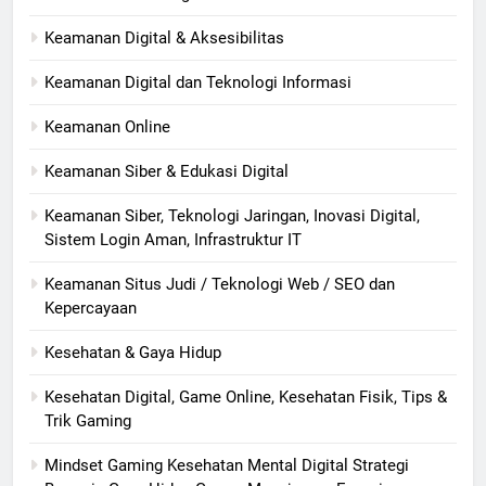
Keamanan Digital & Aksesibilitas
Keamanan Digital dan Teknologi Informasi
Keamanan Online
Keamanan Siber & Edukasi Digital
Keamanan Siber, Teknologi Jaringan, Inovasi Digital,
Sistem Login Aman, Infrastruktur IT
Keamanan Situs Judi / Teknologi Web / SEO dan
Kepercayaan
Kesehatan & Gaya Hidup
Kesehatan Digital, Game Online, Kesehatan Fisik, Tips &
Trik Gaming
Mindset Gaming Kesehatan Mental Digital Strategi