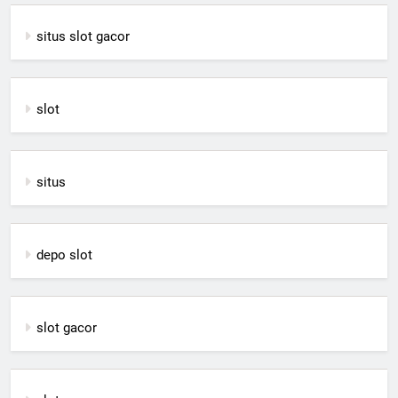
situs slot gacor
slot
situs
depo slot
slot gacor