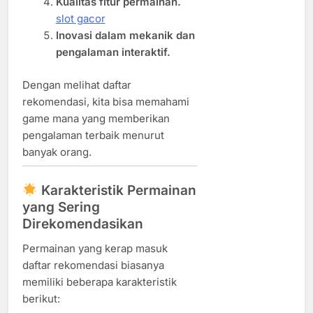
Kualitas fitur permainan.
slot gacor
Inovasi dalam mekanik dan
pengalaman interaktif.
Dengan melihat daftar
rekomendasi, kita bisa memahami
game mana yang memberikan
pengalaman terbaik menurut
banyak orang.
Karakteristik Permainan
yang Sering
Direkomendasikan
Permainan yang kerap masuk
daftar rekomendasi biasanya
memiliki beberapa karakteristik
berikut: