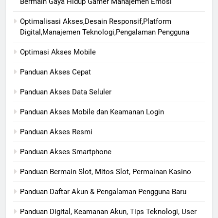
Bermain Gaya Hidup Gamer Manajemen Emosi
Optimalisasi Akses,Desain Responsif,Platform
Digital,Manajemen Teknologi,Pengalaman Pengguna
Optimasi Akses Mobile
Panduan Akses Cepat
Panduan Akses Data Seluler
Panduan Akses Mobile dan Keamanan Login
Panduan Akses Resmi
Panduan Akses Smartphone
Panduan Bermain Slot, Mitos Slot, Permainan Kasino
Panduan Daftar Akun & Pengalaman Pengguna Baru
Panduan Digital, Keamanan Akun, Tips Teknologi, User