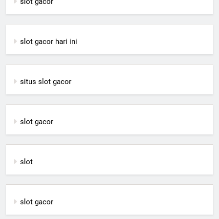
slot gacor
slot gacor hari ini
situs slot gacor
slot gacor
slot
slot gacor