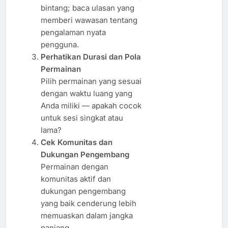
bintang; baca ulasan yang
memberi wawasan tentang
pengalaman nyata
pengguna.
Perhatikan Durasi dan Pola
Permainan
Pilih permainan yang sesuai
dengan waktu luang yang
Anda miliki — apakah cocok
untuk sesi singkat atau
lama?
Cek Komunitas dan
Dukungan Pengembang
Permainan dengan
komunitas aktif dan
dukungan pengembang
yang baik cenderung lebih
memuaskan dalam jangka
panjang.