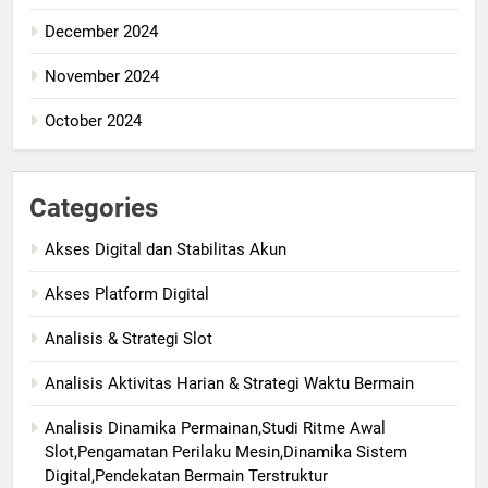
December 2024
November 2024
October 2024
Categories
Akses Digital dan Stabilitas Akun
Akses Platform Digital
Analisis & Strategi Slot
Analisis Aktivitas Harian & Strategi Waktu Bermain
Analisis Dinamika Permainan,Studi Ritme Awal
Slot,Pengamatan Perilaku Mesin,Dinamika Sistem
Digital,Pendekatan Bermain Terstruktur