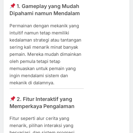
1. Gameplay yang Mudah
Dipahami namun Mendalam
Permainan dengan mekanik yang
intuitif namun tetap memiliki
kedalaman strategi atau tantangan
sering kali menarik minat banyak
pemain. Mereka mudah dimainkan
oleh pemula tetapi tetap
memuaskan untuk pemain yang
ingin mendalami sistem dan
mekanik di dalamnya.
2. Fitur Interaktif yang
Memperkaya Pengalaman
Fitur seperti alur cerita yang
menarik, pilihan interaksi yang
bervariasi, dan sistem progresi