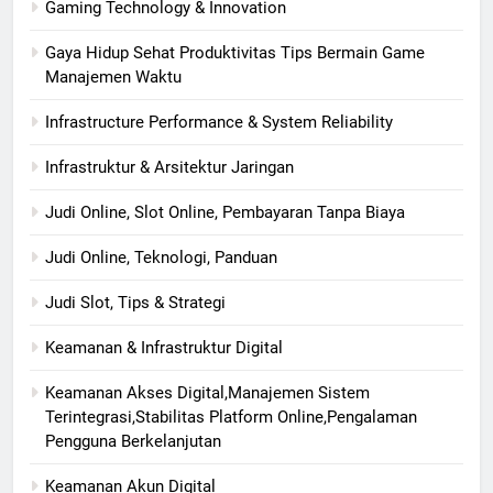
Gaming Technology & Innovation
Gaya Hidup Sehat Produktivitas Tips Bermain Game
Manajemen Waktu
Infrastructure Performance & System Reliability
Infrastruktur & Arsitektur Jaringan
Judi Online, Slot Online, Pembayaran Tanpa Biaya
Judi Online, Teknologi, Panduan
Judi Slot, Tips & Strategi
Keamanan & Infrastruktur Digital
Keamanan Akses Digital,Manajemen Sistem
Terintegrasi,Stabilitas Platform Online,Pengalaman
Pengguna Berkelanjutan
Keamanan Akun Digital