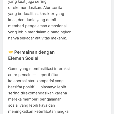
yang kuat juga sering
direkomendasikan. Alur cerita
yang berkualitas, karakter yang
kuat, dan dunia yang detail
memberi pengalaman emosional
yang lebih mendalam dibandingkan
hanya sekadar aktivitas mekanik.
Permainan dengan
Elemen Sosial
Game yang memfasilitasi interaksi
antar pemain — seperti fitur
kolaborasi atau kompetisi yang
bersifat positif — biasanya lebih
sering direkomendasikan karena
mereka memberi pengalaman
sosial yang lebih kaya dan
meningkatkan keterlibatan jangka