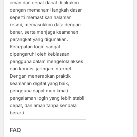
aman dan cepat dapat dilakukan
dengan memahami langkah dasar
seperti memastikan halaman
resmi, memasukkan data dengan
benar, serta menjaga keamanan
perangkat yang digunakan.
Kecepatan login sangat
dipengaruhi oleh kebiasaan
pengguna dalam mengelola akses
dan kondisi jaringan internet.
Dengan menerapkan praktik
keamanan digital yang baik,
pengguna dapat menikmati
pengalaman login yang lebih stabil,
cepat, dan aman tanpa kendala
berarti.
FAQ