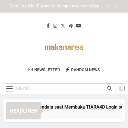
Skip
EDWINSLOT Login Resmi dan Pentingnya Memilih
to
Jalur Akses yang Tepat
content
Panduan Login Edwinslot Lewat Smartphone
untuk Pengguna Aktif agar Akses Tetap Aman dan
Efisien
Cara Mengatasi Kendala saat Membuka TIARA4D
Login secara Aman dan Sistematis
Cara Login ke Edwinslot dengan Aman dan Cepat
untuk Pengalaman Akses yang Lebih Stabil
EDWINSLOT Login Resmi dan Pentingnya Memilih
Jalur Akses yang Tepat
Makan Area
Temukan Tempat Makan Terbaik Dan
Panduan Login Edwinslot Lewat Smartphone
NEWSLETTER
RANDOM NEWS
untuk Pengguna Aktif agar Akses Tetap Aman dan
Review Kuliner Dari Makan Area.
Efisien
MENU
ra Mengatasi Kendala saat Membuka TIARA4D Login secara A
HEADLINES
eeks Ago