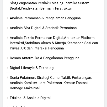
Slot,Pengamatan Perilaku Mesin,Dinamika Sistem
Digital,Pendekatan Bermain Terstruktur
Analisis Permainan & Pengalaman Pengguna
Analisis Slot Digital & Statistik Permainan
Analisis Teknis Permainan Digital,Arsitektur Platform
Interaktif,Stabilitas Akses & Kinerja,Keamanan Sesi dan
Privasi,UX dan Interaksi Pengguna
Desain Antarmuka & Pengalaman Pengguna
Digital Lifestyle & Teknologi
Dunia Pokémon, Strategi Game, Taktik Pertarungan,
Analisis Karakter, Lore Pokémon, Kreatur Fantasi,
Damage Maksimal
Edukasi & Analisis Digital