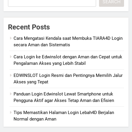
SEARCH
Recent Posts
Cara Mengatasi Kendala saat Membuka TIARA4D Login
secara Aman dan Sistematis
Cara Login ke Edwinslot dengan Aman dan Cepat untuk
Pengalaman Akses yang Lebih Stabil
EDWINSLOT Login Resmi dan Pentingnya Memilih Jalur
Akses yang Tepat
Panduan Login Edwinslot Lewat Smartphone untuk
Pengguna Aktif agar Akses Tetap Aman dan Efisien
Tips Memastikan Halaman Login Lebah4D Berjalan
Normal dengan Aman