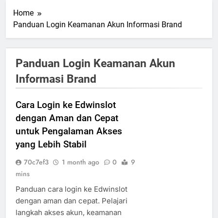
Home
Panduan Login Keamanan Akun Informasi Brand
Panduan Login Keamanan Akun
Informasi Brand
Cara Login ke Edwinslot
dengan Aman dan Cepat
untuk Pengalaman Akses
yang Lebih Stabil
70c7ef3
1 month ago
0
9
mins
Panduan cara login ke Edwinslot
dengan aman dan cepat. Pelajari
langkah akses akun, keamanan