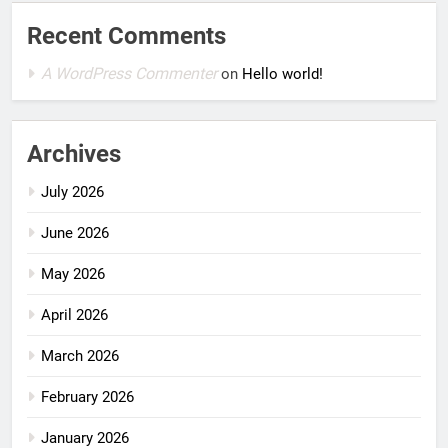
Recent Comments
A WordPress Commenter
on
Hello world!
Archives
July 2026
June 2026
May 2026
April 2026
March 2026
February 2026
January 2026