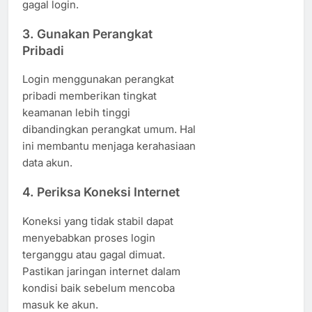
gagal login.
3. Gunakan Perangkat
Pribadi
Login menggunakan perangkat
pribadi memberikan tingkat
keamanan lebih tinggi
dibandingkan perangkat umum. Hal
ini membantu menjaga kerahasiaan
data akun.
4. Periksa Koneksi Internet
Koneksi yang tidak stabil dapat
menyebabkan proses login
terganggu atau gagal dimuat.
Pastikan jaringan internet dalam
kondisi baik sebelum mencoba
masuk ke akun.