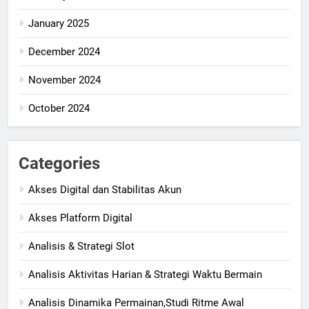
January 2025
December 2024
November 2024
October 2024
Categories
Akses Digital dan Stabilitas Akun
Akses Platform Digital
Analisis & Strategi Slot
Analisis Aktivitas Harian & Strategi Waktu Bermain
Analisis Dinamika Permainan,Studi Ritme Awal