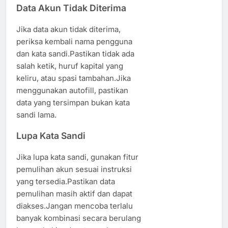
Data Akun Tidak Diterima
Jika data akun tidak diterima,
periksa kembali nama pengguna
dan kata sandi.Pastikan tidak ada
salah ketik, huruf kapital yang
keliru, atau spasi tambahan.Jika
menggunakan autofill, pastikan
data yang tersimpan bukan kata
sandi lama.
Lupa Kata Sandi
Jika lupa kata sandi, gunakan fitur
pemulihan akun sesuai instruksi
yang tersedia.Pastikan data
pemulihan masih aktif dan dapat
diakses.Jangan mencoba terlalu
banyak kombinasi secara berulang