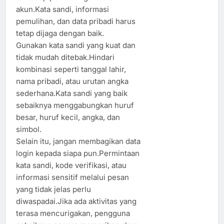
akun.Kata sandi, informasi
pemulihan, dan data pribadi harus
tetap dijaga dengan baik.
Gunakan kata sandi yang kuat dan
tidak mudah ditebak.Hindari
kombinasi seperti tanggal lahir,
nama pribadi, atau urutan angka
sederhana.Kata sandi yang baik
sebaiknya menggabungkan huruf
besar, huruf kecil, angka, dan
simbol.
Selain itu, jangan membagikan data
login kepada siapa pun.Permintaan
kata sandi, kode verifikasi, atau
informasi sensitif melalui pesan
yang tidak jelas perlu
diwaspadai.Jika ada aktivitas yang
terasa mencurigakan, pengguna