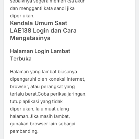
sebaiknya segera memeriksa akun
dan mengganti kata sandi jika
diperlukan.
Kendala Umum Saat
LAE138 Login dan Cara
Mengatasinya
Halaman Login Lambat
Terbuka
Halaman yang lambat biasanya
dipengaruhi oleh koneksi internet,
browser, atau perangkat yang
terlalu berat.Coba periksa jaringan,
tutup aplikasi yang tidak
diperlukan, lalu muat ulang
halaman.Jika masih lambat,
gunakan browser lain sebagai
pembanding.