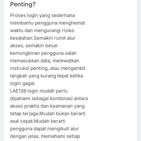
Penting?
Proses login yang sederhana
membantu pengguna menghemat
waktu dan mengurangi risiko
kesalahan.Semakin rumit alur
akses, semakin besar
kemungkinan pengguna salah
memasukkan data, melewatkan
instruksi penting, atau mengambil
langkah yang kurang tepat ketika
login gagal.
LAE138 login mudah perlu
dipahami sebagai kombinasi antara
akses praktis dan keamanan yang
tetap terjaga.Mudah bukan berarti
asal cepat.Mudah berarti
pengguna dapat mengikuti alur
dengan jelas, memahami setiap