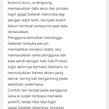
terburu-buru, ia langsung
memasukkan data akun dan proses
login gagal.Setelah mencoba lagi
dengan lebih teliti, ternyata kolom
belum termuat sempurna saat data
dimasukkan.
Pengguna kemudian menunggu
halaman terbuka penuh,
memastikan koneksi stabil, lalu
memasukkan nama pengguna dan
kata sandi dengan hati-hati.Proses
login akhirnya berhasil.Skenario ini
menunjukkan bahwa akses yang
lancar sering kali bergantung pada
ketelitian sederhana.
Contoh lain terjadi pada pengguna
lama.Ia sudah terbiasa memakai
autofill, tetapi tiba-tiba login
gagal.Setelah diperiksa, browser