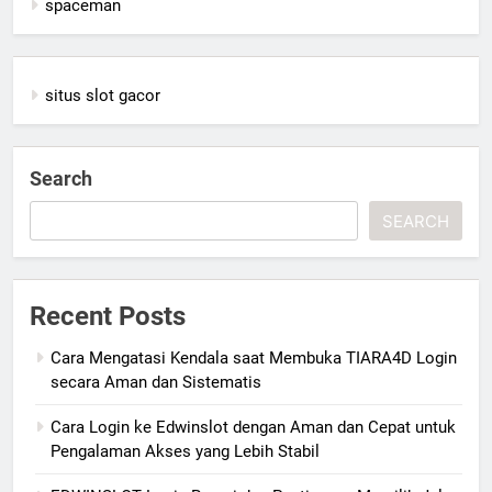
spaceman
situs slot gacor
Search
SEARCH
Recent Posts
Cara Mengatasi Kendala saat Membuka TIARA4D Login
secara Aman dan Sistematis
Cara Login ke Edwinslot dengan Aman dan Cepat untuk
Pengalaman Akses yang Lebih Stabil