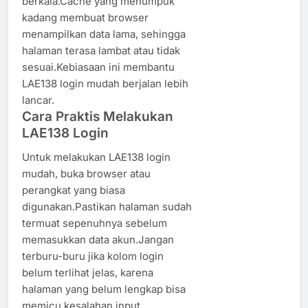
berkala.Cache yang menumpuk
kadang membuat browser
menampilkan data lama, sehingga
halaman terasa lambat atau tidak
sesuai.Kebiasaan ini membantu
LAE138 login mudah berjalan lebih
lancar.
Cara Praktis Melakukan
LAE138 Login
Untuk melakukan LAE138 login
mudah, buka browser atau
perangkat yang biasa
digunakan.Pastikan halaman sudah
termuat sepenuhnya sebelum
memasukkan data akun.Jangan
terburu-buru jika kolom login
belum terlihat jelas, karena
halaman yang belum lengkap bisa
memicu kesalahan input.