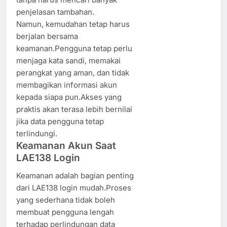
penjelasan tambahan.
Namun, kemudahan tetap harus
berjalan bersama
keamanan.Pengguna tetap perlu
menjaga kata sandi, memakai
perangkat yang aman, dan tidak
membagikan informasi akun
kepada siapa pun.Akses yang
praktis akan terasa lebih bernilai
jika data pengguna tetap
terlindungi.
Keamanan Akun Saat
LAE138 Login
Keamanan adalah bagian penting
dari LAE138 login mudah.Proses
yang sederhana tidak boleh
membuat pengguna lengah
terhadap perlindungan data