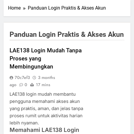
Home
Panduan Login Praktis & Akses Akun
Panduan Login Praktis & Akses Akun
LAE138 Login Mudah Tanpa
Proses yang
Membingungkan
70c7ef3
3 months
ago
0
17 mins
LAE138 login mudah membantu
pengguna memahami akses akun
yang praktis, aman, dan jelas tanpa
proses rumit untuk aktivitas harian
lebih nyaman.
Memahami LAE138 Login