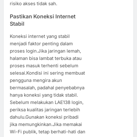
risiko akses tidak sah.
Pastikan Koneksi Internet
Stabil
Koneksi internet yang stabil
menjadi faktor penting dalam
proses login.Jika jaringan lemah,
halaman bisa lambat terbuka atau
proses masuk terhenti sebelum
selesai.Kondisi ini sering membuat
pengguna mengira akun
bermasalah, padahal penyebabnya
hanya koneksi yang tidak stabil.
Sebelum melakukan LAE138 login,
periksa kualitas jaringan terlebih
dahulu.Gunakan koneksi pribadi
jika memungkinkan.Jika memakai
Wi-Fi publik, tetap berhati-hati dan