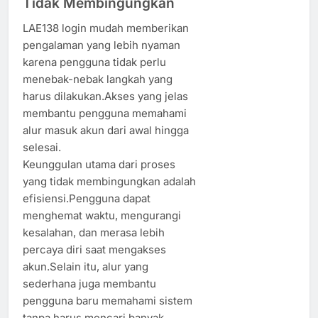
Tidak Membingungkan
LAE138 login mudah memberikan
pengalaman yang lebih nyaman
karena pengguna tidak perlu
menebak-nebak langkah yang
harus dilakukan.Akses yang jelas
membantu pengguna memahami
alur masuk akun dari awal hingga
selesai.
Keunggulan utama dari proses
yang tidak membingungkan adalah
efisiensi.Pengguna dapat
menghemat waktu, mengurangi
kesalahan, dan merasa lebih
percaya diri saat mengakses
akun.Selain itu, alur yang
sederhana juga membantu
pengguna baru memahami sistem
tanpa harus mencari banyak