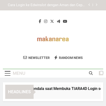
Skip
EDWINSLOT Login Resmi dan Pentingnya Memilih
to
Jalur Akses yang Tepat
content
Panduan Login Edwinslot Lewat Smartphone
untuk Pengguna Aktif agar Akses Tetap Aman dan
Efisien
Cara Mengatasi Kendala saat Membuka TIARA4D
Login secara Aman dan Sistematis
Cara Login ke Edwinslot dengan Aman dan Cepat
untuk Pengalaman Akses yang Lebih Stabil
EDWINSLOT Login Resmi dan Pentingnya Memilih
Jalur Akses yang Tepat
Makan Area
Temukan Tempat Makan Terbaik Dan
Panduan Login Edwinslot Lewat Smartphone
NEWSLETTER
RANDOM NEWS
untuk Pengguna Aktif agar Akses Tetap Aman dan
Review Kuliner Dari Makan Area.
Efisien
MENU
ra Mengatasi Kendala saat Membuka TIARA4D Login secara A
HEADLINES
eeks Ago