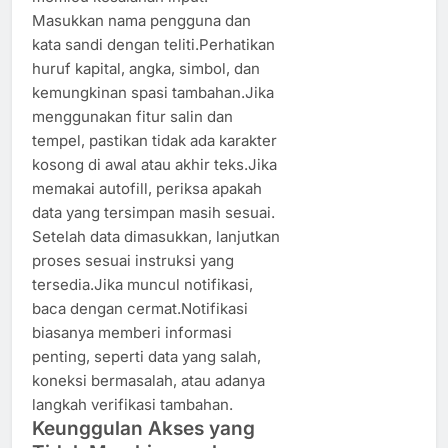
Masukkan nama pengguna dan
kata sandi dengan teliti.Perhatikan
huruf kapital, angka, simbol, dan
kemungkinan spasi tambahan.Jika
menggunakan fitur salin dan
tempel, pastikan tidak ada karakter
kosong di awal atau akhir teks.Jika
memakai autofill, periksa apakah
data yang tersimpan masih sesuai.
Setelah data dimasukkan, lanjutkan
proses sesuai instruksi yang
tersedia.Jika muncul notifikasi,
baca dengan cermat.Notifikasi
biasanya memberi informasi
penting, seperti data yang salah,
koneksi bermasalah, atau adanya
langkah verifikasi tambahan.
Keunggulan Akses yang