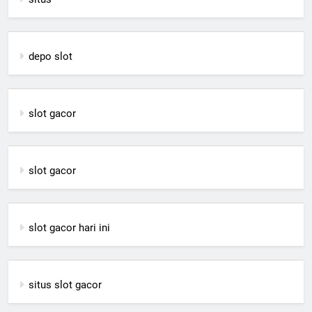
depo slot
slot gacor
slot gacor
slot gacor hari ini
situs slot gacor