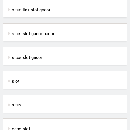
situs link slot gacor
situs slot gacor hari ini
situs slot gacor
slot
situs
depo slot