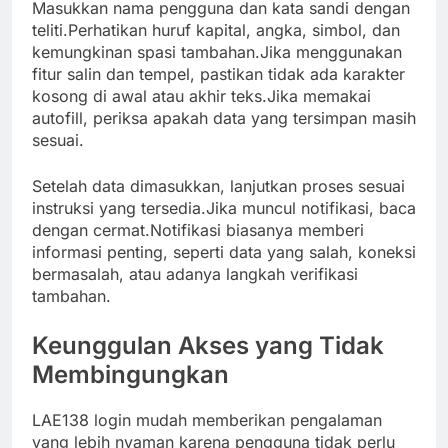
Masukkan nama pengguna dan kata sandi dengan
teliti.Perhatikan huruf kapital, angka, simbol, dan
kemungkinan spasi tambahan.Jika menggunakan
fitur salin dan tempel, pastikan tidak ada karakter
kosong di awal atau akhir teks.Jika memakai
autofill, periksa apakah data yang tersimpan masih
sesuai.
Setelah data dimasukkan, lanjutkan proses sesuai
instruksi yang tersedia.Jika muncul notifikasi, baca
dengan cermat.Notifikasi biasanya memberi
informasi penting, seperti data yang salah, koneksi
bermasalah, atau adanya langkah verifikasi
tambahan.
Keunggulan Akses yang Tidak
Membingungkan
LAE138 login mudah memberikan pengalaman
yang lebih nyaman karena pengguna tidak perlu