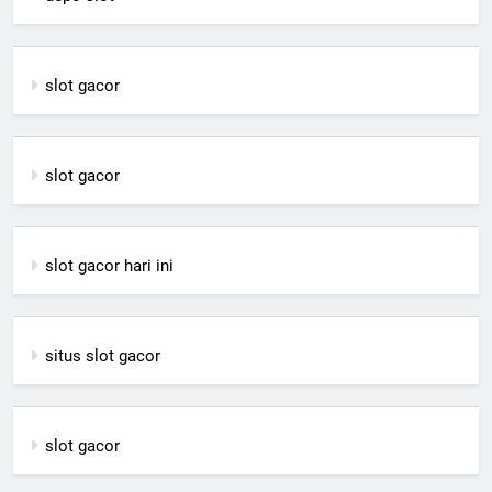
slot gacor
slot gacor
slot gacor hari ini
situs slot gacor
slot gacor