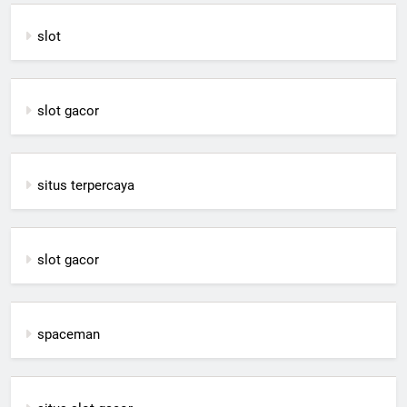
slot
slot gacor
situs terpercaya
slot gacor
spaceman