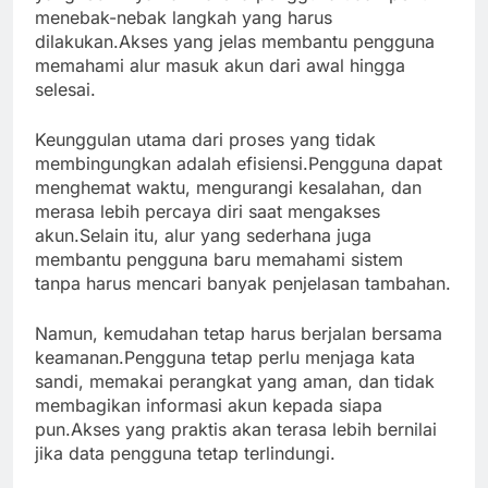
menebak-nebak langkah yang harus
dilakukan.Akses yang jelas membantu pengguna
memahami alur masuk akun dari awal hingga
selesai.
Keunggulan utama dari proses yang tidak
membingungkan adalah efisiensi.Pengguna dapat
menghemat waktu, mengurangi kesalahan, dan
merasa lebih percaya diri saat mengakses
akun.Selain itu, alur yang sederhana juga
membantu pengguna baru memahami sistem
tanpa harus mencari banyak penjelasan tambahan.
Namun, kemudahan tetap harus berjalan bersama
keamanan.Pengguna tetap perlu menjaga kata
sandi, memakai perangkat yang aman, dan tidak
membagikan informasi akun kepada siapa
pun.Akses yang praktis akan terasa lebih bernilai
jika data pengguna tetap terlindungi.