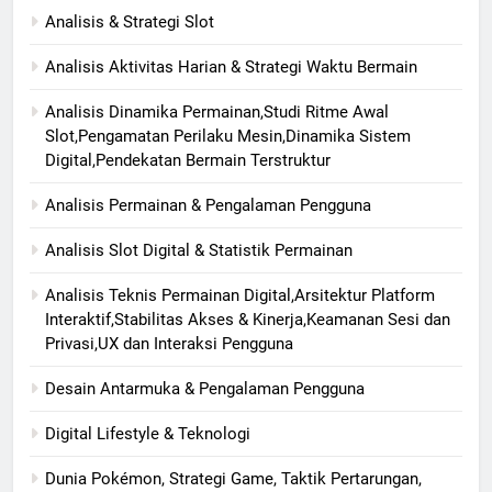
Analisis & Strategi Slot
Analisis Aktivitas Harian & Strategi Waktu Bermain
Analisis Dinamika Permainan,Studi Ritme Awal
Slot,Pengamatan Perilaku Mesin,Dinamika Sistem
Digital,Pendekatan Bermain Terstruktur
Analisis Permainan & Pengalaman Pengguna
Analisis Slot Digital & Statistik Permainan
Analisis Teknis Permainan Digital,Arsitektur Platform
Interaktif,Stabilitas Akses & Kinerja,Keamanan Sesi dan
Privasi,UX dan Interaksi Pengguna
Desain Antarmuka & Pengalaman Pengguna
Digital Lifestyle & Teknologi
Dunia Pokémon, Strategi Game, Taktik Pertarungan,