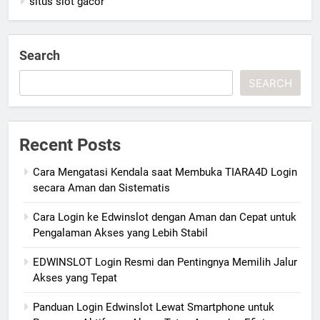
situs slot gacor
Search
SEARCH
Recent Posts
Cara Mengatasi Kendala saat Membuka TIARA4D Login
secara Aman dan Sistematis
Cara Login ke Edwinslot dengan Aman dan Cepat untuk
Pengalaman Akses yang Lebih Stabil
EDWINSLOT Login Resmi dan Pentingnya Memilih Jalur
Akses yang Tepat
Panduan Login Edwinslot Lewat Smartphone untuk