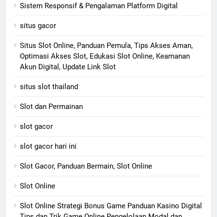
Sistem Responsif & Pengalaman Platform Digital
situs gacor
Situs Slot Online, Panduan Pemula, Tips Akses Aman,
Optimasi Akses Slot, Edukasi Slot Online, Keamanan
Akun Digital, Update Link Slot
situs slot thailand
Slot dan Permainan
slot gacor
slot gacor hari ini
Slot Gacor, Panduan Bermain, Slot Online
Slot Online
Slot Online Strategi Bonus Game Panduan Kasino Digital
Tips dan Trik Game Online Pengelolaan Modal dan