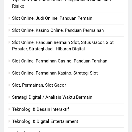
Risiko
Slot Online, Judi Online, Panduan Pemain
Slot Online, Kasino Online, Panduan Permainan
Slot Online, Panduan Bermain Slot, Situs Gacor, Slot
Populer, Strategi Judi, Hiburan Digital
Slot Online, Permainan Casino, Panduan Taruhan
Slot Online, Permainan Kasino, Strategi Slot
Slot, Permainan, Slot Gacor
Strategi Digital / Analisis Waktu Bermain
Teknologi & Desain Interaktif
Teknologi & Digital Entertainment