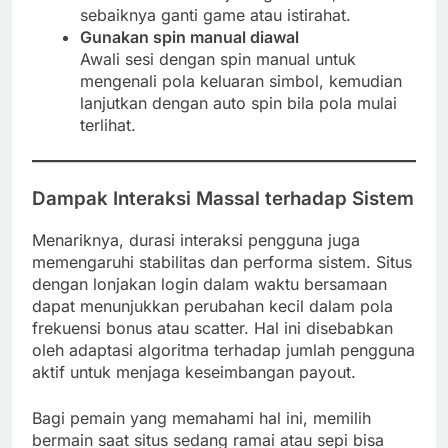
sebaiknya ganti game atau istirahat.
Gunakan spin manual diawal
Awali sesi dengan spin manual untuk
mengenali pola keluaran simbol, kemudian
lanjutkan dengan auto spin bila pola mulai
terlihat.
Dampak Interaksi Massal terhadap Sistem
Menariknya, durasi interaksi pengguna juga
memengaruhi stabilitas dan performa sistem. Situs
dengan lonjakan login dalam waktu bersamaan
dapat menunjukkan perubahan kecil dalam pola
frekuensi bonus atau scatter. Hal ini disebabkan
oleh adaptasi algoritma terhadap jumlah pengguna
aktif untuk menjaga keseimbangan payout.
Bagi pemain yang memahami hal ini, memilih
bermain saat situs sedang ramai atau sepi bisa