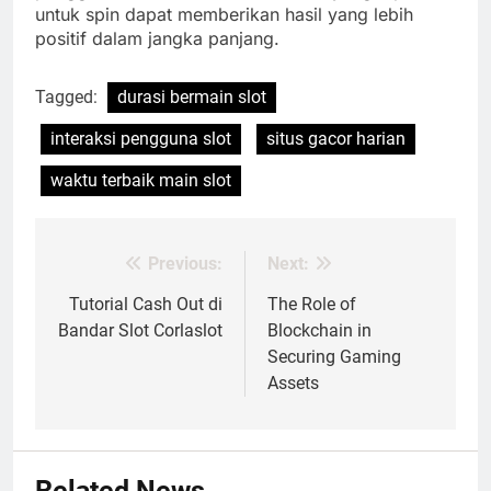
untuk spin dapat memberikan hasil yang lebih
positif dalam jangka panjang.
Tagged:
durasi bermain slot
interaksi pengguna slot
situs gacor harian
waktu terbaik main slot
Previous:
Next:
Post
navigation
Tutorial Cash Out di
The Role of
Bandar Slot Corlaslot
Blockchain in
Securing Gaming
Assets
Related News