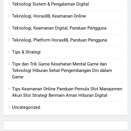
Teknologi Sistem & Pengalaman Digital
Teknologi, Horas88, Keamanan Online
Teknologi, Keamanan Digital, Panduan Pengguna
Teknologi, Platform Horas88, Panduan Pengguna
Tips & Strategi
Tips dan Trik Game Kesehatan Mental Game dan
Teknologi Hiburan Sehat Pengembangan Diri dalam
Game
Tips Keamanan Online Panduan Pemula Slot Manajemen
Akun Slot Strategi Bermain Aman Hiburan Digital
Uncategorized