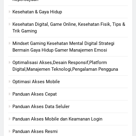
Kesehatan & Gaya Hidup
Kesehatan Digital, Game Online, Kesehatan Fisik, Tips &
Trik Gaming
Mindset Gaming Kesehatan Mental Digital Strategi
Bermain Gaya Hidup Gamer Manajemen Emosi
Optimalisasi Akses,Desain Responsif,Platform
Digital,Manajemen Teknologi,Pengalaman Pengguna
Optimasi Akses Mobile
Panduan Akses Cepat
Panduan Akses Data Seluler
Panduan Akses Mobile dan Keamanan Login
Panduan Akses Resmi