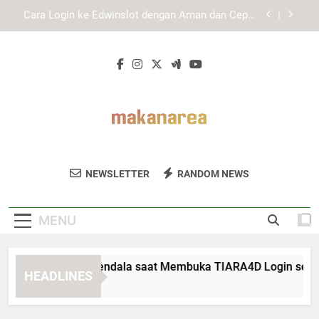
Skip
EDWINSLOT Login Resmi dan Pentingnya Memilih
to
Jalur Akses yang Tepat
content
Panduan Login Edwinslot Lewat Smartphone
untuk Pengguna Aktif agar Akses Tetap Aman dan
Efisien
Cara Mengatasi Kendala saat Membuka TIARA4D
Login secara Aman dan Sistematis
Cara Login ke Edwinslot dengan Aman dan Cepat
untuk Pengalaman Akses yang Lebih Stabil
EDWINSLOT Login Resmi dan Pentingnya Memilih
Jalur Akses yang Tepat
Makan Area
Temukan Tempat Makan Terbaik Dan
Panduan Login Edwinslot Lewat Smartphone
NEWSLETTER
RANDOM NEWS
untuk Pengguna Aktif agar Akses Tetap Aman dan
Review Kuliner Dari Makan Area.
Efisien
MENU
ra Mengatasi Kendala saat Membuka TIARA4D Login secara A
HEADLINES
eeks Ago