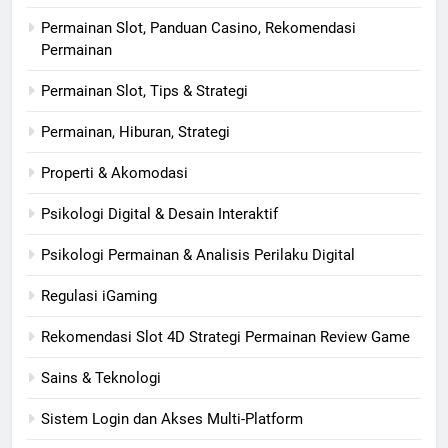
Permainan Slot, Panduan Casino, Rekomendasi
Permainan
Permainan Slot, Tips & Strategi
Permainan, Hiburan, Strategi
Properti & Akomodasi
Psikologi Digital & Desain Interaktif
Psikologi Permainan & Analisis Perilaku Digital
Regulasi iGaming
Rekomendasi Slot 4D Strategi Permainan Review Game
Sains & Teknologi
Sistem Login dan Akses Multi-Platform