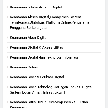
Keamanan & Infrastruktur Digital
Keamanan Akses Digital,Manajemen Sistem
Terintegrasi,Stabilitas Platform Online,Pengalaman
Pengguna Berkelanjutan
Keamanan Akun Digital
Keamanan Digital & Aksesibilitas
Keamanan Digital dan Teknologi Informasi
Keamanan Online
Keamanan Siber & Edukasi Digital
Keamanan Siber, Teknologi Jaringan, Inovasi Digital,
Sistem Login Aman, Infrastruktur IT
Keamanan Situs Judi / Teknologi Web / SEO dan
Kepercayaan