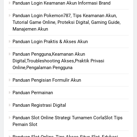
Panduan Login Keamanan Akun Informasi Brand
Panduan Login Pokemon787, Tips Keamanan Akun,
Tutorial Game Online, Proteksi Digital, Gaming Guide,
Manajemen Akun
Panduan Login Praktis & Akses Akun
Panduan Pengguna,Keamanan Akun
Digital,Troubleshooting Akses,Praktik Privasi
Online,Pengalaman Pengguna
Panduan Pengisian Formulir Akun
Panduan Permainan
Panduan Registrasi Digital
Panduan Slot Online Strategi Turnamen CorlaSlot Tips
Pemain Slot
Panduan Slot Online, Tips Akses Situs Slot, Edukasi