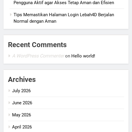
Pengguna Aktif agar Akses Tetap Aman dan Efisien
Tips Memastikan Halaman Login Lebah4D Berjalan
Normal dengan Aman
Recent Comments
A WordPress Commenter
on
Hello world!
Archives
July 2026
June 2026
May 2026
April 2026