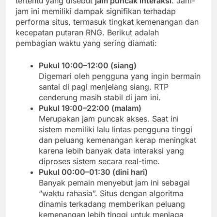
tertentu yang disebut
jam puncak interaksi
. Jam-
jam ini memiliki dampak signifikan terhadap
performa situs, termasuk tingkat kemenangan dan
kecepatan putaran RNG. Berikut adalah
pembagian waktu yang sering diamati:
Pukul 10:00–12:00 (siang)
Digemari oleh pengguna yang ingin bermain
santai di pagi menjelang siang. RTP
cenderung masih stabil di jam ini.
Pukul 19:00–22:00 (malam)
Merupakan jam puncak akses. Saat ini
sistem memiliki lalu lintas pengguna tinggi
dan peluang kemenangan kerap meningkat
karena lebih banyak data interaksi yang
diproses sistem secara real-time.
Pukul 00:00–01:30 (dini hari)
Banyak pemain menyebut jam ini sebagai
“waktu rahasia”. Situs dengan algoritma
dinamis terkadang memberikan peluang
kemenangan lebih tinggi untuk menjaga