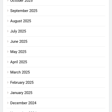
October 2025
September 2025
August 2025
July 2025
June 2025
May 2025
April 2025
March 2025
February 2025
January 2025
December 2024