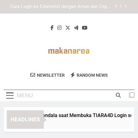
Skip
EDWINSLOT Login Resmi dan Pentingnya Memilih
to
Jalur Akses yang Tepat
content
Panduan Login Edwinslot Lewat Smartphone
untuk Pengguna Aktif agar Akses Tetap Aman dan
Efisien
Cara Mengatasi Kendala saat Membuka TIARA4D
Login secara Aman dan Sistematis
Cara Login ke Edwinslot dengan Aman dan Cepat
untuk Pengalaman Akses yang Lebih Stabil
EDWINSLOT Login Resmi dan Pentingnya Memilih
Jalur Akses yang Tepat
Makan Area
Temukan Tempat Makan Terbaik Dan
Panduan Login Edwinslot Lewat Smartphone
NEWSLETTER
RANDOM NEWS
untuk Pengguna Aktif agar Akses Tetap Aman dan
Review Kuliner Dari Makan Area.
Efisien
MENU
ra Mengatasi Kendala saat Membuka TIARA4D Login secara A
HEADLINES
eeks Ago