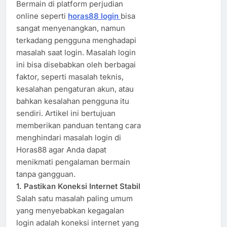
Bermain di platform perjudian
online seperti
horas88 login
bisa
sangat menyenangkan, namun
terkadang pengguna menghadapi
masalah saat login. Masalah login
ini bisa disebabkan oleh berbagai
faktor, seperti masalah teknis,
kesalahan pengaturan akun, atau
bahkan kesalahan pengguna itu
sendiri. Artikel ini bertujuan
memberikan panduan tentang cara
menghindari masalah login di
Horas88 agar Anda dapat
menikmati pengalaman bermain
tanpa gangguan.
1. Pastikan Koneksi Internet Stabil
Salah satu masalah paling umum
yang menyebabkan kegagalan
login adalah koneksi internet yang