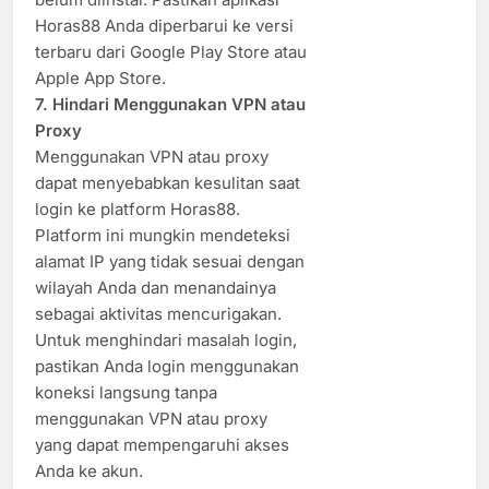
Horas88 Anda diperbarui ke versi
terbaru dari Google Play Store atau
Apple App Store.
7. Hindari Menggunakan VPN atau
Proxy
Menggunakan VPN atau proxy
dapat menyebabkan kesulitan saat
login ke platform Horas88.
Platform ini mungkin mendeteksi
alamat IP yang tidak sesuai dengan
wilayah Anda dan menandainya
sebagai aktivitas mencurigakan.
Untuk menghindari masalah login,
pastikan Anda login menggunakan
koneksi langsung tanpa
menggunakan VPN atau proxy
yang dapat mempengaruhi akses
Anda ke akun.