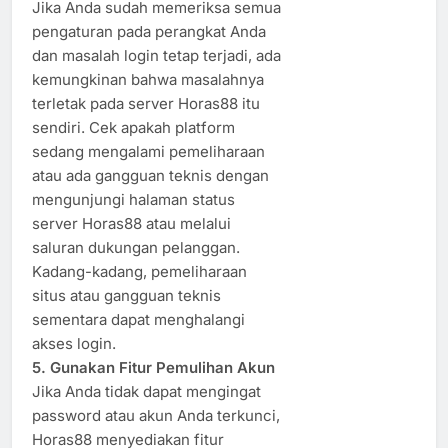
Jika Anda sudah memeriksa semua
pengaturan pada perangkat Anda
dan masalah login tetap terjadi, ada
kemungkinan bahwa masalahnya
terletak pada server Horas88 itu
sendiri. Cek apakah platform
sedang mengalami pemeliharaan
atau ada gangguan teknis dengan
mengunjungi halaman status
server Horas88 atau melalui
saluran dukungan pelanggan.
Kadang-kadang, pemeliharaan
situs atau gangguan teknis
sementara dapat menghalangi
akses login.
5. Gunakan Fitur Pemulihan Akun
Jika Anda tidak dapat mengingat
password atau akun Anda terkunci,
Horas88 menyediakan fitur