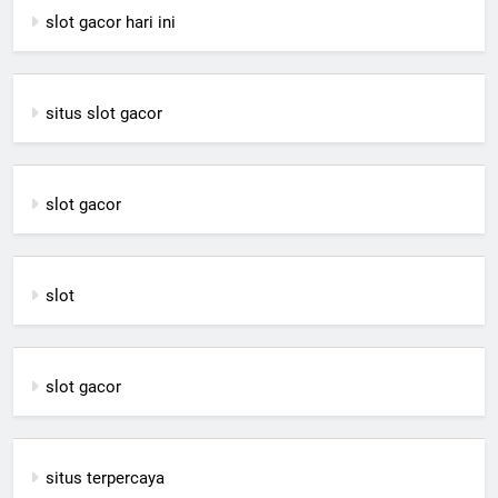
slot gacor hari ini
situs slot gacor
slot gacor
slot
slot gacor
situs terpercaya