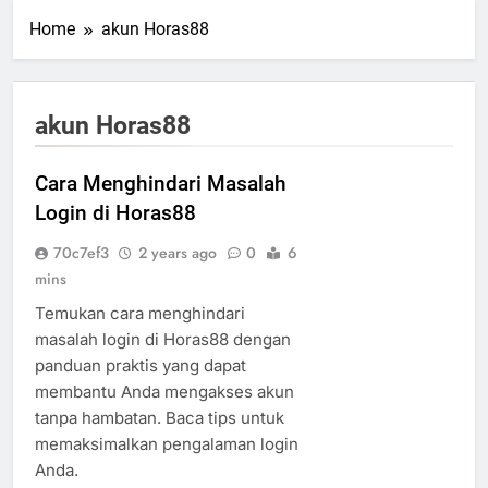
Home
akun Horas88
akun Horas88
Cara Menghindari Masalah
Login di Horas88
70c7ef3
2 years ago
0
6
mins
Temukan cara menghindari
masalah login di Horas88 dengan
panduan praktis yang dapat
membantu Anda mengakses akun
tanpa hambatan. Baca tips untuk
memaksimalkan pengalaman login
Anda.