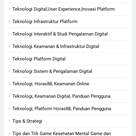
Teknologi Digital,User Experience,Inovasi Platform
Teknologi Infrastruktur Platform
Teknologi Interaktif & Studi Pengalaman Digital
Teknologi Keamanan & Infrastruktur Digital
Teknologi Platform Digital
Teknologi Sistem & Pengalaman Digital
Teknologi, Horas88, Keamanan Online
Teknologi, Keamanan Digital, Panduan Pengguna
Teknologi, Platform Horas88, Panduan Pengguna
Tips & Strategi
Tips dan Trik Game Kesehatan Mental Game dan