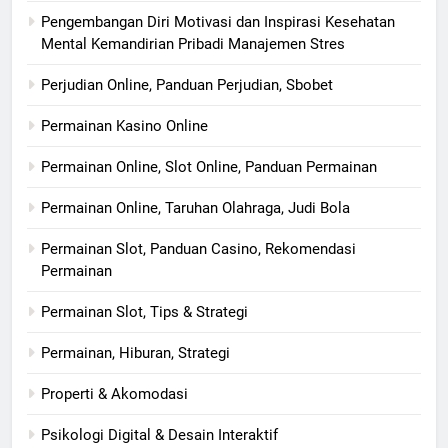
Pengembangan Diri Motivasi dan Inspirasi Kesehatan
Mental Kemandirian Pribadi Manajemen Stres
Perjudian Online, Panduan Perjudian, Sbobet
Permainan Kasino Online
Permainan Online, Slot Online, Panduan Permainan
Permainan Online, Taruhan Olahraga, Judi Bola
Permainan Slot, Panduan Casino, Rekomendasi
Permainan
Permainan Slot, Tips & Strategi
Permainan, Hiburan, Strategi
Properti & Akomodasi
Psikologi Digital & Desain Interaktif