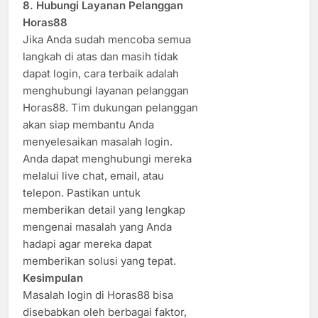
8. Hubungi Layanan Pelanggan
Horas88
Jika Anda sudah mencoba semua
langkah di atas dan masih tidak
dapat login, cara terbaik adalah
menghubungi layanan pelanggan
Horas88. Tim dukungan pelanggan
akan siap membantu Anda
menyelesaikan masalah login.
Anda dapat menghubungi mereka
melalui live chat, email, atau
telepon. Pastikan untuk
memberikan detail yang lengkap
mengenai masalah yang Anda
hadapi agar mereka dapat
memberikan solusi yang tepat.
Kesimpulan
Masalah login di Horas88 bisa
disebabkan oleh berbagai faktor,