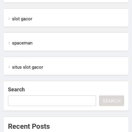
slot gacor
spaceman
situs slot gacor
Search
SEARCH
Recent Posts