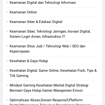
Keamanan Digital dan Teknologi Informasi
Keamanan Online
Keamanan Siber & Edukasi Digital
Keamanan Siber, Teknologi Jaringan, Inovasi Digital,
Sistem Login Aman, Infrastruktur IT
Keamanan Situs Judi / Teknologi Web / SEO dan
Kepercayaan
Kesehatan & Gaya Hidup
Kesehatan Digital, Game Online, Kesehatan Fisik, Tips &
Trik Gaming
Mindset Gaming Kesehatan Mental Digital Strategi
Bermain Gaya Hidup Gamer Manajemen Emosi
Optimalisasi Akses,Desain Responsif,Platform