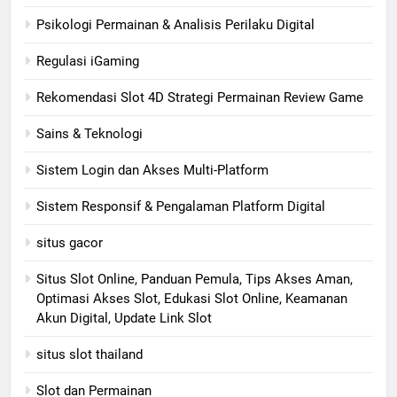
Psikologi Permainan & Analisis Perilaku Digital
Regulasi iGaming
Rekomendasi Slot 4D Strategi Permainan Review Game
Sains & Teknologi
Sistem Login dan Akses Multi-Platform
Sistem Responsif & Pengalaman Platform Digital
situs gacor
Situs Slot Online, Panduan Pemula, Tips Akses Aman,
Optimasi Akses Slot, Edukasi Slot Online, Keamanan
Akun Digital, Update Link Slot
situs slot thailand
Slot dan Permainan