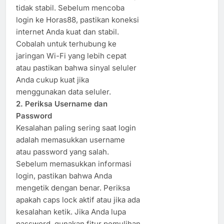
tidak stabil. Sebelum mencoba
login ke Horas88, pastikan koneksi
internet Anda kuat dan stabil.
Cobalah untuk terhubung ke
jaringan Wi-Fi yang lebih cepat
atau pastikan bahwa sinyal seluler
Anda cukup kuat jika
menggunakan data seluler.
2. Periksa Username dan
Password
Kesalahan paling sering saat login
adalah memasukkan username
atau password yang salah.
Sebelum memasukkan informasi
login, pastikan bahwa Anda
mengetik dengan benar. Periksa
apakah caps lock aktif atau jika ada
kesalahan ketik. Jika Anda lupa
password, gunakan fitur pemulihan