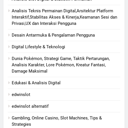
Analisis Teknis Permainan Digital,Arsitektur Platform
Interaktif,Stabilitas Akses & Kinerja,Keamanan Sesi dan
Privasi,UX dan Interaksi Pengguna
Desain Antarmuka & Pengalaman Pengguna
Digital Lifestyle & Teknologi
Dunia Pokémon, Strategi Game, Taktik Pertarungan,
Analisis Karakter, Lore Pokémon, Kreatur Fantasi,
Damage Maksimal
Edukasi & Analisis Digital
edwinslot
edwinslot alternatif
Gambling, Online Casino, Slot Machines, Tips &
Strategies