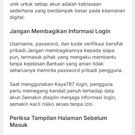
unik untuk setiap akun adalah kebiasaan
sederhana yang berdampak besar pada keamanan
digital.
Jangan Membagikan Informasi Login
Username, password, dan kode verifikasi bersifat
pribadi.Jangan membagikannya kepada siapa
pun, termasuk pihak yang mengaku membantu
tanpa kejelasan.Bantuan yang aman tidak
seharusnya meminta password pribadi pengguna.
Saat menggunakan Kaya787 login, pengguna
perlu memegang kendali penuh terhadap data
akun.Semakin disiplin menjaga informasi login,
semakin kecil risiko akses tanpa izin.
Periksa Tampilan Halaman Sebelum
Masuk