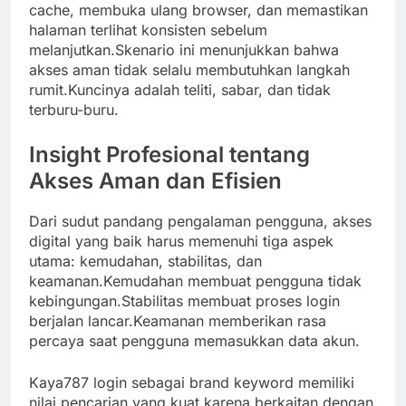
cache, membuka ulang browser, dan memastikan
halaman terlihat konsisten sebelum
melanjutkan.Skenario ini menunjukkan bahwa
akses aman tidak selalu membutuhkan langkah
rumit.Kuncinya adalah teliti, sabar, dan tidak
terburu-buru.
Insight Profesional tentang
Akses Aman dan Efisien
Dari sudut pandang pengalaman pengguna, akses
digital yang baik harus memenuhi tiga aspek
utama: kemudahan, stabilitas, dan
keamanan.Kemudahan membuat pengguna tidak
kebingungan.Stabilitas membuat proses login
berjalan lancar.Keamanan memberikan rasa
percaya saat pengguna memasukkan data akun.
Kaya787 login sebagai brand keyword memiliki
nilai pencarian yang kuat karena berkaitan dengan