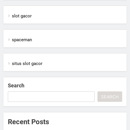
slot gacor
spaceman
situs slot gacor
Search
SEARCH
Recent Posts