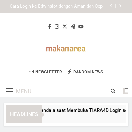
Skip
EDWINSLOT Login Resmi dan Pentingnya Memilih
to
Jalur Akses yang Tepat
content
Panduan Login Edwinslot Lewat Smartphone
untuk Pengguna Aktif agar Akses Tetap Aman dan
Efisien
Cara Mengatasi Kendala saat Membuka TIARA4D
Login secara Aman dan Sistematis
Cara Login ke Edwinslot dengan Aman dan Cepat
untuk Pengalaman Akses yang Lebih Stabil
EDWINSLOT Login Resmi dan Pentingnya Memilih
Jalur Akses yang Tepat
Makan Area
Temukan Tempat Makan Terbaik Dan
Panduan Login Edwinslot Lewat Smartphone
NEWSLETTER
RANDOM NEWS
untuk Pengguna Aktif agar Akses Tetap Aman dan
Review Kuliner Dari Makan Area.
Efisien
MENU
ra Mengatasi Kendala saat Membuka TIARA4D Login secara A
HEADLINES
eeks Ago