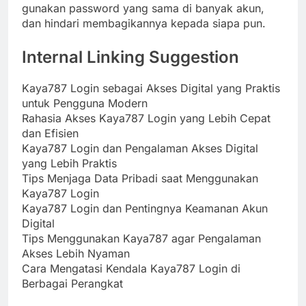
gunakan password yang sama di banyak akun,
dan hindari membagikannya kepada siapa pun.
Internal Linking Suggestion
Kaya787 Login sebagai Akses Digital yang Praktis
untuk Pengguna Modern
Rahasia Akses Kaya787 Login yang Lebih Cepat
dan Efisien
Kaya787 Login dan Pengalaman Akses Digital
yang Lebih Praktis
Tips Menjaga Data Pribadi saat Menggunakan
Kaya787 Login
Kaya787 Login dan Pentingnya Keamanan Akun
Digital
Tips Menggunakan Kaya787 agar Pengalaman
Akses Lebih Nyaman
Cara Mengatasi Kendala Kaya787 Login di
Berbagai Perangkat