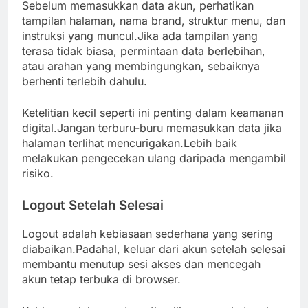
Sebelum memasukkan data akun, perhatikan
tampilan halaman, nama brand, struktur menu, dan
instruksi yang muncul.Jika ada tampilan yang
terasa tidak biasa, permintaan data berlebihan,
atau arahan yang membingungkan, sebaiknya
berhenti terlebih dahulu.
Ketelitian kecil seperti ini penting dalam keamanan
digital.Jangan terburu-buru memasukkan data jika
halaman terlihat mencurigakan.Lebih baik
melakukan pengecekan ulang daripada mengambil
risiko.
Logout Setelah Selesai
Logout adalah kebiasaan sederhana yang sering
diabaikan.Padahal, keluar dari akun setelah selesai
membantu menutup sesi akses dan mencegah
akun tetap terbuka di browser.