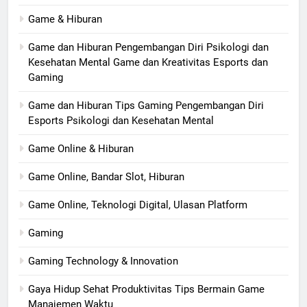
Game & Hiburan
Game dan Hiburan Pengembangan Diri Psikologi dan
Kesehatan Mental Game dan Kreativitas Esports dan
Gaming
Game dan Hiburan Tips Gaming Pengembangan Diri
Esports Psikologi dan Kesehatan Mental
Game Online & Hiburan
Game Online, Bandar Slot, Hiburan
Game Online, Teknologi Digital, Ulasan Platform
Gaming
Gaming Technology & Innovation
Gaya Hidup Sehat Produktivitas Tips Bermain Game
Manajemen Waktu