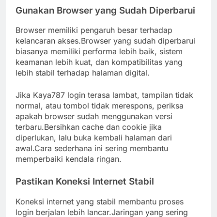
Gunakan Browser yang Sudah Diperbarui
Browser memiliki pengaruh besar terhadap
kelancaran akses.Browser yang sudah diperbarui
biasanya memiliki performa lebih baik, sistem
keamanan lebih kuat, dan kompatibilitas yang
lebih stabil terhadap halaman digital.
Jika Kaya787 login terasa lambat, tampilan tidak
normal, atau tombol tidak merespons, periksa
apakah browser sudah menggunakan versi
terbaru.Bersihkan cache dan cookie jika
diperlukan, lalu buka kembali halaman dari
awal.Cara sederhana ini sering membantu
memperbaiki kendala ringan.
Pastikan Koneksi Internet Stabil
Koneksi internet yang stabil membantu proses
login berjalan lebih lancar.Jaringan yang sering