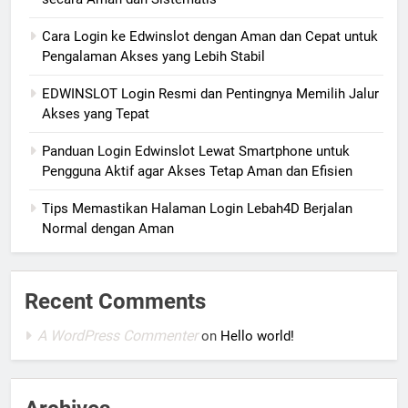
Cara Login ke Edwinslot dengan Aman dan Cepat untuk
Pengalaman Akses yang Lebih Stabil
EDWINSLOT Login Resmi dan Pentingnya Memilih Jalur
Akses yang Tepat
Panduan Login Edwinslot Lewat Smartphone untuk
Pengguna Aktif agar Akses Tetap Aman dan Efisien
Tips Memastikan Halaman Login Lebah4D Berjalan
Normal dengan Aman
Recent Comments
A WordPress Commenter
on
Hello world!