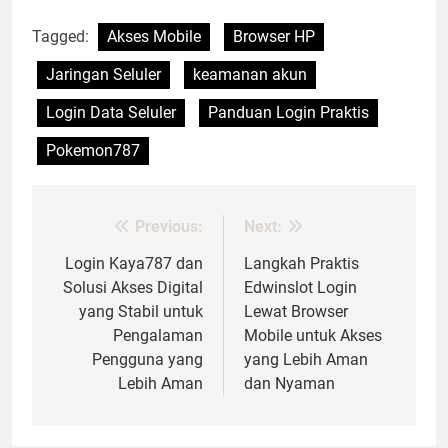
Tagged:
Akses Mobile
Browser HP
Jaringan Seluler
keamanan akun
Login Data Seluler
Panduan Login Praktis
Pokemon787
Previous:
Next:
Post
navigation
Login Kaya787 dan
Langkah Praktis
Solusi Akses Digital
Edwinslot Login
yang Stabil untuk
Lewat Browser
Pengalaman
Mobile untuk Akses
Pengguna yang
yang Lebih Aman
Lebih Aman
dan Nyaman