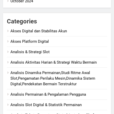
October 2024
Categories
Akses Digital dan Stabilitas Akun
Akses Platform Digital
Analisis & Strategi Slot
Analisis Aktivitas Harian & Strategi Waktu Bermain
Analisis Dinamika Permainan,Studi Ritme Awal
Slot,Pengamatan Perilaku Mesin,Dinamika Sistem
Digital,Pendekatan Bermain Terstruktur
Analisis Permainan & Pengalaman Pengguna
Analisis Slot Digital & Statistik Permainan