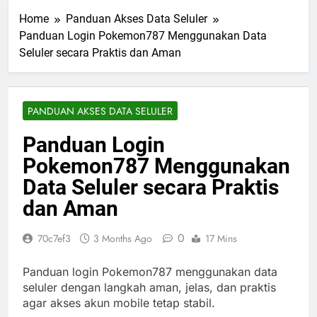
Home
Panduan Akses Data Seluler
Panduan Login Pokemon787 Menggunakan Data
Seluler secara Praktis dan Aman
PANDUAN AKSES DATA SELULER
Panduan Login
Pokemon787 Menggunakan
Data Seluler secara Praktis
dan Aman
0
70c7ef3
3 Months Ago
17 Mins
Panduan login Pokemon787 menggunakan data
seluler dengan langkah aman, jelas, dan praktis
agar akses akun mobile tetap stabil.