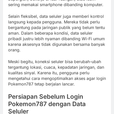
sering memakai smartphone dibanding komputer.
Selain fleksibel, data seluler juga memberi kontrol
langsung kepada pengguna. Mereka tidak perlu
bergantung pada jaringan publik yang belum tentu
aman. Dalam beberapa kondisi, data seluler
pribadi justru lebih nyaman dibanding Wi-Fi umum
karena aksesnya tidak digunakan bersama banyak
orang.
Meski begitu, koneksi seluler bisa berubah-ubah
tergantung lokasi, cuaca, kepadatan jaringan, dan
kualitas sinyal. Karena itu, pengguna perlu
mengetahui cara mengoptimalkan akses agar login
Pokemon787 tetap berjalan lancar.
Persiapan Sebelum Login
Pokemon787 dengan Data
Seluler