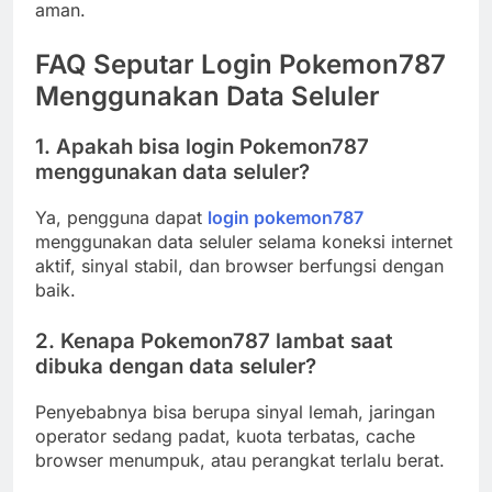
aman.
FAQ Seputar Login Pokemon787
Menggunakan Data Seluler
1. Apakah bisa login Pokemon787
menggunakan data seluler?
Ya, pengguna dapat
login pokemon787
menggunakan data seluler selama koneksi internet
aktif, sinyal stabil, dan browser berfungsi dengan
baik.
2. Kenapa Pokemon787 lambat saat
dibuka dengan data seluler?
Penyebabnya bisa berupa sinyal lemah, jaringan
operator sedang padat, kuota terbatas, cache
browser menumpuk, atau perangkat terlalu berat.