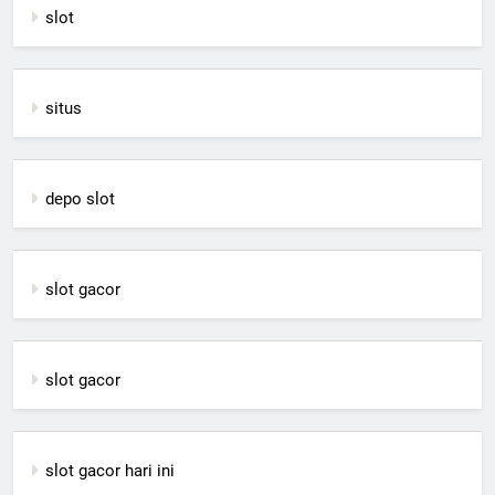
slot
situs
depo slot
slot gacor
slot gacor
slot gacor hari ini