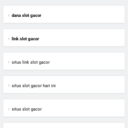
dana slot gacor
link slot gacor
situs link slot gacor
situs slot gacor hari ini
situs slot gacor