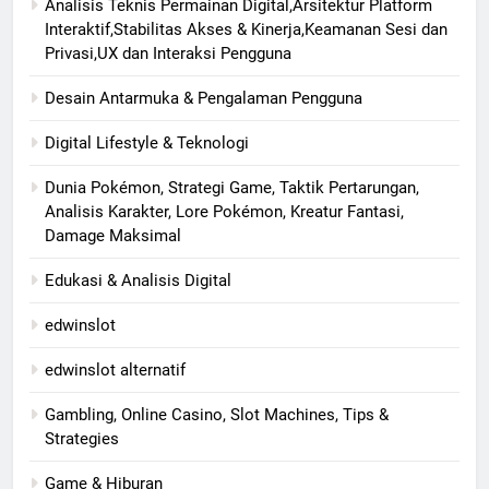
Analisis Teknis Permainan Digital,Arsitektur Platform
Interaktif,Stabilitas Akses & Kinerja,Keamanan Sesi dan
Privasi,UX dan Interaksi Pengguna
Desain Antarmuka & Pengalaman Pengguna
Digital Lifestyle & Teknologi
Dunia Pokémon, Strategi Game, Taktik Pertarungan,
Analisis Karakter, Lore Pokémon, Kreatur Fantasi,
Damage Maksimal
Edukasi & Analisis Digital
edwinslot
edwinslot alternatif
Gambling, Online Casino, Slot Machines, Tips &
Strategies
Game & Hiburan