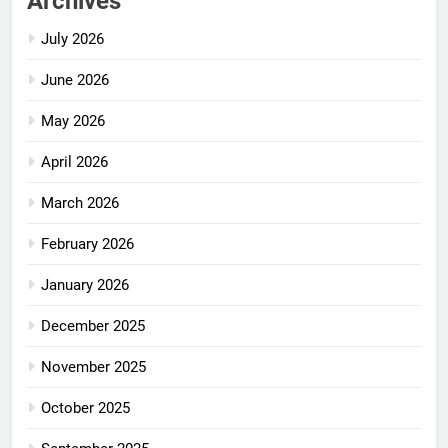
Archives
July 2026
June 2026
May 2026
April 2026
March 2026
February 2026
January 2026
December 2025
November 2025
October 2025