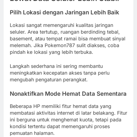
Pilih Lokasi dengan Jaringan Lebih Baik
Lokasi sangat memengaruhi kualitas jaringan
seluler. Area tertutup, ruangan berdinding tebal,
basement, atau tempat ramai bisa membuat sinyal
melemah. Jika Pokemon787 sulit diakses, coba
pindah ke lokasi yang lebih terbuka.
Langkah sederhana ini sering membantu
meningkatkan kecepatan akses tanpa perlu
mengubah pengaturan perangkat.
Nonaktifkan Mode Hemat Data Sementara
Beberapa HP memiliki fitur hemat data yang
membatasi aktivitas internet di latar belakang. Fitur
ini berguna untuk menghemat kuota, tetapi pada
kondisi tertentu dapat memengaruhi proses
pemuatan halaman.