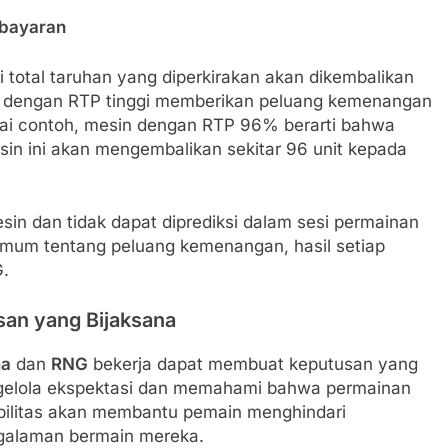
mbayaran
 total taruhan yang diperkirakan akan dikembalikan
n dengan RTP tinggi memberikan peluang kemenangan
gai contoh, mesin dengan RTP 96% berarti bahwa
esin ini akan mengembalikan sekitar 96 unit kepada
in dan tidak dapat diprediksi dalam sesi permainan
mum tentang peluang kemenangan, hasil setiap
G.
an yang Bijaksana
ma
dan
RNG
bekerja dapat membuat keputusan yang
engelola ekspektasi dan memahami bahwa permainan
bilitas akan membantu pemain menghindari
galaman bermain mereka.