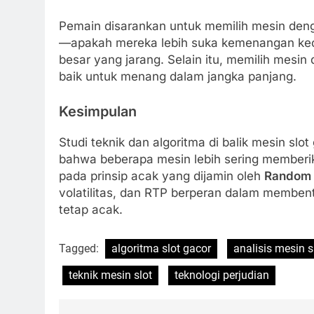
Pemain disarankan untuk memilih mesin de
—apakah mereka lebih suka kemenangan kecil
besar yang jarang. Selain itu, memilih mesi
baik untuk menang dalam jangka panjang.
Kesimpulan
Studi teknik dan algoritma di balik mesin s
bahwa beberapa mesin lebih sering memberi
pada prinsip acak yang dijamin oleh
Random 
volatilitas, dan RTP berperan dalam membent
tetap acak.
Tagged:
algoritma slot gacor
analisis mesin s
teknik mesin slot
teknologi perjudian