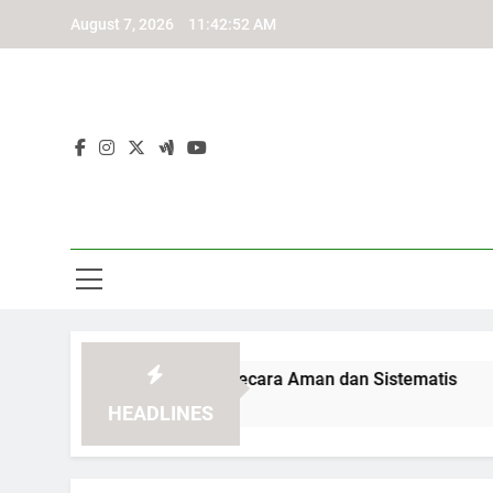
Skip
August 7, 2026
11:42:53 AM
to
content
Mak
Temukan T
TIARA4D Login secara Aman dan Sistematis
Cara Logi
1 Month Ago
HEADLINES