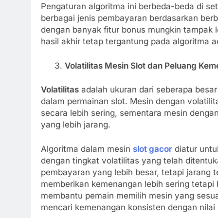
Pengaturan algoritma ini berbeda-beda di se
berbagai jenis pembayaran berdasarkan berba
dengan banyak fitur bonus mungkin tampak l
hasil akhir tetap tergantung pada algoritma 
Volatilitas Mesin Slot dan Peluang Ke
Volatilitas
adalah ukuran dari seberapa besa
dalam permainan slot. Mesin dengan volatil
secara lebih sering, sementara mesin dengan
yang lebih jarang.
Algoritma dalam mesin
slot gacor
diatur unt
dengan tingkat volatilitas yang telah ditent
pembayaran yang lebih besar, tetapi jarang t
memberikan kemenangan lebih sering tetapi le
membantu pemain memilih mesin yang sesua
mencari kemenangan konsisten dengan nilai 