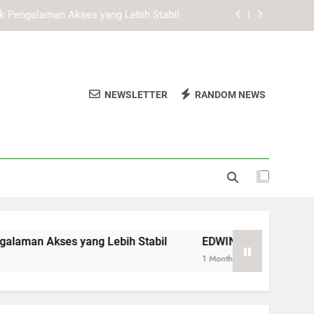
k Pengalaman Akses yang Lebih Stabil
gnya Memilih Jalur Akses yang Tepat
if agar Akses Tetap Aman dan Efisien
NEWSLETTER
RANDOM NEWS
4D Login secara Aman dan Sistematis
k Pengalaman Akses yang Lebih Stabil
gnya Memilih Jalur Akses yang Tepat
if agar Akses Tetap Aman dan Efisien
s yang Lebih Stabil
EDWINSLOT Login Resmi dan Pentin
1 Month Ago