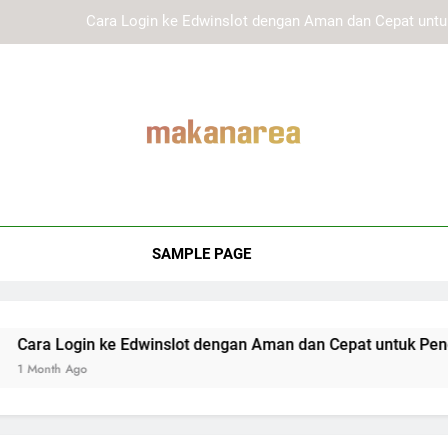
Cara Login ke Edwinslot dengan Aman dan Cepat untu
EDWINSLOT Login Resmi dan Pentin
Panduan Login Edwinslot Lewat Smartphone untuk Pengguna Akt
Cara Mengatasi Kendala saat Membuka TIARA
an Area
Cara Login ke Edwinslot dengan Aman dan Cepat untu
empat Makan Terbaik Dan Review Kuliner Dari Makan Area.
EDWINSLOT Login Resmi dan Pentin
SAMPLE PAGE
Panduan Login Edwinslot Lewat Smartphone untuk Pengguna Akt
n ke Edwinslot dengan Aman dan Cepat untuk Pengalaman Akse