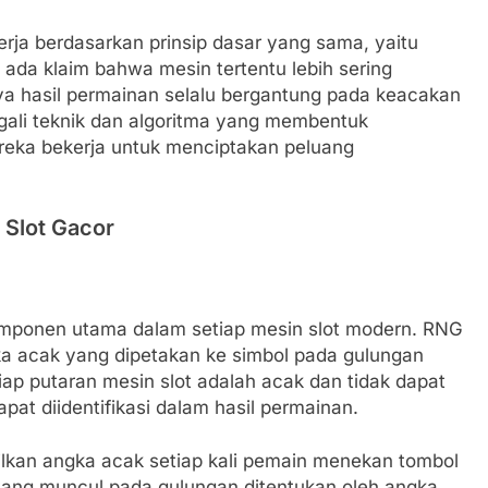
rja berdasarkan prinsip dasar yang sama, yaitu
 ada klaim bahwa mesin tertentu lebih sering
 hasil permainan selalu bergantung pada keacakan
ggali teknik dan algoritma yang membentuk
eka bekerja untuk menciptakan peluang
 Slot Gacor
mponen utama dalam setiap mesin slot modern. RNG
a acak yang dipetakan ke simbol pada gulungan
iap putaran mesin slot adalah acak dan tidak dapat
apat diidentifikasi dalam hasil permainan.
lkan angka acak setiap kali pemain menekan tombol
yang muncul pada gulungan ditentukan oleh angka