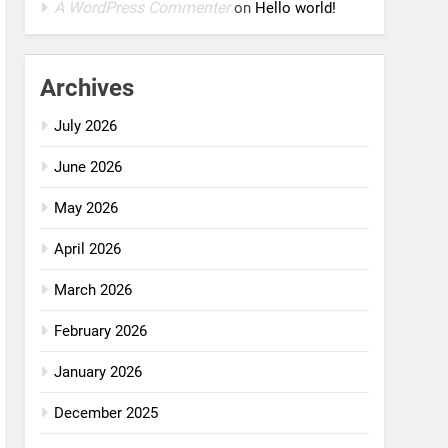
A WordPress Commenter
on
Hello world!
Archives
July 2026
June 2026
May 2026
April 2026
March 2026
February 2026
January 2026
December 2025