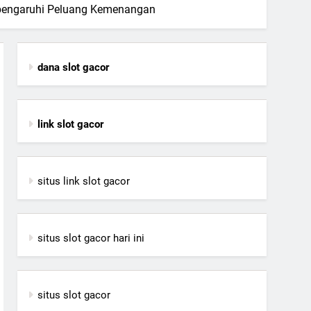
empengaruhi Peluang Kemenangan
dana slot gacor
link slot gacor
situs link slot gacor
situs slot gacor hari ini
situs slot gacor