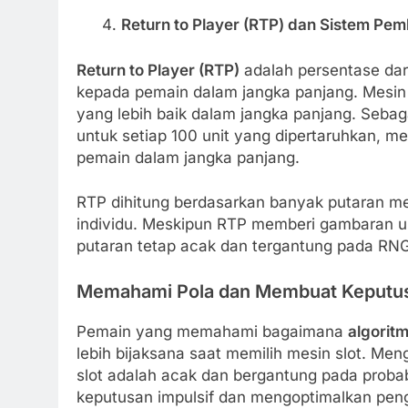
Return to Player (RTP) dan Sistem Pe
Return to Player (RTP)
adalah persentase dari
kepada pemain dalam jangka panjang. Mesi
yang lebih baik dalam jangka panjang. Seba
untuk setiap 100 unit yang dipertaruhkan, m
pemain dalam jangka panjang.
RTP dihitung berdasarkan banyak putaran mes
individu. Meskipun RTP memberi gambaran u
putaran tetap acak dan tergantung pada RN
Memahami Pola dan Membuat Keputus
Pemain yang memahami bagaimana
algorit
lebih bijaksana saat memilih mesin slot. M
slot adalah acak dan bergantung pada proba
keputusan impulsif dan mengoptimalkan pen