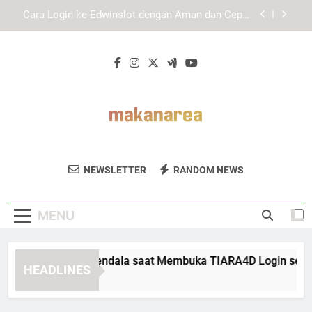
Skip
EDWINSLOT Login Resmi dan Pentingnya Memilih
to
Jalur Akses yang Tepat
content
Panduan Login Edwinslot Lewat Smartphone
untuk Pengguna Aktif agar Akses Tetap Aman dan
Efisien
Cara Mengatasi Kendala saat Membuka TIARA4D
Login secara Aman dan Sistematis
Cara Login ke Edwinslot dengan Aman dan Cepat
untuk Pengalaman Akses yang Lebih Stabil
EDWINSLOT Login Resmi dan Pentingnya Memilih
Jalur Akses yang Tepat
Makan Area
Temukan Tempat Makan Terbaik Dan
Panduan Login Edwinslot Lewat Smartphone
NEWSLETTER
RANDOM NEWS
untuk Pengguna Aktif agar Akses Tetap Aman dan
Review Kuliner Dari Makan Area.
Efisien
MENU
ra Mengatasi Kendala saat Membuka TIARA4D Login secara A
HEADLINES
eeks Ago