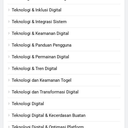
Teknologi & Inklusi Digital
Teknologi & Integrasi Sistem
Teknologi & Keamanan Digital
Teknologi & Panduan Pengguna
Teknologi & Permainan Digital
Teknologi & Tren Digital
Teknologi dan Keamanan Togel
Teknologi dan Transformasi Digital
Teknologi Digital
Teknologi Digital & Kecerdasan Buatan
Teknologi Digital & Optimasi Platform