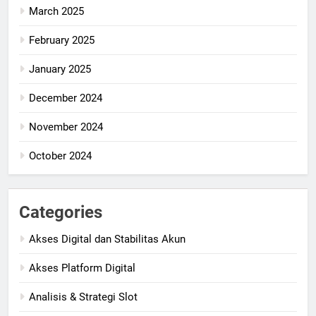
March 2025
February 2025
January 2025
December 2024
November 2024
October 2024
Categories
Akses Digital dan Stabilitas Akun
Akses Platform Digital
Analisis & Strategi Slot