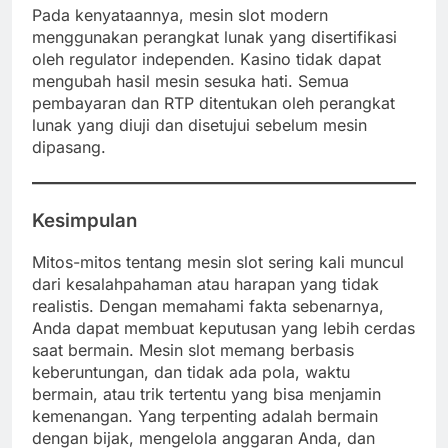
Pada kenyataannya, mesin slot modern
menggunakan perangkat lunak yang disertifikasi
oleh regulator independen. Kasino tidak dapat
mengubah hasil mesin sesuka hati. Semua
pembayaran dan RTP ditentukan oleh perangkat
lunak yang diuji dan disetujui sebelum mesin
dipasang.
Kesimpulan
Mitos-mitos tentang mesin slot sering kali muncul
dari kesalahpahaman atau harapan yang tidak
realistis. Dengan memahami fakta sebenarnya,
Anda dapat membuat keputusan yang lebih cerdas
saat bermain. Mesin slot memang berbasis
keberuntungan, dan tidak ada pola, waktu
bermain, atau trik tertentu yang bisa menjamin
kemenangan. Yang terpenting adalah bermain
dengan bijak, mengelola anggaran Anda, dan