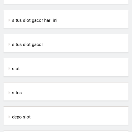
situs slot gacor hari ini
situs slot gacor
slot
situs
depo slot