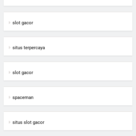
slot gacor
situs terpercaya
slot gacor
spaceman
situs slot gacor