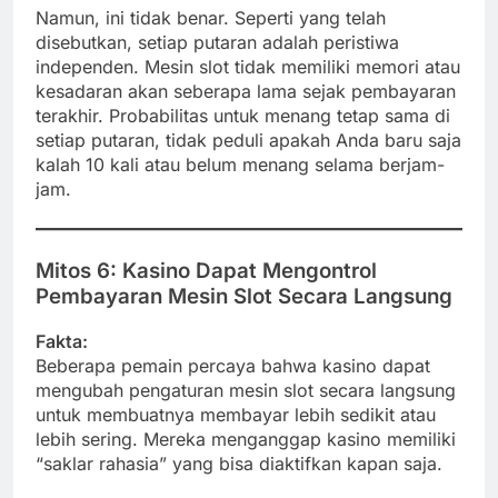
Namun, ini tidak benar. Seperti yang telah
disebutkan, setiap putaran adalah peristiwa
independen. Mesin slot tidak memiliki memori atau
kesadaran akan seberapa lama sejak pembayaran
terakhir. Probabilitas untuk menang tetap sama di
setiap putaran, tidak peduli apakah Anda baru saja
kalah 10 kali atau belum menang selama berjam-
jam.
Mitos 6: Kasino Dapat Mengontrol
Pembayaran Mesin Slot Secara Langsung
Fakta:
Beberapa pemain percaya bahwa kasino dapat
mengubah pengaturan mesin slot secara langsung
untuk membuatnya membayar lebih sedikit atau
lebih sering. Mereka menganggap kasino memiliki
“saklar rahasia” yang bisa diaktifkan kapan saja.