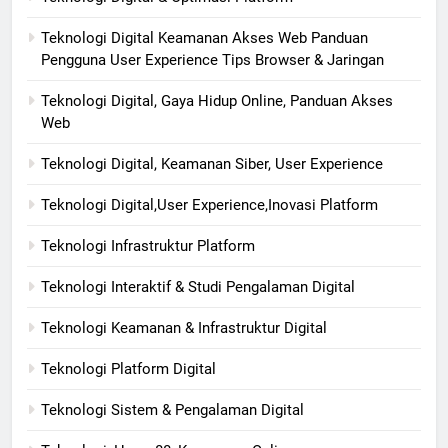
Teknologi Digital Keamanan Akses Web Panduan
Pengguna User Experience Tips Browser & Jaringan
Teknologi Digital, Gaya Hidup Online, Panduan Akses
Web
Teknologi Digital, Keamanan Siber, User Experience
Teknologi Digital,User Experience,Inovasi Platform
Teknologi Infrastruktur Platform
Teknologi Interaktif & Studi Pengalaman Digital
Teknologi Keamanan & Infrastruktur Digital
Teknologi Platform Digital
Teknologi Sistem & Pengalaman Digital