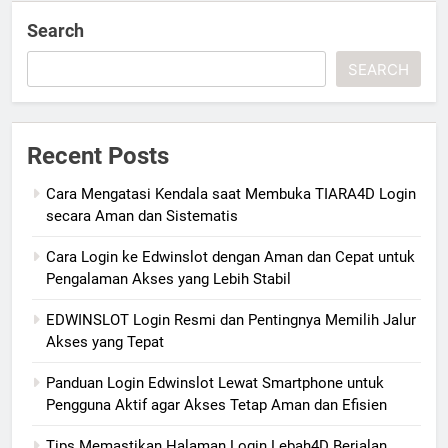
Search
SEARCH
Recent Posts
Cara Mengatasi Kendala saat Membuka TIARA4D Login
secara Aman dan Sistematis
Cara Login ke Edwinslot dengan Aman dan Cepat untuk
Pengalaman Akses yang Lebih Stabil
EDWINSLOT Login Resmi dan Pentingnya Memilih Jalur
Akses yang Tepat
Panduan Login Edwinslot Lewat Smartphone untuk
Pengguna Aktif agar Akses Tetap Aman dan Efisien
Tips Memastikan Halaman Login Lebah4D Berjalan