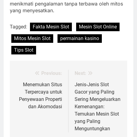
menikmati pengalaman tanpa terbawa oleh mitos
yang menyesatkan.
Tagged:
Fakta Mesin Slot
Mesin Slot Online
Mitos Mesin Slot
permainan kasino
Tips Slot
Previous:
Next:
Post
navigation
Menemukan Situs
Jenis-Jenis Slot
Terpercaya untuk
Gacor yang Paling
Penyewaan Properti
Sering Mengeluarkan
dan Akomodasi
Kemenangan:
Temukan Mesin Slot
yang Paling
Menguntungkan