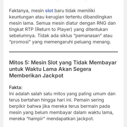
Faktanya, mesin
slot
baru tidak memiliki
keuntungan atau kerugian tertentu dibandingkan
mesin lama. Semua mesin diatur dengan RNG dan
tingkat RTP (Return to Player) yang ditentukan
sebelumnya. Tidak ada siklus “pemanasan” atau
“promosi” yang memengaruhi peluang menang.
Mitos 5: Mesin Slot yang Tidak Membayar
untuk Waktu Lama Akan Segera
Memberikan Jackpot
Fakta:
Ini adalah salah satu mitos yang paling umum dan
terus bertahan hingga hari ini. Pemain sering
berpikir bahwa jika mereka terus bermain pada
mesin yang belum membayar dalam waktu lama,
mereka “hampir” mendapatkan jackpot.