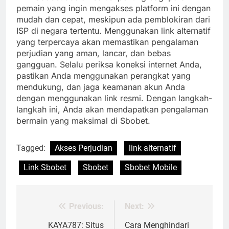
pemain yang ingin mengakses platform ini dengan
mudah dan cepat, meskipun ada pemblokiran dari
ISP di negara tertentu. Menggunakan link alternatif
yang terpercaya akan memastikan pengalaman
perjudian yang aman, lancar, dan bebas
gangguan. Selalu periksa koneksi internet Anda,
pastikan Anda menggunakan perangkat yang
mendukung, dan jaga keamanan akun Anda
dengan menggunakan link resmi. Dengan langkah-
langkah ini, Anda akan mendapatkan pengalaman
bermain yang maksimal di Sbobet.
Tagged:
Akses Perjudian
link alternatif
Link Sbobet
Sbobet
Sbobet Mobile
Previous:
Next:
Post
navigation
KAYA787: Situs
Cara Menghindari