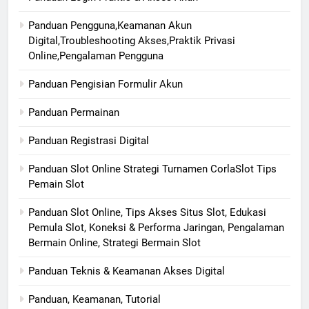
Panduan Pengguna,Keamanan Akun
Digital,Troubleshooting Akses,Praktik Privasi
Online,Pengalaman Pengguna
Panduan Pengisian Formulir Akun
Panduan Permainan
Panduan Registrasi Digital
Panduan Slot Online Strategi Turnamen CorlaSlot Tips
Pemain Slot
Panduan Slot Online, Tips Akses Situs Slot, Edukasi
Pemula Slot, Koneksi & Performa Jaringan, Pengalaman
Bermain Online, Strategi Bermain Slot
Panduan Teknis & Keamanan Akses Digital
Panduan, Keamanan, Tutorial