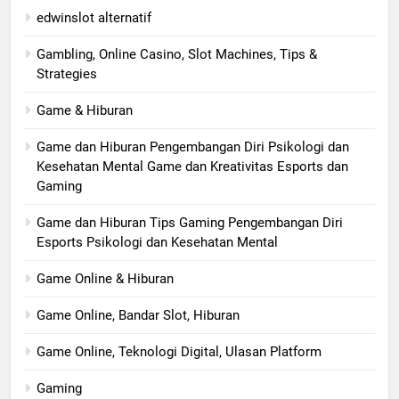
edwinslot alternatif
Gambling, Online Casino, Slot Machines, Tips &
Strategies
Game & Hiburan
Game dan Hiburan Pengembangan Diri Psikologi dan
Kesehatan Mental Game dan Kreativitas Esports dan
Gaming
Game dan Hiburan Tips Gaming Pengembangan Diri
Esports Psikologi dan Kesehatan Mental
Game Online & Hiburan
Game Online, Bandar Slot, Hiburan
Game Online, Teknologi Digital, Ulasan Platform
Gaming