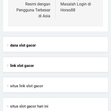
Resmi dengan
Masalah Login di
Pengguna Terbesar
Horas88
di Asia
dana slot gacor
link slot gacor
situs link slot gacor
situs slot gacor hari ini