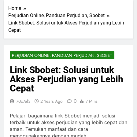
Home
Perjudian Online, Panduan Perjudian, Sbobet
Link Sbobet: Solusi untuk Akses Perjudian yang Lebih
Cepat
PERJUDIAN ONLINE, PANDUAN PERJUDIAN, SBOBET
Link Sbobet: Solusi untuk
Akses Perjudian yang Lebih
Cepat
0
70c7ef3
2 Years Ago
7 Mins
Pelajari bagaimana link Sbobet menjadi solusi
terbaik untuk akses perjudian yang lebih cepat dan
aman. Temukan manfaat dan cara
menggunakannya dengan mudah.