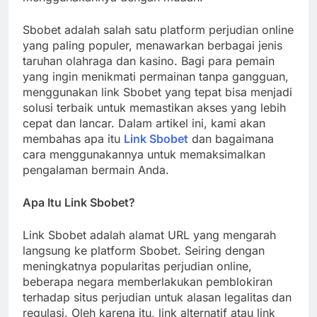
Sbobet adalah salah satu platform perjudian online
yang paling populer, menawarkan berbagai jenis
taruhan olahraga dan kasino. Bagi para pemain
yang ingin menikmati permainan tanpa gangguan,
menggunakan link Sbobet yang tepat bisa menjadi
solusi terbaik untuk memastikan akses yang lebih
cepat dan lancar. Dalam artikel ini, kami akan
membahas apa itu
Link Sbobet
dan bagaimana
cara menggunakannya untuk memaksimalkan
pengalaman bermain Anda.
Apa Itu Link Sbobet?
Link Sbobet adalah alamat URL yang mengarah
langsung ke platform Sbobet. Seiring dengan
meningkatnya popularitas perjudian online,
beberapa negara memberlakukan pemblokiran
terhadap situs perjudian untuk alasan legalitas dan
regulasi. Oleh karena itu, link alternatif atau link