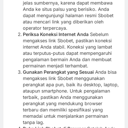
jelas sumbernya, karena dapat membawa
Anda ke situs palsu yang berisiko. Anda
dapat mengunjungi halaman resmi Sbobet
atau mencari link yang diberikan oleh
operator terpercaya.
Periksa Koneksi Internet Anda
Sebelum
mengakses link Sbobet, pastikan koneksi
internet Anda stabil. Koneksi yang lambat
atau terputus-putus dapat mempengaruhi
pengalaman bermain Anda dan membuat
permainan menjadi terhambat.
Gunakan Perangkat yang Sesuai
Anda bisa
mengakses link Sbobet menggunakan
perangkat apa pun, baik itu desktop, laptop,
ataupun smartphone. Untuk pengalaman
terbaik, pastikan Anda menggunakan
perangkat yang mendukung browser
terbaru dan memiliki spesifikasi yang
memadai untuk menjalankan permainan
tanpa lag.