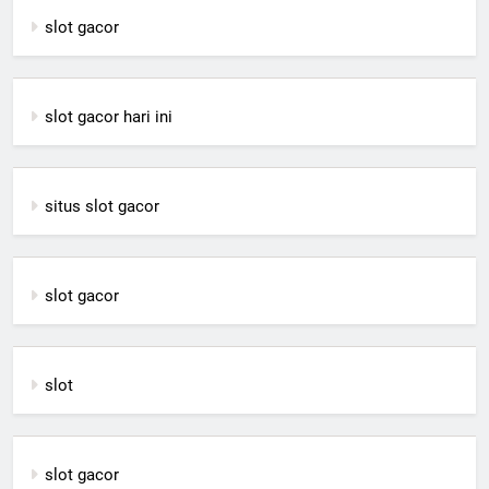
slot gacor
slot gacor hari ini
situs slot gacor
slot gacor
slot
slot gacor