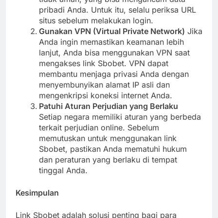
pribadi Anda. Untuk itu, selalu periksa URL
situs sebelum melakukan login.
Gunakan VPN (Virtual Private Network)
Jika
Anda ingin memastikan keamanan lebih
lanjut, Anda bisa menggunakan VPN saat
mengakses link Sbobet. VPN dapat
membantu menjaga privasi Anda dengan
menyembunyikan alamat IP asli dan
mengenkripsi koneksi internet Anda.
Patuhi Aturan Perjudian yang Berlaku
Setiap negara memiliki aturan yang berbeda
terkait perjudian online. Sebelum
memutuskan untuk menggunakan link
Sbobet, pastikan Anda mematuhi hukum
dan peraturan yang berlaku di tempat
tinggal Anda.
Kesimpulan
Link Sbobet adalah solusi penting bagi para