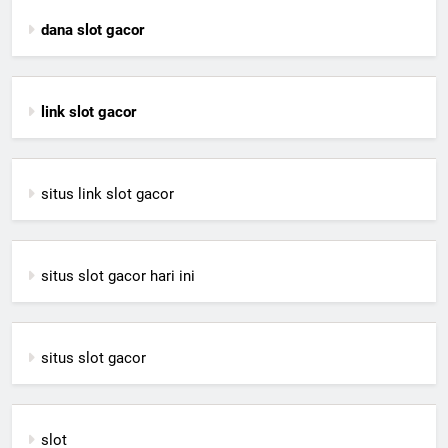
dana slot gacor
link slot gacor
situs link slot gacor
situs slot gacor hari ini
situs slot gacor
slot