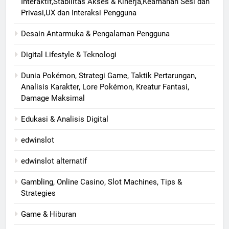
Interaktif,Stabilitas Akses & Kinerja,Keamanan Sesi dan
Privasi,UX dan Interaksi Pengguna
Desain Antarmuka & Pengalaman Pengguna
Digital Lifestyle & Teknologi
Dunia Pokémon, Strategi Game, Taktik Pertarungan,
Analisis Karakter, Lore Pokémon, Kreatur Fantasi,
Damage Maksimal
Edukasi & Analisis Digital
edwinslot
edwinslot alternatif
Gambling, Online Casino, Slot Machines, Tips &
Strategies
Game & Hiburan