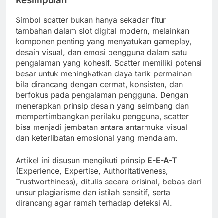
Kesimpulan
Simbol scatter bukan hanya sekadar fitur
tambahan dalam slot digital modern, melainkan
komponen penting yang menyatukan gameplay,
desain visual, dan emosi pengguna dalam satu
pengalaman yang kohesif. Scatter memiliki potensi
besar untuk meningkatkan daya tarik permainan
bila dirancang dengan cermat, konsisten, dan
berfokus pada pengalaman pengguna. Dengan
menerapkan prinsip desain yang seimbang dan
mempertimbangkan perilaku pengguna, scatter
bisa menjadi jembatan antara antarmuka visual
dan keterlibatan emosional yang mendalam.
Artikel ini disusun mengikuti prinsip
E-E-A-T
(Experience, Expertise, Authoritativeness,
Trustworthiness), ditulis secara orisinal, bebas dari
unsur plagiarisme dan istilah sensitif, serta
dirancang agar ramah terhadap deteksi AI.