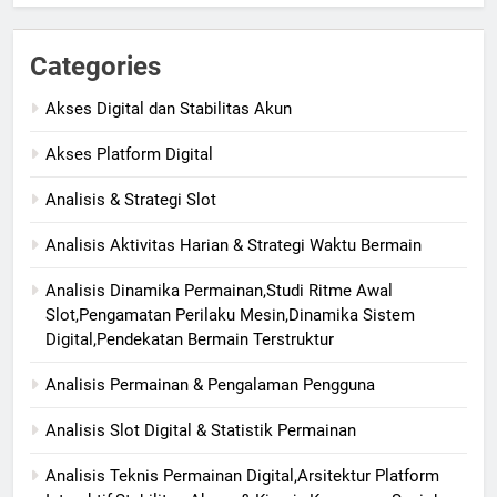
Categories
Akses Digital dan Stabilitas Akun
Akses Platform Digital
Analisis & Strategi Slot
Analisis Aktivitas Harian & Strategi Waktu Bermain
Analisis Dinamika Permainan,Studi Ritme Awal
Slot,Pengamatan Perilaku Mesin,Dinamika Sistem
Digital,Pendekatan Bermain Terstruktur
Analisis Permainan & Pengalaman Pengguna
Analisis Slot Digital & Statistik Permainan
Analisis Teknis Permainan Digital,Arsitektur Platform