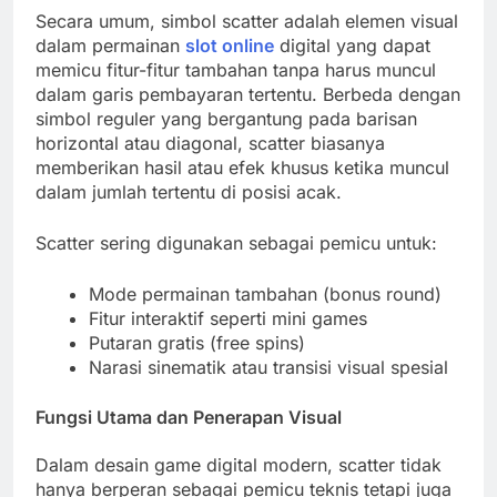
Secara umum, simbol scatter adalah elemen visual
dalam permainan
slot online
digital yang dapat
memicu fitur-fitur tambahan tanpa harus muncul
dalam garis pembayaran tertentu. Berbeda dengan
simbol reguler yang bergantung pada barisan
horizontal atau diagonal, scatter biasanya
memberikan hasil atau efek khusus ketika muncul
dalam jumlah tertentu di posisi acak.
Scatter sering digunakan sebagai pemicu untuk:
Mode permainan tambahan (bonus round)
Fitur interaktif seperti mini games
Putaran gratis (free spins)
Narasi sinematik atau transisi visual spesial
Fungsi Utama dan Penerapan Visual
Dalam desain game digital modern, scatter tidak
hanya berperan sebagai pemicu teknis tetapi juga