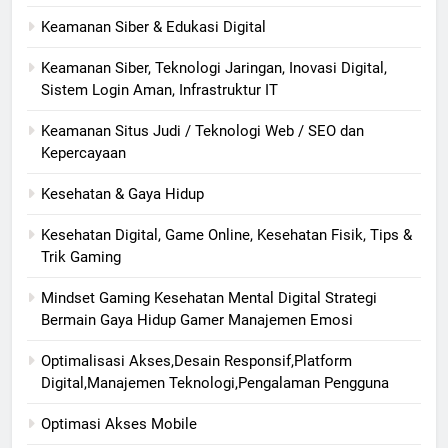
Keamanan Siber & Edukasi Digital
Keamanan Siber, Teknologi Jaringan, Inovasi Digital,
Sistem Login Aman, Infrastruktur IT
Keamanan Situs Judi / Teknologi Web / SEO dan
Kepercayaan
Kesehatan & Gaya Hidup
Kesehatan Digital, Game Online, Kesehatan Fisik, Tips &
Trik Gaming
Mindset Gaming Kesehatan Mental Digital Strategi
Bermain Gaya Hidup Gamer Manajemen Emosi
Optimalisasi Akses,Desain Responsif,Platform
Digital,Manajemen Teknologi,Pengalaman Pengguna
Optimasi Akses Mobile