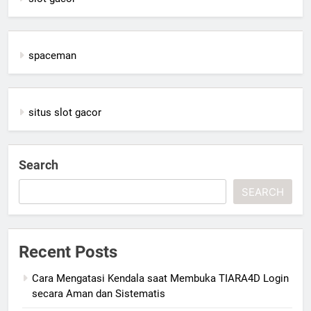
spaceman
situs slot gacor
Search
SEARCH
Recent Posts
Cara Mengatasi Kendala saat Membuka TIARA4D Login
secara Aman dan Sistematis