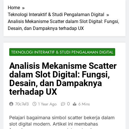
Home
Teknologi Interaktif & Studi Pengalaman Digital
Analisis Mekanisme Scatter dalam Slot Digital: Fungsi,
Desain, dan Dampaknya terhadap UX
TEKNOLOGI INTERAKTIF & STUDI PENGALAMAN DIGITAL
Analisis Mekanisme Scatter
dalam Slot Digital: Fungsi,
Desain, dan Dampaknya
terhadap UX
0
70c7ef3
1 Year Ago
6 Mins
Pelajari bagaimana simbol scatter bekerja dalam
slot digital modern. Artikel ini membahas