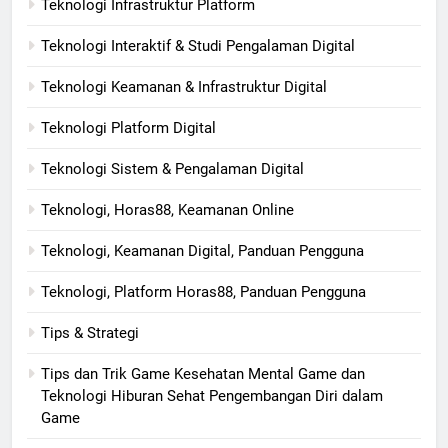
Teknologi Infrastruktur Platform
Teknologi Interaktif & Studi Pengalaman Digital
Teknologi Keamanan & Infrastruktur Digital
Teknologi Platform Digital
Teknologi Sistem & Pengalaman Digital
Teknologi, Horas88, Keamanan Online
Teknologi, Keamanan Digital, Panduan Pengguna
Teknologi, Platform Horas88, Panduan Pengguna
Tips & Strategi
Tips dan Trik Game Kesehatan Mental Game dan
Teknologi Hiburan Sehat Pengembangan Diri dalam
Game