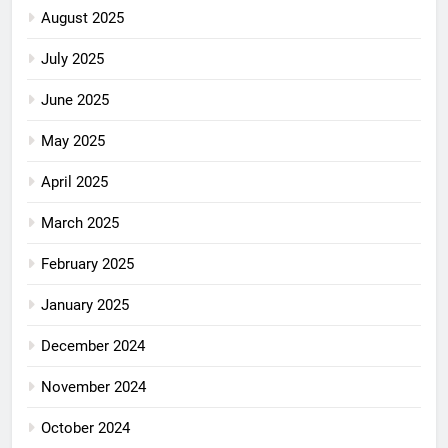
August 2025
July 2025
June 2025
May 2025
April 2025
March 2025
February 2025
January 2025
December 2024
November 2024
October 2024