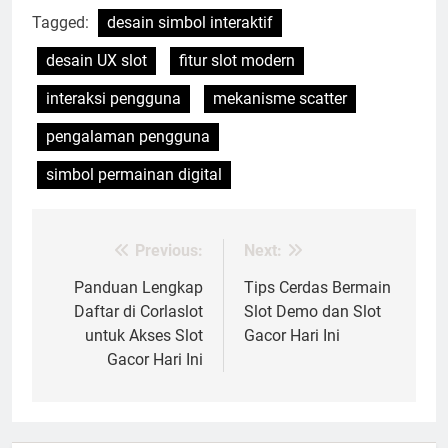
Tagged:
desain simbol interaktif
desain UX slot
fitur slot modern
interaksi pengguna
mekanisme scatter
pengalaman pengguna
simbol permainan digital
Previous:
Next:
Post
navigation
Panduan Lengkap
Tips Cerdas Bermain
Daftar di Corlaslot
Slot Demo dan Slot
untuk Akses Slot
Gacor Hari Ini
Gacor Hari Ini