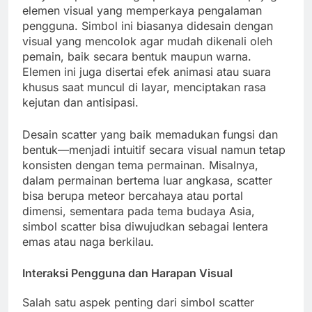
elemen visual yang memperkaya pengalaman
pengguna. Simbol ini biasanya didesain dengan
visual yang mencolok agar mudah dikenali oleh
pemain, baik secara bentuk maupun warna.
Elemen ini juga disertai efek animasi atau suara
khusus saat muncul di layar, menciptakan rasa
kejutan dan antisipasi.
Desain scatter yang baik memadukan fungsi dan
bentuk—menjadi intuitif secara visual namun tetap
konsisten dengan tema permainan. Misalnya,
dalam permainan bertema luar angkasa, scatter
bisa berupa meteor bercahaya atau portal
dimensi, sementara pada tema budaya Asia,
simbol scatter bisa diwujudkan sebagai lentera
emas atau naga berkilau.
Interaksi Pengguna dan Harapan Visual
Salah satu aspek penting dari simbol scatter