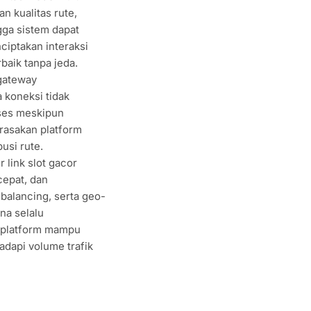
 kualitas rute,
gga sistem dapat
ciptakan interaksi
rbaik tanpa jeda.
gateway
a koneksi tidak
kses meskipun
asakan platform
busi rute.
 link slot gacor
cepat, dan
d balancing, serta geo-
na selalu
i platform mampu
dapi volume trafik