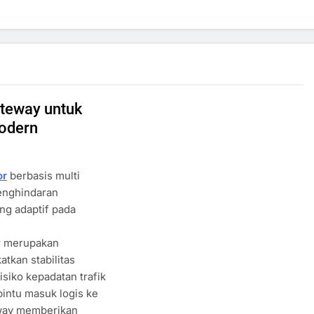
ateway untuk
Modern
or
berbasis multi
penghindaran
ing adaptif pada
or merupakan
tkan stabilitas
siko kepadatan trafik
pintu masuk logis ke
eway memberikan