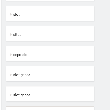
slot
situs
depo slot
slot gacor
slot gacor