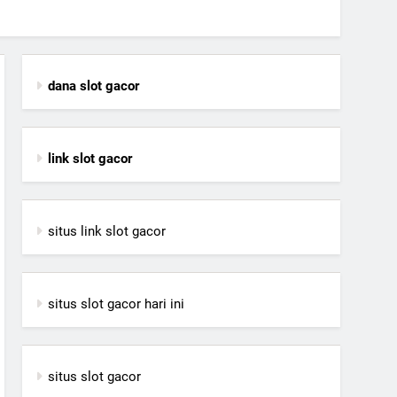
dana slot gacor
link slot gacor
situs link slot gacor
situs slot gacor hari ini
situs slot gacor