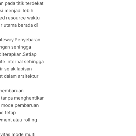
pada titik terdekat
i menjadi lebih
ded resource waktu
ur utama berada di
gateway.Penyebaran
angan sehingga
diterapkan.Setiap
e internal sehingga
ir sejak lapisan
st dalam arsitektur
n pembaruan
n tanpa menghentikan
am mode pembaruan
me tetap
yment atau rolling
vitas mode multi