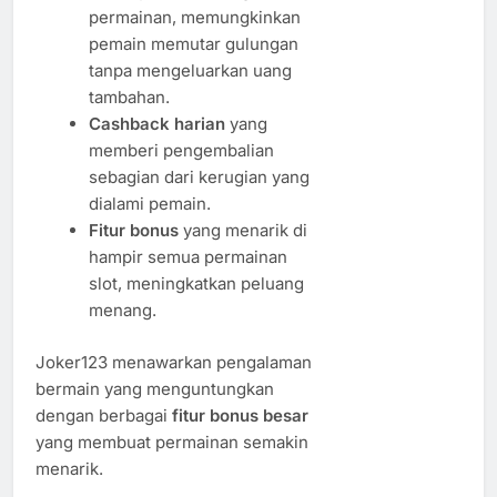
permainan, memungkinkan
pemain memutar gulungan
tanpa mengeluarkan uang
tambahan.
Cashback harian
yang
memberi pengembalian
sebagian dari kerugian yang
dialami pemain.
Fitur bonus
yang menarik di
hampir semua permainan
slot, meningkatkan peluang
menang.
Joker123 menawarkan pengalaman
bermain yang menguntungkan
dengan berbagai
fitur bonus besar
yang membuat permainan semakin
menarik.