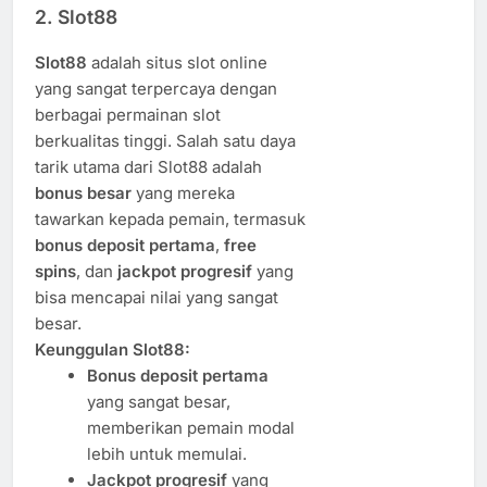
2.
Slot88
Slot88
adalah situs slot online
yang sangat terpercaya dengan
berbagai permainan slot
berkualitas tinggi. Salah satu daya
tarik utama dari Slot88 adalah
bonus besar
yang mereka
tawarkan kepada pemain, termasuk
bonus deposit pertama
,
free
spins
, dan
jackpot progresif
yang
bisa mencapai nilai yang sangat
besar.
Keunggulan Slot88:
Bonus deposit pertama
yang sangat besar,
memberikan pemain modal
lebih untuk memulai.
Jackpot progresif
yang