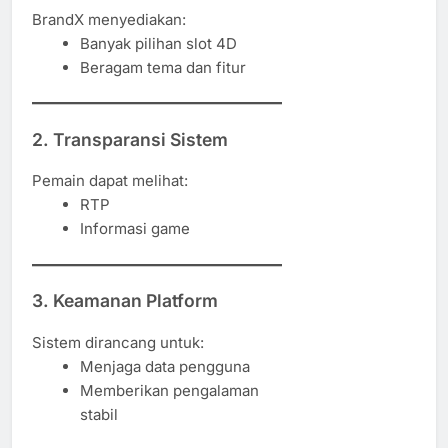
BrandX menyediakan:
Banyak pilihan slot 4D
Beragam tema dan fitur
2. Transparansi Sistem
Pemain dapat melihat:
RTP
Informasi game
3. Keamanan Platform
Sistem dirancang untuk:
Menjaga data pengguna
Memberikan pengalaman
stabil