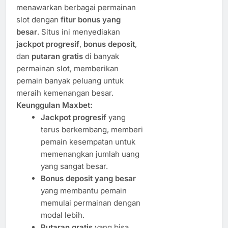
menawarkan berbagai permainan
slot dengan
fitur bonus yang
besar
. Situs ini menyediakan
jackpot progresif
,
bonus deposit
,
dan
putaran gratis
di banyak
permainan slot, memberikan
pemain banyak peluang untuk
meraih kemenangan besar.
Keunggulan Maxbet:
Jackpot progresif
yang
terus berkembang, memberi
pemain kesempatan untuk
memenangkan jumlah uang
yang sangat besar.
Bonus deposit yang besar
yang membantu pemain
memulai permainan dengan
modal lebih.
Putaran gratis
yang bisa