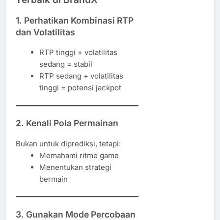
1. Perhatikan Kombinasi RTP
dan Volatilitas
RTP tinggi + volatilitas
sedang = stabil
RTP sedang + volatilitas
tinggi = potensi jackpot
2. Kenali Pola Permainan
Bukan untuk diprediksi, tetapi:
Memahami ritme game
Menentukan strategi
bermain
3. Gunakan Mode Percobaan