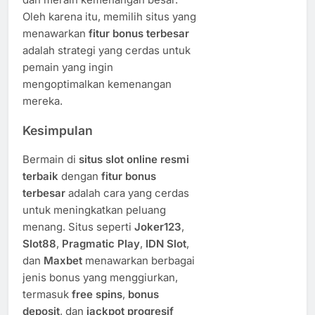
Oleh karena itu, memilih situs yang
menawarkan
fitur bonus terbesar
adalah strategi yang cerdas untuk
pemain yang ingin
mengoptimalkan kemenangan
mereka.
Kesimpulan
Bermain di
situs slot online resmi
terbaik
dengan
fitur bonus
terbesar
adalah cara yang cerdas
untuk meningkatkan peluang
menang. Situs seperti
Joker123
,
Slot88
,
Pragmatic Play
,
IDN Slot
,
dan
Maxbet
menawarkan berbagai
jenis bonus yang menggiurkan,
termasuk
free spins
,
bonus
deposit
, dan
jackpot progresif