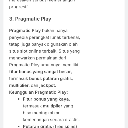
progresif.
3.
Pragmatic Play
Pragmatic Play
bukan hanya
penyedia perangkat lunak terkenal,
tetapi juga banyak digunakan oleh
situs slot online terbaik. Situs yang
menawarkan permainan dari
Pragmatic Play umumnya memiliki
fitur bonus yang sangat besar
,
termasuk
bonus putaran gratis
,
multiplier
, dan
jackpot
.
Keunggulan Pragmatic Play:
Fitur bonus yang kaya
,
termasuk
multiplier
yang
bisa meningkatkan
kemenangan secara drastis.
Putaran gratis (free spins)