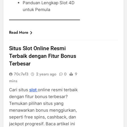
Panduan Lengkap Slot 4D
untuk Pemula
Read More
Situs Slot Online Resmi
Terbaik dengan Fitur Bonus
Terbesar
70c7ef3
2 years ago
0
9
mins
Cari situs
slot
online resmi terbaik
dengan fitur bonus terbesar?
Temukan pilihan situs yang
menawarkan bonus menggiurkan,
seperti free spins, cashback, dan
jackpot progresif. Baca artikel ini