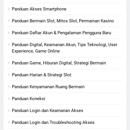
Panduan Akses Smartphone
Panduan Bermain Slot, Mitos Slot, Permainan Kasino
Panduan Daftar Akun & Pengalaman Pengguna Baru
Panduan Digital, Keamanan Akun, Tips Teknologi, User
Experience, Game Online
Panduan Game, Hiburan Digital, Strategi Bermain
Panduan Harian & Strategi Slot
Panduan Kenyamanan Ruang Bermain
Panduan Koneksi
Panduan Login dan Keamanan Akses
Panduan Login dan Troubleshooting Akses