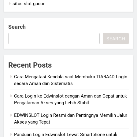
situs slot gacor
Search
SEARCH
Recent Posts
Cara Mengatasi Kendala saat Membuka TIARA4D Login
secara Aman dan Sistematis
Cara Login ke Edwinslot dengan Aman dan Cepat untuk
Pengalaman Akses yang Lebih Stabil
EDWINSLOT Login Resmi dan Pentingnya Memilih Jalur
Akses yang Tepat
Panduan Login Edwinslot Lewat Smartphone untuk