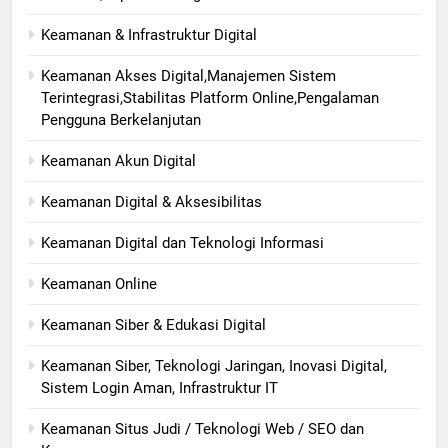
Keamanan & Infrastruktur Digital
Keamanan Akses Digital,Manajemen Sistem
Terintegrasi,Stabilitas Platform Online,Pengalaman
Pengguna Berkelanjutan
Keamanan Akun Digital
Keamanan Digital & Aksesibilitas
Keamanan Digital dan Teknologi Informasi
Keamanan Online
Keamanan Siber & Edukasi Digital
Keamanan Siber, Teknologi Jaringan, Inovasi Digital,
Sistem Login Aman, Infrastruktur IT
Keamanan Situs Judi / Teknologi Web / SEO dan