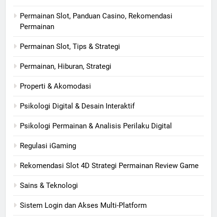
Permainan Slot, Panduan Casino, Rekomendasi
Permainan
Permainan Slot, Tips & Strategi
Permainan, Hiburan, Strategi
Properti & Akomodasi
Psikologi Digital & Desain Interaktif
Psikologi Permainan & Analisis Perilaku Digital
Regulasi iGaming
Rekomendasi Slot 4D Strategi Permainan Review Game
Sains & Teknologi
Sistem Login dan Akses Multi-Platform