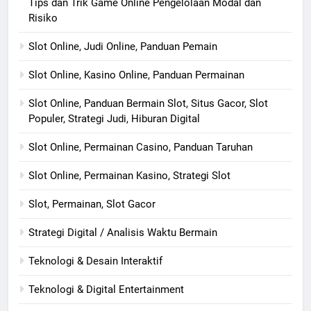
Tips dan Trik Game Online Pengelolaan Modal dan
Risiko
Slot Online, Judi Online, Panduan Pemain
Slot Online, Kasino Online, Panduan Permainan
Slot Online, Panduan Bermain Slot, Situs Gacor, Slot
Populer, Strategi Judi, Hiburan Digital
Slot Online, Permainan Casino, Panduan Taruhan
Slot Online, Permainan Kasino, Strategi Slot
Slot, Permainan, Slot Gacor
Strategi Digital / Analisis Waktu Bermain
Teknologi & Desain Interaktif
Teknologi & Digital Entertainment