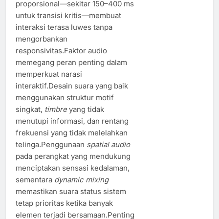
proporsional—sekitar 150–400 ms
untuk transisi kritis—membuat
interaksi terasa luwes tanpa
mengorbankan
responsivitas.Faktor audio
memegang peran penting dalam
memperkuat narasi
interaktif.Desain suara yang baik
menggunakan struktur motif
singkat,
timbre
yang tidak
menutupi informasi, dan rentang
frekuensi yang tidak melelahkan
telinga.Penggunaan
spatial audio
pada perangkat yang mendukung
menciptakan sensasi kedalaman,
sementara
dynamic mixing
memastikan suara status sistem
tetap prioritas ketika banyak
elemen terjadi bersamaan.Penting