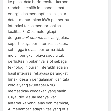
ke pusat data berintensitas karbon
rendah, memilih instance hemat
energi, dan mengoptimalkan jalur
data—menurunkan kWh per seribu
interaksi tanpa mengorbankan
kualitas.FinOps melengkapi
dengan
unit economics
yang jelas,
seperti biaya per interaksi sukses,
sehingga inovasi performa tidak
melambungkan biaya secara tak
perlu.Kesimpulannya, slot sebagai
teknologi hiburan interaktif adalah
hasil integrasi rekayasa perangkat
lunak, desain pengalaman, dan tata
kelola yang akuntabel.RNG
memastikan keacakan yang sahih,
UX/audio-visual menyajikan
antarmuka yang jelas dan memikat,
AI menambah adaptivitas yang etis,