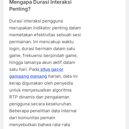
Mengapa Durasi Interaksi
Penting?
Durasi interaksi pengguna
merupakan indikator penting dalam
memetakan efektivitas sebuah sesi
permainan. Ini mencakup waktu
login, durasi bermain dalam satu
game, frekuensi berpindah game,
hingga lamanya akun aktif dalam
satu hari. Pada
situs gacor
gampang menang
harian, data ini
kerap digunakan oleh penyedia
untuk menyesuaikan algoritma
RTP dinamis dan pengalaman
pengguna secara keseluruhan.
Beberapa penelitian data internal
dari komunitas pemain
menyebutkan bahwa rata-rata