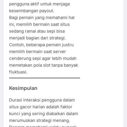
pengguna aktif untuk menjaga
keseimbangan payout.
Bagi pemain yang memahami hal
ini, memilih bermain saat situs
sedang ramai atau sepi bisa
menjadi bagian dari strategi.
Contoh, beberapa pemain justru
memilih bermain saat server
cenderung sepi agar lebih mudah
memetakan pola slot tanpa banyak
fluktuasi.
Kesimpulan
Durasi interaksi pengguna dalam
situs gacor harian adalah faktor
kunci yang sering diabaikan dalam
merumuskan strategi menang.