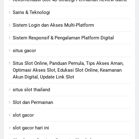
Sains & Teknologi
Sistem Login dan Akses Multi-Platform
Sistem Responsif & Pengalaman Platform Digital
situs gacor
Situs Slot Online, Panduan Pemula, Tips Akses Aman,
Optimasi Akses Slot, Edukasi Slot Online, Keamanan
Akun Digital, Update Link Slot
situs slot thailand
Slot dan Permainan
slot gacor
slot gacor hari ini