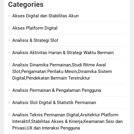
Categories
Akses Digital dan Stabilitas Akun
Akses Platform Digital
Analisis & Strategi Slot
Analisis Aktivitas Harian & Strategi Waktu Bermain
Analisis Dinamika Permainan,Studi Ritme Awal
Slot,Pengamatan Perilaku Mesin,Dinamika Sistem
Digital,Pendekatan Bermain Terstruktur
Analisis Permainan & Pengalaman Pengguna
Analisis Slot Digital & Statistik Permainan
Analisis Teknis Permainan Digital,Arsitektur Platform
Interaktif,Stabilitas Akses & Kinerja,Keamanan Sesi dan
Privasi,UX dan Interaksi Pengguna