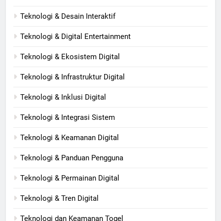
Teknologi & Desain Interaktif
Teknologi & Digital Entertainment
Teknologi & Ekosistem Digital
Teknologi & Infrastruktur Digital
Teknologi & Inklusi Digital
Teknologi & Integrasi Sistem
Teknologi & Keamanan Digital
Teknologi & Panduan Pengguna
Teknologi & Permainan Digital
Teknologi & Tren Digital
Teknologi dan Keamanan Togel