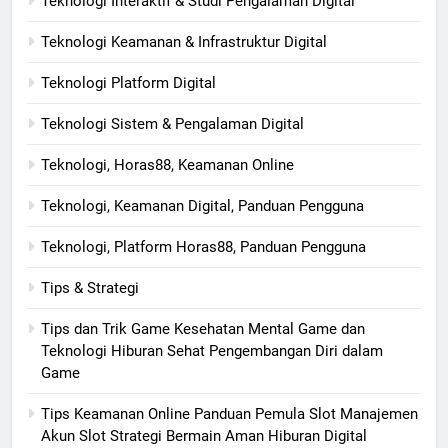
Teknologi Interaktif & Studi Pengalaman Digital
Teknologi Keamanan & Infrastruktur Digital
Teknologi Platform Digital
Teknologi Sistem & Pengalaman Digital
Teknologi, Horas88, Keamanan Online
Teknologi, Keamanan Digital, Panduan Pengguna
Teknologi, Platform Horas88, Panduan Pengguna
Tips & Strategi
Tips dan Trik Game Kesehatan Mental Game dan
Teknologi Hiburan Sehat Pengembangan Diri dalam
Game
Tips Keamanan Online Panduan Pemula Slot Manajemen
Akun Slot Strategi Bermain Aman Hiburan Digital