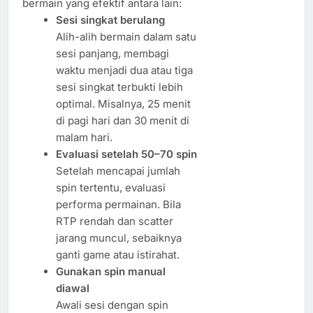
bermain yang efektif antara lain:
Sesi singkat berulang
Alih-alih bermain dalam satu
sesi panjang, membagi
waktu menjadi dua atau tiga
sesi singkat terbukti lebih
optimal. Misalnya, 25 menit
di pagi hari dan 30 menit di
malam hari.
Evaluasi setelah 50–70 spin
Setelah mencapai jumlah
spin tertentu, evaluasi
performa permainan. Bila
RTP rendah dan scatter
jarang muncul, sebaiknya
ganti game atau istirahat.
Gunakan spin manual
diawal
Awali sesi dengan spin