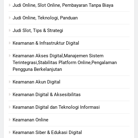
Judi Online, Slot Online, Pembayaran Tanpa Biaya
Judi Online, Teknologi, Panduan
Judi Slot, Tips & Strategi
Keamanan & Infrastruktur Digital
Keamanan Akses Digital,Manajemen Sistem
Terintegrasi,Stabilitas Platform Online,Pengalaman
Pengguna Berkelanjutan
Keamanan Akun Digital
Keamanan Digital & Aksesibilitas
Keamanan Digital dan Teknologi Informasi
Keamanan Online
Keamanan Siber & Edukasi Digital