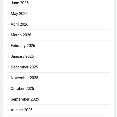
June 2026
May 2026
April 2026
March 2026
February 2026
January 2026
December 2025
November 2025
October 2025
September 2025
August 2025