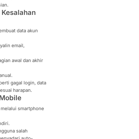
ian.
 Kesalahan
 membuat data akun
yalin email,
gian awal dan akhir
anual.
rti gagal login, data
 sesuai harapan.
Mobile
 melalui smartphone
diri.
ngguna salah
menyadari auto-