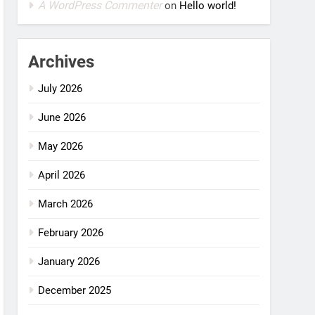
A WordPress Commenter
on
Hello world!
Archives
July 2026
June 2026
May 2026
April 2026
March 2026
February 2026
January 2026
December 2025