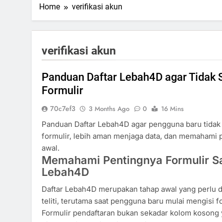
Home
verifikasi akun
verifikasi akun
Panduan Daftar Lebah4D agar Tidak 
Formulir
70c7ef3
3 Months Ago
0
16 Mins
Panduan Daftar Lebah4D agar pengguna baru tidak 
formulir, lebih aman menjaga data, dan memahami 
awal.
Memahami Pentingnya Formulir Sa
Lebah4D
Daftar Lebah4D merupakan tahap awal yang perlu 
teliti, terutama saat pengguna baru mulai mengisi f
Formulir pendaftaran bukan sekadar kolom kosong