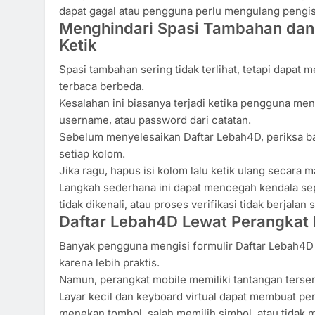
dapat gagal atau pengguna perlu mengulang pengis
Menghindari Spasi Tambahan dan
Ketik
Spasi tambahan sering tidak terlihat, tetapi dapat
terbaca berbeda.
Kesalahan ini biasanya terjadi ketika pengguna men
username, atau password dari catatan.
Sebelum menyelesaikan Daftar Lebah4D, periksa ba
setiap kolom.
Jika ragu, hapus isi kolom lalu ketik ulang secara m
Langkah sederhana ini dapat mencegah kendala sepe
tidak dikenali, atau proses verifikasi tidak berjalan
Daftar Lebah4D Lewat Perangkat 
Banyak pengguna mengisi formulir Daftar Lebah4D
karena lebih praktis.
Namun, perangkat mobile memiliki tantangan tersen
Layar kecil dan keyboard virtual dapat membuat pe
menekan tombol, salah memilih simbol, atau tidak 