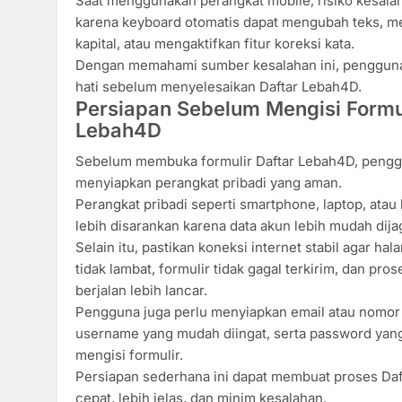
Saat menggunakan perangkat mobile, risiko kesalah
karena keyboard otomatis dapat mengubah teks, 
kapital, atau mengaktifkan fitur koreksi kata.
Dengan memahami sumber kesalahan ini, pengguna 
hati sebelum menyelesaikan Daftar Lebah4D.
Persiapan Sebelum Mengisi Formul
Lebah4D
Sebelum membuka formulir Daftar Lebah4D, pengg
menyiapkan perangkat pribadi yang aman.
Perangkat pribadi seperti smartphone, laptop, atau
lebih disarankan karena data akun lebih mudah dija
Selain itu, pastikan koneksi internet stabil agar ha
tidak lambat, formulir tidak gagal terkirim, dan pro
berjalan lebih lancar.
Pengguna juga perlu menyiapkan email atau nomor k
username yang mudah diingat, serta password yan
mengisi formulir.
Persiapan sederhana ini dapat membuat proses Daf
cepat, lebih jelas, dan minim kesalahan.