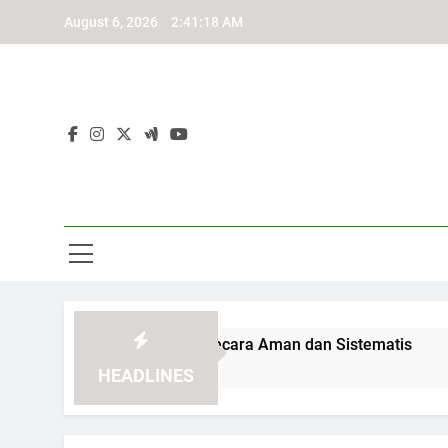
Skip
August 6, 2026
2:41:19 AM
to
content
Mak
Temukan T
ka TIARA4D Login secara Aman dan Sistematis
Cara Lo
1 Month 
HEADLINES