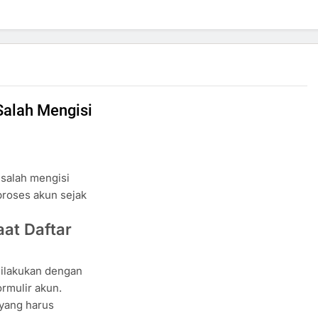
Salah Mengisi
salah mengisi
proses akun sejak
at Daftar
dilakukan dengan
ormulir akun.
 yang harus