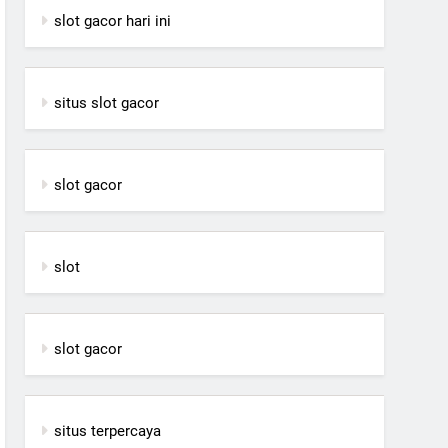
slot gacor hari ini
situs slot gacor
slot gacor
slot
slot gacor
situs terpercaya