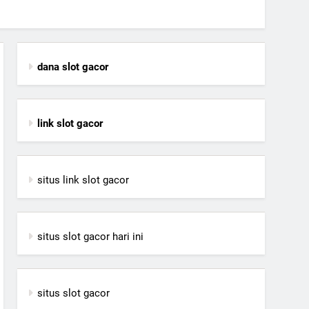
dana slot gacor
link slot gacor
situs link slot gacor
situs slot gacor hari ini
situs slot gacor