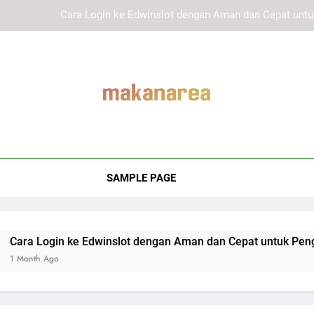
Cara Login ke Edwinslot dengan Aman dan Cepat untu
EDWINSLOT Login Resmi dan Pentin
Panduan Login Edwinslot Lewat Smartphone untuk Pengguna Akt
Cara Mengatasi Kendala saat Membuka TIARA
an Area
Cara Login ke Edwinslot dengan Aman dan Cepat untu
empat Makan Terbaik Dan Review Kuliner Dari Makan Area.
EDWINSLOT Login Resmi dan Pentin
SAMPLE PAGE
Panduan Login Edwinslot Lewat Smartphone untuk Pengguna Akt
gin ke Edwinslot dengan Aman dan Cepat untuk Pengalaman A
Ago