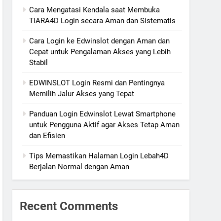
Cara Mengatasi Kendala saat Membuka
TIARA4D Login secara Aman dan Sistematis
Cara Login ke Edwinslot dengan Aman dan
Cepat untuk Pengalaman Akses yang Lebih
Stabil
EDWINSLOT Login Resmi dan Pentingnya
Memilih Jalur Akses yang Tepat
Panduan Login Edwinslot Lewat Smartphone
untuk Pengguna Aktif agar Akses Tetap Aman
dan Efisien
Tips Memastikan Halaman Login Lebah4D
Berjalan Normal dengan Aman
Recent Comments