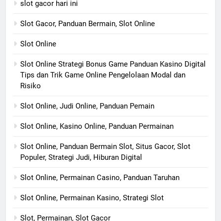
slot gacor hari ini
Slot Gacor, Panduan Bermain, Slot Online
Slot Online
Slot Online Strategi Bonus Game Panduan Kasino Digital
Tips dan Trik Game Online Pengelolaan Modal dan
Risiko
Slot Online, Judi Online, Panduan Pemain
Slot Online, Kasino Online, Panduan Permainan
Slot Online, Panduan Bermain Slot, Situs Gacor, Slot
Populer, Strategi Judi, Hiburan Digital
Slot Online, Permainan Casino, Panduan Taruhan
Slot Online, Permainan Kasino, Strategi Slot
Slot, Permainan, Slot Gacor