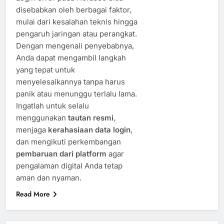
disebabkan oleh berbagai faktor,
mulai dari kesalahan teknis hingga
pengaruh jaringan atau perangkat.
Dengan mengenali penyebabnya,
Anda dapat mengambil langkah
yang tepat untuk
menyelesaikannya tanpa harus
panik atau menunggu terlalu lama.
Ingatlah untuk selalu
menggunakan
tautan resmi
,
menjaga
kerahasiaan data login
,
dan mengikuti perkembangan
pembaruan dari platform
agar
pengalaman digital Anda tetap
aman dan nyaman.
Read More