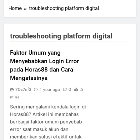
Home
troubleshooting platform digital
troubleshooting platform digital
Faktor Umum yang
Menyebabkan Login Error
pada Horas88 dan Cara
Mengatasinya
70c7ef3
1 year ago
0
5
mins
Sering mengalami kendala login di
Horas88? Artikel ini membahas
berbagai faktor umum penyebab
error saat masuk akun dan
memberikan solusi efektif untuk