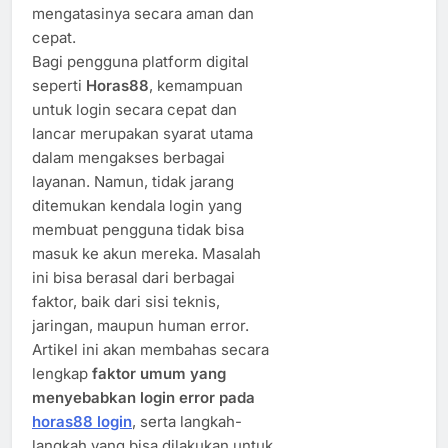
mengatasinya secara aman dan
cepat.
Bagi pengguna platform digital
seperti
Horas88
, kemampuan
untuk login secara cepat dan
lancar merupakan syarat utama
dalam mengakses berbagai
layanan. Namun, tidak jarang
ditemukan kendala login yang
membuat pengguna tidak bisa
masuk ke akun mereka. Masalah
ini bisa berasal dari berbagai
faktor, baik dari sisi teknis,
jaringan, maupun human error.
Artikel ini akan membahas secara
lengkap
faktor umum yang
menyebabkan login error pada
horas88 login
, serta langkah-
langkah yang bisa dilakukan untuk