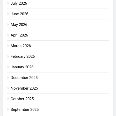
July 2026
June 2026
May 2026
April 2026
March 2026
February 2026
January 2026
December 2025
November 2025
October 2025
September 2025