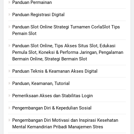
Panduan Permainan
Panduan Registrasi Digital
Panduan Slot Online Strategi Turnamen CorlaSlot Tips
Pemain Slot
Panduan Slot Online, Tips Akses Situs Slot, Edukasi
Pemula Slot, Koneksi & Performa Jaringan, Pengalaman
Bermain Online, Strategi Bermain Slot
Panduan Teknis & Keamanan Akses Digital
Panduan, Keamanan, Tutorial
Pemeriksaan Akses dan Stabilitas Login
Pengembangan Diri & Kepedulian Sosial
Pengembangan Diri Motivasi dan Inspirasi Kesehatan
Mental Kemandirian Pribadi Manajemen Stres