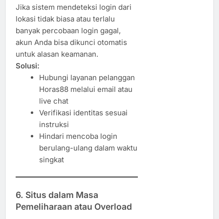
Jika sistem mendeteksi login dari
lokasi tidak biasa atau terlalu
banyak percobaan login gagal,
akun Anda bisa dikunci otomatis
untuk alasan keamanan.
Solusi:
Hubungi layanan pelanggan
Horas88 melalui email atau
live chat
Verifikasi identitas sesuai
instruksi
Hindari mencoba login
berulang-ulang dalam waktu
singkat
6.
Situs dalam Masa
Pemeliharaan atau Overload