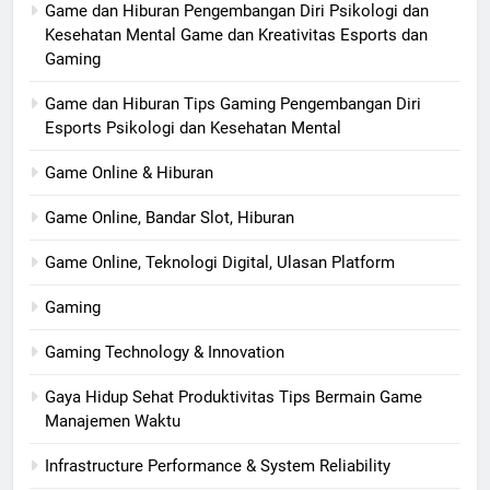
Game dan Hiburan Pengembangan Diri Psikologi dan
Kesehatan Mental Game dan Kreativitas Esports dan
Gaming
Game dan Hiburan Tips Gaming Pengembangan Diri
Esports Psikologi dan Kesehatan Mental
Game Online & Hiburan
Game Online, Bandar Slot, Hiburan
Game Online, Teknologi Digital, Ulasan Platform
Gaming
Gaming Technology & Innovation
Gaya Hidup Sehat Produktivitas Tips Bermain Game
Manajemen Waktu
Infrastructure Performance & System Reliability