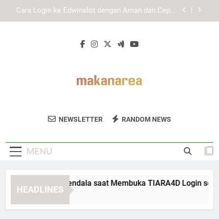
Skip
EDWINSLOT Login Resmi dan Pentingnya Memilih
to
Jalur Akses yang Tepat
content
Panduan Login Edwinslot Lewat Smartphone
untuk Pengguna Aktif agar Akses Tetap Aman dan
Efisien
Cara Mengatasi Kendala saat Membuka TIARA4D
Login secara Aman dan Sistematis
Cara Login ke Edwinslot dengan Aman dan Cepat
untuk Pengalaman Akses yang Lebih Stabil
EDWINSLOT Login Resmi dan Pentingnya Memilih
Jalur Akses yang Tepat
Makan Area
Temukan Tempat Makan Terbaik Dan
Panduan Login Edwinslot Lewat Smartphone
NEWSLETTER
RANDOM NEWS
untuk Pengguna Aktif agar Akses Tetap Aman dan
Review Kuliner Dari Makan Area.
Efisien
MENU
ra Mengatasi Kendala saat Membuka TIARA4D Login secara 
HEADLINES
Weeks Ago