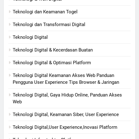
Teknologi dan Keamanan Togel
Teknologi dan Transformasi Digital
Teknologi Digital
Teknologi Digital & Kecerdasan Buatan
Teknologi Digital & Optimasi Platform
Teknologi Digital Keamanan Akses Web Panduan
Pengguna User Experience Tips Browser & Jaringan
Teknologi Digital, Gaya Hidup Online, Panduan Akses
Web
Teknologi Digital, Keamanan Siber, User Experience
Teknologi Digital,User Experience,Inovasi Platform