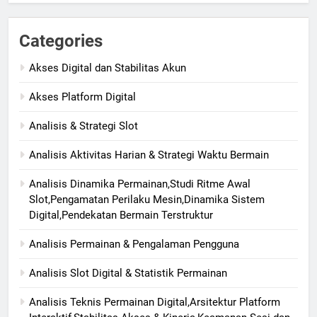
Categories
Akses Digital dan Stabilitas Akun
Akses Platform Digital
Analisis & Strategi Slot
Analisis Aktivitas Harian & Strategi Waktu Bermain
Analisis Dinamika Permainan,Studi Ritme Awal
Slot,Pengamatan Perilaku Mesin,Dinamika Sistem
Digital,Pendekatan Bermain Terstruktur
Analisis Permainan & Pengalaman Pengguna
Analisis Slot Digital & Statistik Permainan
Analisis Teknis Permainan Digital,Arsitektur Platform