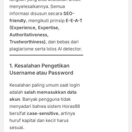
menyelesaikannya. Semua
informasi disusun secara
SEO-
friendly
, mengikuti prinsip
E-E-A-T
(Experience, Expertise,
Authoritativeness,
Trustworthiness)
, dan bebas dari
plagiarisme serta lolos AI detector.
1.
Kesalahan Pengetikan
Username atau Password
Kesalahan paling umum saat login
adalah
salah memasukkan data
akun
. Banyak pengguna tidak
menyadari bahwa sistem Horas88
bersifat
case-sensitive
, artinya
huruf kapital dan kecil harus
sesuai.