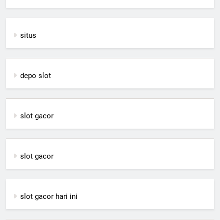
situs
depo slot
slot gacor
slot gacor
slot gacor hari ini