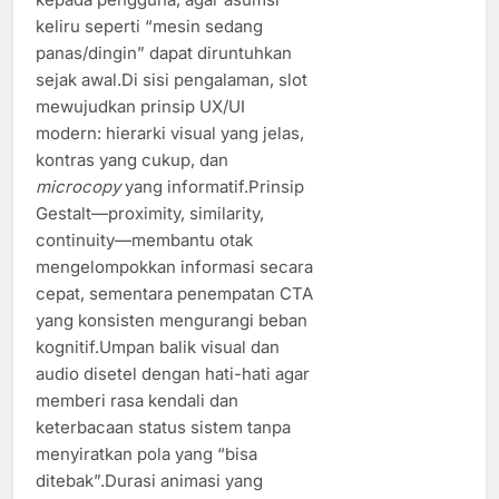
keliru seperti “mesin sedang
panas/dingin” dapat diruntuhkan
sejak awal.Di sisi pengalaman, slot
mewujudkan prinsip UX/UI
modern: hierarki visual yang jelas,
kontras yang cukup, dan
microcopy
yang informatif.Prinsip
Gestalt—proximity, similarity,
continuity—membantu otak
mengelompokkan informasi secara
cepat, sementara penempatan CTA
yang konsisten mengurangi beban
kognitif.Umpan balik visual dan
audio disetel dengan hati-hati agar
memberi rasa kendali dan
keterbacaan status sistem tanpa
menyiratkan pola yang “bisa
ditebak”.Durasi animasi yang