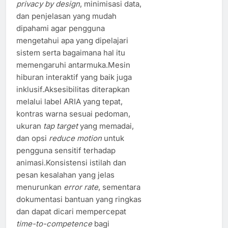
privacy by design
, minimisasi data,
dan penjelasan yang mudah
dipahami agar pengguna
mengetahui apa yang dipelajari
sistem serta bagaimana hal itu
memengaruhi antarmuka.Mesin
hiburan interaktif yang baik juga
inklusif.Aksesibilitas diterapkan
melalui label ARIA yang tepat,
kontras warna sesuai pedoman,
ukuran
tap target
yang memadai,
dan opsi
reduce motion
untuk
pengguna sensitif terhadap
animasi.Konsistensi istilah dan
pesan kesalahan yang jelas
menurunkan
error rate
, sementara
dokumentasi bantuan yang ringkas
dan dapat dicari mempercepat
time-to-competence
bagi