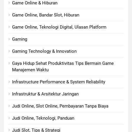
Game Online & Hiburan
Game Online, Bandar Slot, Hiburan
Game Online, Teknologi Digital, Ulasan Platform
Gaming
Gaming Technology & Innovation
Gaya Hidup Sehat Produktivitas Tips Bermain Game
Manajemen Waktu
Infrastructure Performance & System Reliability
Infrastruktur & Arsitektur Jaringan
Judi Online, Slot Online, Pembayaran Tanpa Biaya
Judi Online, Teknologi, Panduan
Judi Slot, Tips & Strategi