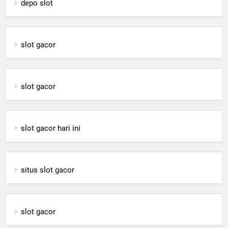
depo slot
slot gacor
slot gacor
slot gacor hari ini
situs slot gacor
slot gacor