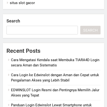
situs slot gacor
Search
SEARCH
Recent Posts
Cara Mengatasi Kendala saat Membuka TIARA4D Login
secara Aman dan Sistematis
Cara Login ke Edwinslot dengan Aman dan Cepat untuk
Pengalaman Akses yang Lebih Stabil
EDWINSLOT Login Resmi dan Pentingnya Memilih Jalur
Akses yang Tepat
Panduan Login Edwinslot Lewat Smartphone untuk