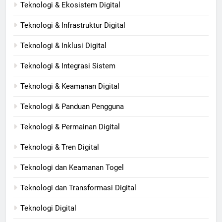
Teknologi & Ekosistem Digital
Teknologi & Infrastruktur Digital
Teknologi & Inklusi Digital
Teknologi & Integrasi Sistem
Teknologi & Keamanan Digital
Teknologi & Panduan Pengguna
Teknologi & Permainan Digital
Teknologi & Tren Digital
Teknologi dan Keamanan Togel
Teknologi dan Transformasi Digital
Teknologi Digital