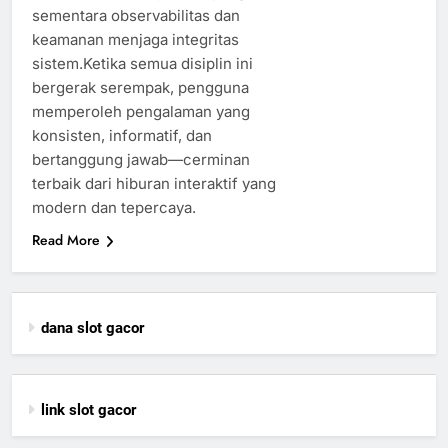
sementara observabilitas dan
keamanan menjaga integritas
sistem.Ketika semua disiplin ini
bergerak serempak, pengguna
memperoleh pengalaman yang
konsisten, informatif, dan
bertanggung jawab—cerminan
terbaik dari hiburan interaktif yang
modern dan tepercaya.
Read More
dana slot gacor
link slot gacor