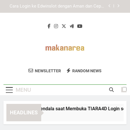
Skip
EDWINSLOT Login Resmi dan Pentingnya Memilih
to
Jalur Akses yang Tepat
content
Panduan Login Edwinslot Lewat Smartphone
untuk Pengguna Aktif agar Akses Tetap Aman dan
Efisien
Cara Mengatasi Kendala saat Membuka TIARA4D
Login secara Aman dan Sistematis
Cara Login ke Edwinslot dengan Aman dan Cepat
untuk Pengalaman Akses yang Lebih Stabil
EDWINSLOT Login Resmi dan Pentingnya Memilih
Jalur Akses yang Tepat
Makan Area
Temukan Tempat Makan Terbaik Dan
Panduan Login Edwinslot Lewat Smartphone
NEWSLETTER
RANDOM NEWS
untuk Pengguna Aktif agar Akses Tetap Aman dan
Review Kuliner Dari Makan Area.
Efisien
MENU
ra Mengatasi Kendala saat Membuka TIARA4D Login secara A
HEADLINES
eeks Ago