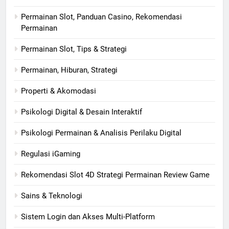
Permainan Slot, Panduan Casino, Rekomendasi
Permainan
Permainan Slot, Tips & Strategi
Permainan, Hiburan, Strategi
Properti & Akomodasi
Psikologi Digital & Desain Interaktif
Psikologi Permainan & Analisis Perilaku Digital
Regulasi iGaming
Rekomendasi Slot 4D Strategi Permainan Review Game
Sains & Teknologi
Sistem Login dan Akses Multi-Platform