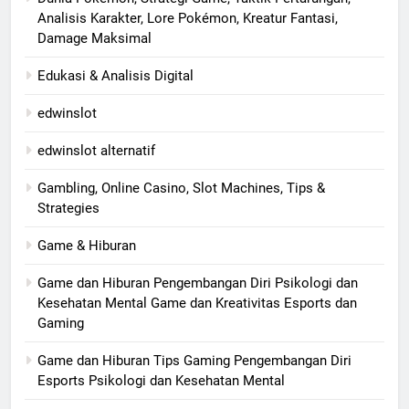
Analisis Karakter, Lore Pokémon, Kreatur Fantasi,
Damage Maksimal
Edukasi & Analisis Digital
edwinslot
edwinslot alternatif
Gambling, Online Casino, Slot Machines, Tips &
Strategies
Game & Hiburan
Game dan Hiburan Pengembangan Diri Psikologi dan
Kesehatan Mental Game dan Kreativitas Esports dan
Gaming
Game dan Hiburan Tips Gaming Pengembangan Diri
Esports Psikologi dan Kesehatan Mental