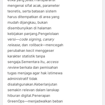
mengenai sifat acak, parameter
teoretis, serta batasan sistem
harus ditempatkan di area yang
mudah dijangkau, bukan
disembunyikan di halaman
kebijakan panjang.Pengelolaan
versi—
code signing
,
canary
release
, dan
rollback
—mencegah
perubahan kecil menggeser
karakter statistik tanpa
sengaja.Sementara itu,
access
review
berkala dan pemisahan
tugas menjaga agar hak istimewa
administratif tidak
disalahgunakan.Keberlanjutan
semakin relevan dalam lanskap
hiburan digital.Penerapan
GreenOps—menjadwalkan beban