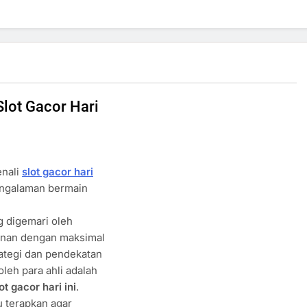
lot Gacor Hari
enali
slot gacor hari
engalaman bermain
g digemari oleh
inan dengan maksimal
rategi dan pendekatan
oleh para ahli adalah
ot gacor hari ini
.
u terapkan agar