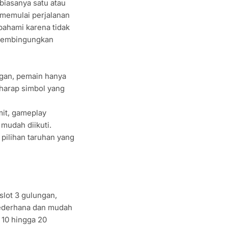
biasanya satu atau
u memulai perjalanan
pahami karena tidak
t membingungkan
ngan, pemain hanya
harap simbol yang
mit, gameplay
mudah diikuti.
 pilihan taruhan yang
slot 3 gulungan,
sederhana dan mudah
a 10 hingga 20