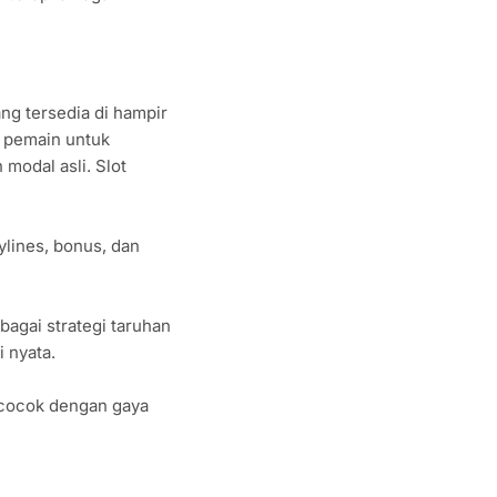
ang tersedia di hampir
n pemain untuk
modal asli. Slot
ylines, bonus, dan
agai strategi taruhan
 nyata.
 cocok dengan gaya