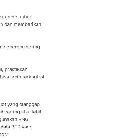
ak game untuk
n dan memberikan
n seberapa sering
, praktikkan
isa lebih terkontrol.
slot yang dianggap
h sering atau lebih
nggunakan RNG
 data RTP yang
or.”