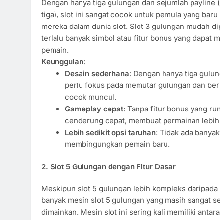
Dengan hanya tiga gulungan dan sejumlah payline (
tiga), slot ini sangat cocok untuk pemula yang bar
mereka dalam dunia slot. Slot 3 gulungan mudah di
terlalu banyak simbol atau fitur bonus yang dapa
pemain.
Keunggulan
:
Desain sederhana
: Dengan hanya tiga gulu
perlu fokus pada memutar gulungan dan ber
cocok muncul.
Gameplay cepat
: Tanpa fitur bonus yang ru
cenderung cepat, membuat permainan lebih 
Lebih sedikit opsi taruhan
: Tidak ada banyak
membingungkan pemain baru.
2.
Slot 5 Gulungan dengan Fitur Dasar
Meskipun slot 5 gulungan lebih kompleks daripada 
banyak mesin slot 5 gulungan yang masih sangat 
dimainkan. Mesin slot ini sering kali memiliki antar