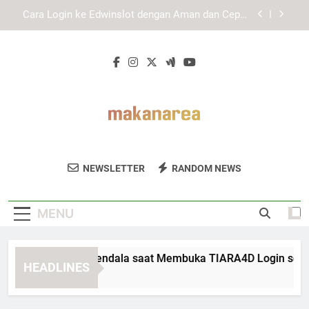
Skip
EDWINSLOT Login Resmi dan Pentingnya Memilih
to
Jalur Akses yang Tepat
content
Panduan Login Edwinslot Lewat Smartphone
untuk Pengguna Aktif agar Akses Tetap Aman dan
Efisien
Cara Mengatasi Kendala saat Membuka TIARA4D
Login secara Aman dan Sistematis
Cara Login ke Edwinslot dengan Aman dan Cepat
untuk Pengalaman Akses yang Lebih Stabil
EDWINSLOT Login Resmi dan Pentingnya Memilih
Jalur Akses yang Tepat
Makan Area
Temukan Tempat Makan Terbaik Dan
Panduan Login Edwinslot Lewat Smartphone
NEWSLETTER
RANDOM NEWS
untuk Pengguna Aktif agar Akses Tetap Aman dan
Review Kuliner Dari Makan Area.
Efisien
MENU
ra Mengatasi Kendala saat Membuka TIARA4D Login secara 
HEADLINES
Weeks Ago