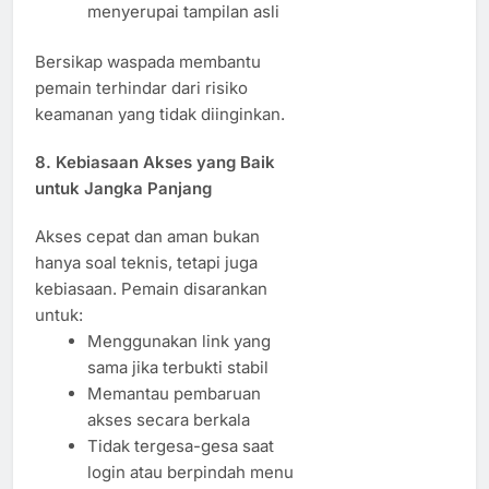
menyerupai tampilan asli
Bersikap waspada membantu
pemain terhindar dari risiko
keamanan yang tidak diinginkan.
8. Kebiasaan Akses yang Baik
untuk Jangka Panjang
Akses cepat dan aman bukan
hanya soal teknis, tetapi juga
kebiasaan. Pemain disarankan
untuk:
Menggunakan link yang
sama jika terbukti stabil
Memantau pembaruan
akses secara berkala
Tidak tergesa-gesa saat
login atau berpindah menu