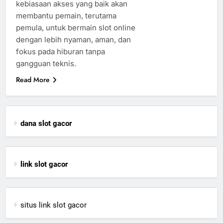
kebiasaan akses yang baik akan
membantu pemain, terutama
pemula, untuk bermain slot online
dengan lebih nyaman, aman, dan
fokus pada hiburan tanpa
gangguan teknis.
Read More
dana slot gacor
link slot gacor
situs link slot gacor