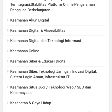
Terintegrasi,Stabilitas Platform Online,Pengalaman
Pengguna Berkelanjutan
Keamanan Akun Digital
Keamanan Digital & Aksesibilitas
Keamanan Digital dan Teknologi Informasi
Keamanan Online
Keamanan Siber & Edukasi Digital
Keamanan Siber, Teknologi Jaringan, Inovasi Digital,
Sistem Login Aman, Infrastruktur IT
Keamanan Situs Judi / Teknologi Web / SEO dan
Kepercayaan
Kesehatan & Gaya Hidup