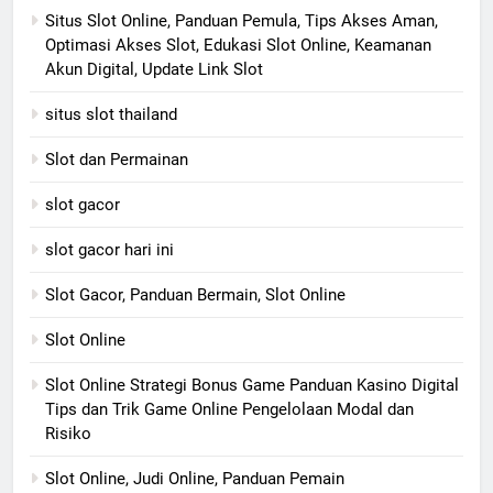
Situs Slot Online, Panduan Pemula, Tips Akses Aman,
Optimasi Akses Slot, Edukasi Slot Online, Keamanan
Akun Digital, Update Link Slot
situs slot thailand
Slot dan Permainan
slot gacor
slot gacor hari ini
Slot Gacor, Panduan Bermain, Slot Online
Slot Online
Slot Online Strategi Bonus Game Panduan Kasino Digital
Tips dan Trik Game Online Pengelolaan Modal dan
Risiko
Slot Online, Judi Online, Panduan Pemain