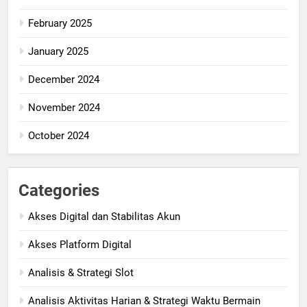
February 2025
January 2025
December 2024
November 2024
October 2024
Categories
Akses Digital dan Stabilitas Akun
Akses Platform Digital
Analisis & Strategi Slot
Analisis Aktivitas Harian & Strategi Waktu Bermain