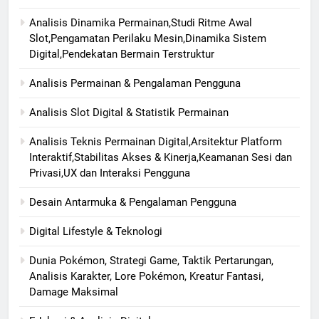
Analisis Dinamika Permainan,Studi Ritme Awal
Slot,Pengamatan Perilaku Mesin,Dinamika Sistem
Digital,Pendekatan Bermain Terstruktur
Analisis Permainan & Pengalaman Pengguna
Analisis Slot Digital & Statistik Permainan
Analisis Teknis Permainan Digital,Arsitektur Platform
Interaktif,Stabilitas Akses & Kinerja,Keamanan Sesi dan
Privasi,UX dan Interaksi Pengguna
Desain Antarmuka & Pengalaman Pengguna
Digital Lifestyle & Teknologi
Dunia Pokémon, Strategi Game, Taktik Pertarungan,
Analisis Karakter, Lore Pokémon, Kreatur Fantasi,
Damage Maksimal