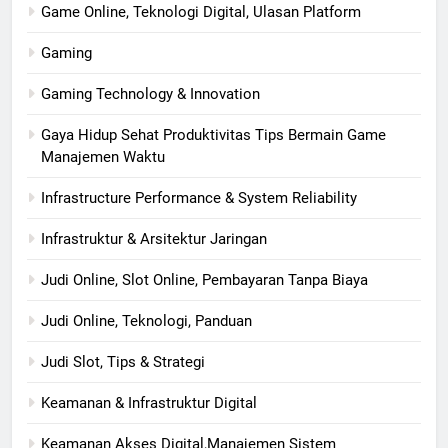
Game Online, Teknologi Digital, Ulasan Platform
Gaming
Gaming Technology & Innovation
Gaya Hidup Sehat Produktivitas Tips Bermain Game
Manajemen Waktu
Infrastructure Performance & System Reliability
Infrastruktur & Arsitektur Jaringan
Judi Online, Slot Online, Pembayaran Tanpa Biaya
Judi Online, Teknologi, Panduan
Judi Slot, Tips & Strategi
Keamanan & Infrastruktur Digital
Keamanan Akses Digital,Manajemen Sistem