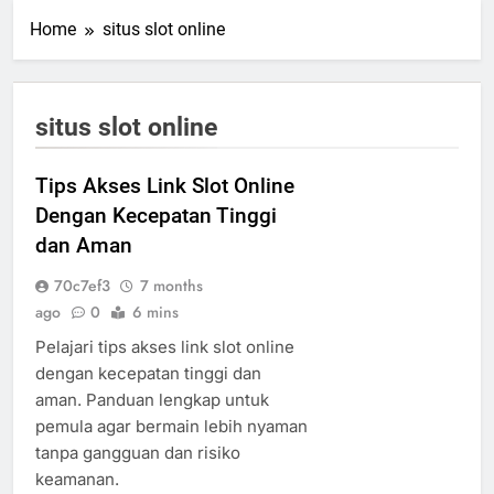
Home
situs slot online
situs slot online
Tips Akses Link Slot Online
Dengan Kecepatan Tinggi
dan Aman
70c7ef3
7 months
ago
0
6 mins
Pelajari tips akses link slot online
dengan kecepatan tinggi dan
aman. Panduan lengkap untuk
pemula agar bermain lebih nyaman
tanpa gangguan dan risiko
keamanan.