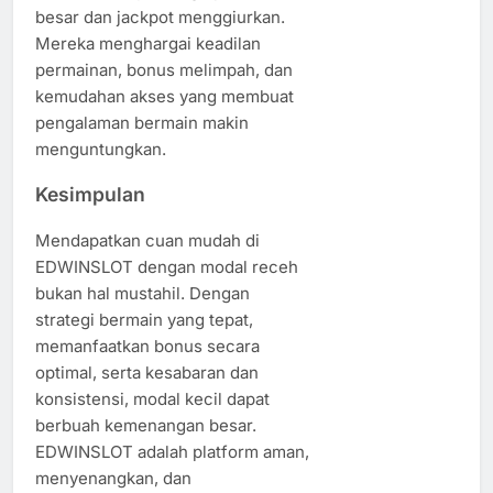
besar dan jackpot menggiurkan.
Mereka menghargai keadilan
permainan, bonus melimpah, dan
kemudahan akses yang membuat
pengalaman bermain makin
menguntungkan.
Kesimpulan
Mendapatkan cuan mudah di
EDWINSLOT dengan modal receh
bukan hal mustahil. Dengan
strategi bermain yang tepat,
memanfaatkan bonus secara
optimal, serta kesabaran dan
konsistensi, modal kecil dapat
berbuah kemenangan besar.
EDWINSLOT adalah platform aman,
menyenangkan, dan