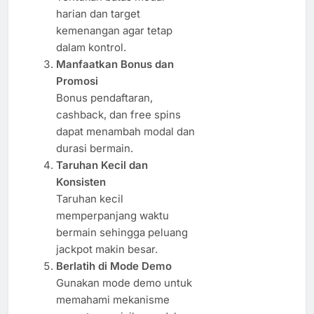
harian dan target
kemenangan agar tetap
dalam kontrol.
Manfaatkan Bonus dan
Promosi
Bonus pendaftaran,
cashback, dan free spins
dapat menambah modal dan
durasi bermain.
Taruhan Kecil dan
Konsisten
Taruhan kecil
memperpanjang waktu
bermain sehingga peluang
jackpot makin besar.
Berlatih di Mode Demo
Gunakan mode demo untuk
memahami mekanisme