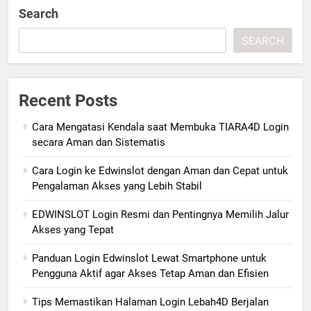
Search
SEARCH
Recent Posts
Cara Mengatasi Kendala saat Membuka TIARA4D Login
secara Aman dan Sistematis
Cara Login ke Edwinslot dengan Aman dan Cepat untuk
Pengalaman Akses yang Lebih Stabil
EDWINSLOT Login Resmi dan Pentingnya Memilih Jalur
Akses yang Tepat
Panduan Login Edwinslot Lewat Smartphone untuk
Pengguna Aktif agar Akses Tetap Aman dan Efisien
Tips Memastikan Halaman Login Lebah4D Berjalan