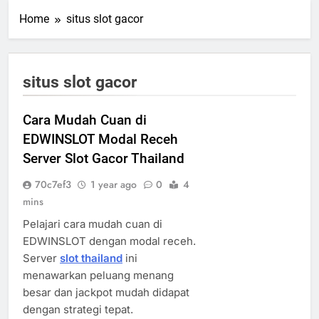
Home
situs slot gacor
situs slot gacor
Cara Mudah Cuan di
EDWINSLOT Modal Receh
Server Slot Gacor Thailand
70c7ef3
1 year ago
0
4
mins
Pelajari cara mudah cuan di
EDWINSLOT dengan modal receh.
Server
slot thailand
ini
menawarkan peluang menang
besar dan jackpot mudah didapat
dengan strategi tepat.