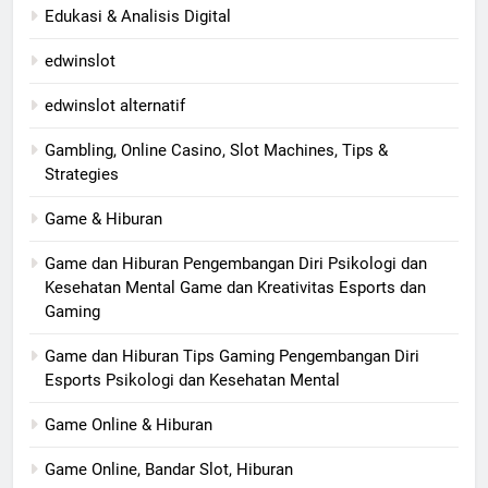
Edukasi & Analisis Digital
edwinslot
edwinslot alternatif
Gambling, Online Casino, Slot Machines, Tips &
Strategies
Game & Hiburan
Game dan Hiburan Pengembangan Diri Psikologi dan
Kesehatan Mental Game dan Kreativitas Esports dan
Gaming
Game dan Hiburan Tips Gaming Pengembangan Diri
Esports Psikologi dan Kesehatan Mental
Game Online & Hiburan
Game Online, Bandar Slot, Hiburan