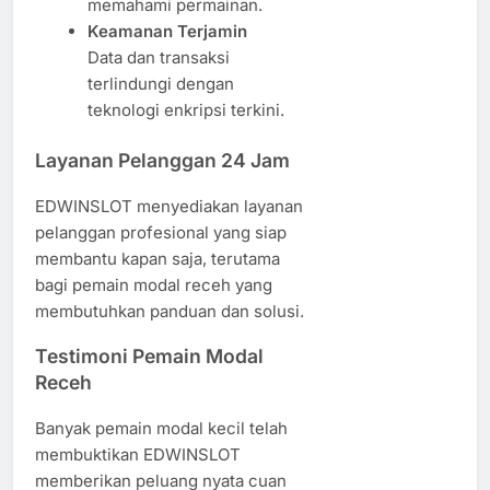
memahami permainan.
Keamanan Terjamin
Data dan transaksi
terlindungi dengan
teknologi enkripsi terkini.
Layanan Pelanggan 24 Jam
EDWINSLOT menyediakan layanan
pelanggan profesional yang siap
membantu kapan saja, terutama
bagi pemain modal receh yang
membutuhkan panduan dan solusi.
Testimoni Pemain Modal
Receh
Banyak pemain modal kecil telah
membuktikan EDWINSLOT
memberikan peluang nyata cuan