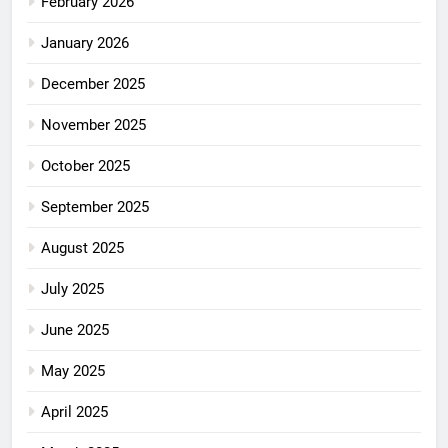
February 2026
January 2026
December 2025
November 2025
October 2025
September 2025
August 2025
July 2025
June 2025
May 2025
April 2025