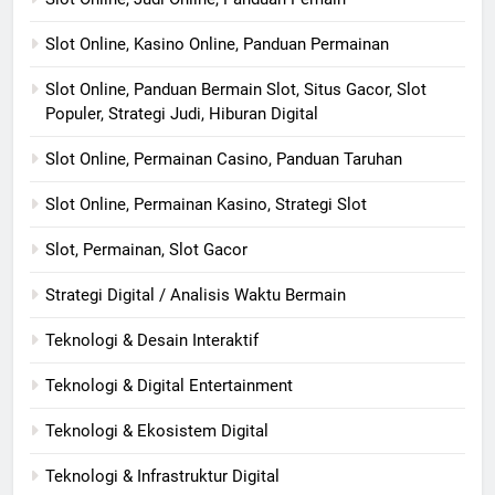
Slot Online, Kasino Online, Panduan Permainan
Slot Online, Panduan Bermain Slot, Situs Gacor, Slot
Populer, Strategi Judi, Hiburan Digital
Slot Online, Permainan Casino, Panduan Taruhan
Slot Online, Permainan Kasino, Strategi Slot
Slot, Permainan, Slot Gacor
Strategi Digital / Analisis Waktu Bermain
Teknologi & Desain Interaktif
Teknologi & Digital Entertainment
Teknologi & Ekosistem Digital
Teknologi & Infrastruktur Digital