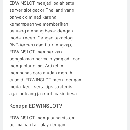
EDWINSLOT menjadi salah satu
server slot gacor Thailand yang
banyak diminati karena
kemampuannya memberikan
peluang menang besar dengan
modal receh. Dengan teknologi
RNG terbaru dan fitur lengkap,
EDWINSLOT memberikan
pengalaman bermain yang adil dan
menguntungkan. Artikel ini
membahas cara mudah meraih
cuan di EDWINSLOT meski dengan
modal kecil serta tips strategis
agar peluang jackpot makin besar.
Kenapa EDWINSLOT?
EDWINSLOT mengusung sistem
permainan fair play dengan