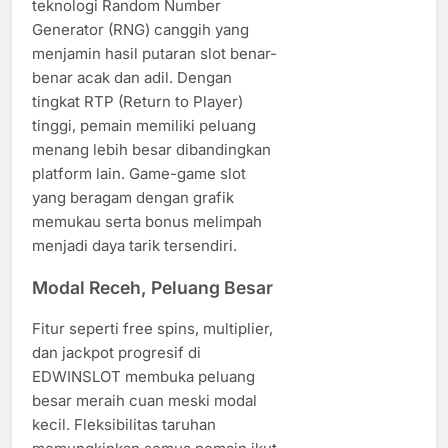
teknologi Random Number
Generator (RNG) canggih yang
menjamin hasil putaran slot benar-
benar acak dan adil. Dengan
tingkat RTP (Return to Player)
tinggi, pemain memiliki peluang
menang lebih besar dibandingkan
platform lain. Game-game slot
yang beragam dengan grafik
memukau serta bonus melimpah
menjadi daya tarik tersendiri.
Modal Receh, Peluang Besar
Fitur seperti free spins, multiplier,
dan jackpot progresif di
EDWINSLOT membuka peluang
besar meraih cuan meski modal
kecil. Fleksibilitas taruhan