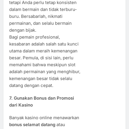
tetapi Anda perlu tetap konsisten
dalam bermain dan tidak terburu-
buru. Bersabarlah, nikmati
permainan, dan selalu bermain
dengan bijak.
Bagi pemain profesional,
kesabaran adalah salah satu kunci
utama dalam meraih kemenangan
besar. Pemula, di sisi lain, perlu
memahami bahwa meskipun slot
adalah permainan yang menghibur,
kemenangan besar tidak selalu
datang dengan cepat.
7.
Gunakan Bonus dan Promosi
dari Kasino
Banyak kasino online menawarkan
bonus selamat datang
atau