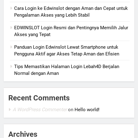
Cara Login ke Edwinslot dengan Aman dan Cepat untuk
Pengalaman Akses yang Lebih Stabil
EDWINSLOT Login Resmi dan Pentingnya Memilih Jalur
Akses yang Tepat
Panduan Login Edwinslot Lewat Smartphone untuk
Pengguna Aktif agar Akses Tetap Aman dan Efisien
Tips Memastikan Halaman Login Lebah4D Berjalan
Normal dengan Aman
Recent Comments
A WordPress Commenter
on
Hello world!
Archives