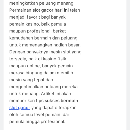
meningkatkan peluang menang.
Permainan
slot gacor hari ini
telah
menjadi favorit bagi banyak
pemain kasino, baik pemula
maupun profesional, berkat
kemudahan bermain dan peluang
untuk memenangkan hadiah besar.
Dengan banyaknya mesin slot yang
tersedia, baik di kasino fisik
maupun online, banyak pemain
merasa bingung dalam memilih
mesin yang tepat dan
mengoptimalkan peluang mereka
untuk menang. Artikel ini akan
memberikan
tips sukses bermain
slot gacor
yang dapat diterapkan
oleh semua level pemain, dari
pemula hingga profesional.