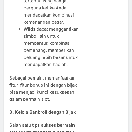
tertentu, yang sangat
berguna ketika Anda
mendapatkan kombinasi
kemenangan besar.
Wilds
dapat menggantikan
simbol lain untuk
membentuk kombinasi
pemenang, memberikan
peluang lebih besar untuk
mendapatkan hadiah.
Sebagai pemain, memanfaatkan
fitur-fitur bonus ini dengan bijak
bisa menjadi kunci kesuksesan
dalam bermain slot.
3.
Kelola Bankroll dengan Bijak
Salah satu
tips sukses bermain