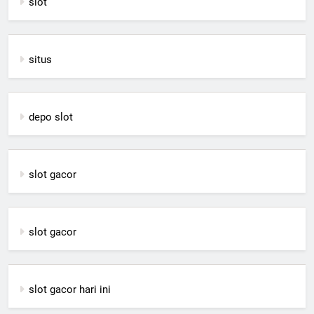
slot
situs
depo slot
slot gacor
slot gacor
slot gacor hari ini