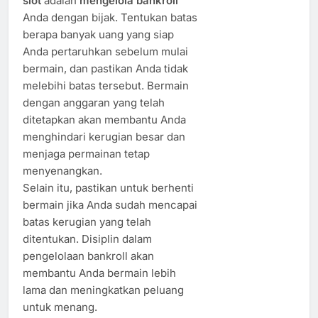
slot
adalah
mengelola bankroll
Anda dengan bijak. Tentukan batas
berapa banyak uang yang siap
Anda pertaruhkan sebelum mulai
bermain, dan pastikan Anda tidak
melebihi batas tersebut. Bermain
dengan anggaran yang telah
ditetapkan akan membantu Anda
menghindari kerugian besar dan
menjaga permainan tetap
menyenangkan.
Selain itu, pastikan untuk berhenti
bermain jika Anda sudah mencapai
batas kerugian yang telah
ditentukan. Disiplin dalam
pengelolaan bankroll akan
membantu Anda bermain lebih
lama dan meningkatkan peluang
untuk menang.