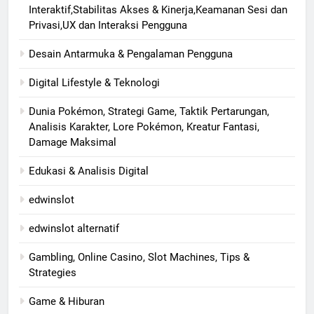
Interaktif,Stabilitas Akses & Kinerja,Keamanan Sesi dan
Privasi,UX dan Interaksi Pengguna
Desain Antarmuka & Pengalaman Pengguna
Digital Lifestyle & Teknologi
Dunia Pokémon, Strategi Game, Taktik Pertarungan,
Analisis Karakter, Lore Pokémon, Kreatur Fantasi,
Damage Maksimal
Edukasi & Analisis Digital
edwinslot
edwinslot alternatif
Gambling, Online Casino, Slot Machines, Tips &
Strategies
Game & Hiburan