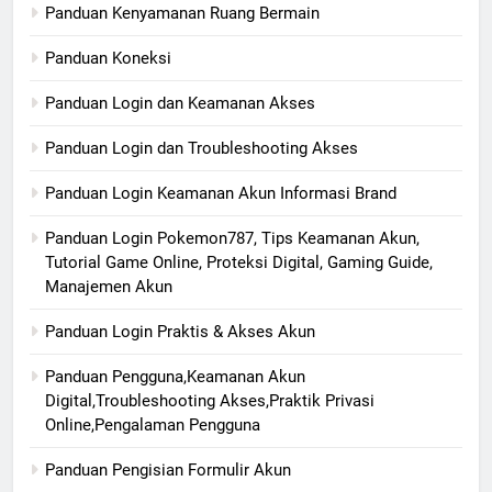
Panduan Kenyamanan Ruang Bermain
Panduan Koneksi
Panduan Login dan Keamanan Akses
Panduan Login dan Troubleshooting Akses
Panduan Login Keamanan Akun Informasi Brand
Panduan Login Pokemon787, Tips Keamanan Akun,
Tutorial Game Online, Proteksi Digital, Gaming Guide,
Manajemen Akun
Panduan Login Praktis & Akses Akun
Panduan Pengguna,Keamanan Akun
Digital,Troubleshooting Akses,Praktik Privasi
Online,Pengalaman Pengguna
Panduan Pengisian Formulir Akun