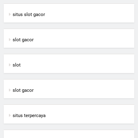
situs slot gacor
slot gacor
slot
slot gacor
situs terpercaya