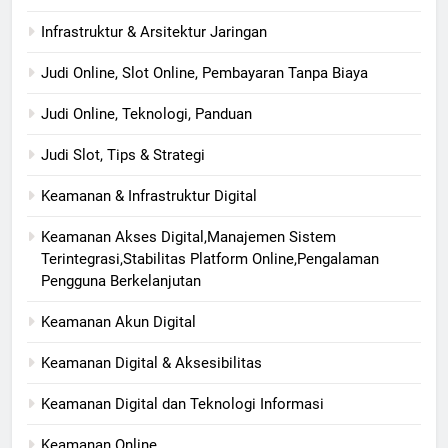
Infrastruktur & Arsitektur Jaringan
Judi Online, Slot Online, Pembayaran Tanpa Biaya
Judi Online, Teknologi, Panduan
Judi Slot, Tips & Strategi
Keamanan & Infrastruktur Digital
Keamanan Akses Digital,Manajemen Sistem
Terintegrasi,Stabilitas Platform Online,Pengalaman
Pengguna Berkelanjutan
Keamanan Akun Digital
Keamanan Digital & Aksesibilitas
Keamanan Digital dan Teknologi Informasi
Keamanan Online