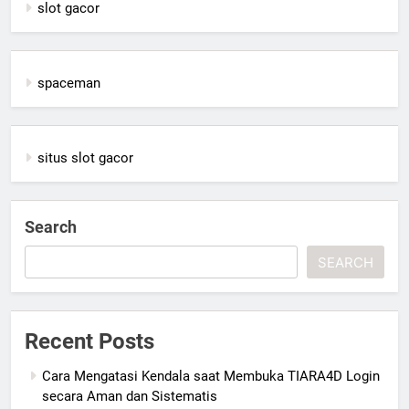
slot gacor
spaceman
situs slot gacor
Search
SEARCH
Recent Posts
Cara Mengatasi Kendala saat Membuka TIARA4D Login
secara Aman dan Sistematis