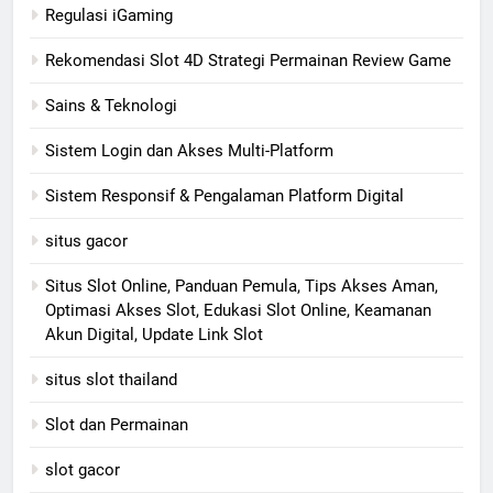
Regulasi iGaming
Rekomendasi Slot 4D Strategi Permainan Review Game
Sains & Teknologi
Sistem Login dan Akses Multi-Platform
Sistem Responsif & Pengalaman Platform Digital
situs gacor
Situs Slot Online, Panduan Pemula, Tips Akses Aman,
Optimasi Akses Slot, Edukasi Slot Online, Keamanan
Akun Digital, Update Link Slot
situs slot thailand
Slot dan Permainan
slot gacor