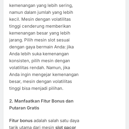
kemenangan yang lebih sering,
namun dalam jumlah yang lebih
kecil. Mesin dengan volatilitas
tinggi cenderung memberikan
kemenangan besar yang lebih
jarang. Pilih mesin slot sesuai
dengan gaya bermain Anda: jika
Anda lebih suka kemenangan
konsisten, pilih mesin dengan
volatilitas rendah. Namun, jika
Anda ingin mengejar kemenangan
besar, mesin dengan volatilitas
tinggi bisa menjadi pilihan.
2.
Manfaatkan Fitur Bonus dan
Putaran Gratis
Fitur bonus
adalah salah satu daya
tarik utama dari mesin
slot gacor