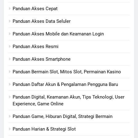
Panduan Akses Cepat
Panduan Akses Data Seluler
Panduan Akses Mobile dan Keamanan Login
Panduan Akses Resmi
Panduan Akses Smartphone
Panduan Bermain Slot, Mitos Slot, Permainan Kasino
Panduan Daftar Akun & Pengalaman Pengguna Baru
Panduan Digital, Keamanan Akun, Tips Teknologi, User
Experience, Game Online
Panduan Game, Hiburan Digital, Strategi Bermain
Panduan Harian & Strategi Slot