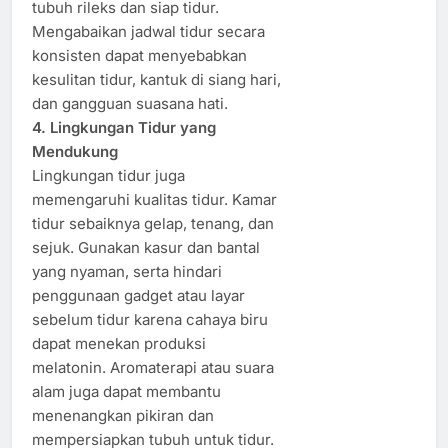
tubuh rileks dan siap tidur.
Mengabaikan jadwal tidur secara
konsisten dapat menyebabkan
kesulitan tidur, kantuk di siang hari,
dan gangguan suasana hati.
4. Lingkungan Tidur yang
Mendukung
Lingkungan tidur juga
memengaruhi kualitas tidur. Kamar
tidur sebaiknya gelap, tenang, dan
sejuk. Gunakan kasur dan bantal
yang nyaman, serta hindari
penggunaan gadget atau layar
sebelum tidur karena cahaya biru
dapat menekan produksi
melatonin. Aromaterapi atau suara
alam juga dapat membantu
menenangkan pikiran dan
mempersiapkan tubuh untuk tidur.