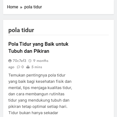
Home
pola tidur
pola tidur
Pola Tidur yang Baik untuk
Tubuh dan Pikiran
70c7ef3
9 months
ago
0
5 mins
Temukan pentingnya pola tidur
yang baik bagi kesehatan fisik dan
mental, tips menjaga kualitas tidur,
dan cara membangun rutinitas
tidur yang mendukung tubuh dan
pikiran tetap optimal setiap hari.
Tidur bukan hanya sekadar