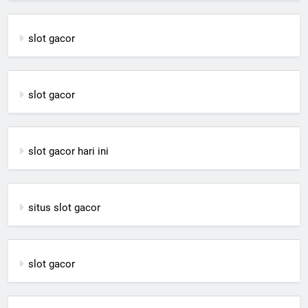
slot gacor
slot gacor
slot gacor hari ini
situs slot gacor
slot gacor