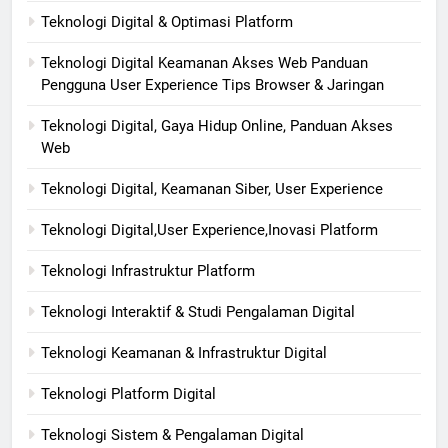
Teknologi Digital & Optimasi Platform
Teknologi Digital Keamanan Akses Web Panduan
Pengguna User Experience Tips Browser & Jaringan
Teknologi Digital, Gaya Hidup Online, Panduan Akses
Web
Teknologi Digital, Keamanan Siber, User Experience
Teknologi Digital,User Experience,Inovasi Platform
Teknologi Infrastruktur Platform
Teknologi Interaktif & Studi Pengalaman Digital
Teknologi Keamanan & Infrastruktur Digital
Teknologi Platform Digital
Teknologi Sistem & Pengalaman Digital