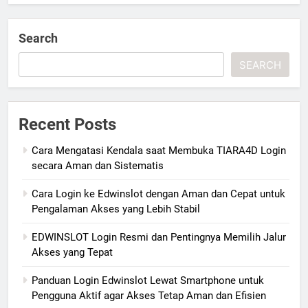
Search
SEARCH
Recent Posts
Cara Mengatasi Kendala saat Membuka TIARA4D Login
secara Aman dan Sistematis
Cara Login ke Edwinslot dengan Aman dan Cepat untuk
Pengalaman Akses yang Lebih Stabil
EDWINSLOT Login Resmi dan Pentingnya Memilih Jalur
Akses yang Tepat
Panduan Login Edwinslot Lewat Smartphone untuk
Pengguna Aktif agar Akses Tetap Aman dan Efisien