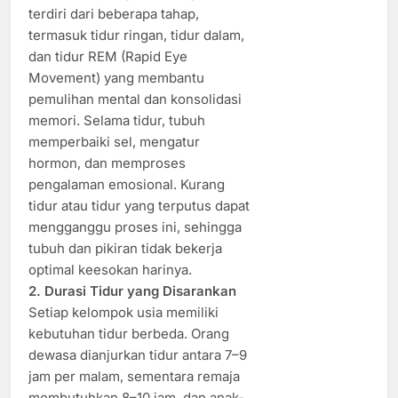
terdiri dari beberapa tahap,
termasuk tidur ringan, tidur dalam,
dan tidur REM (Rapid Eye
Movement) yang membantu
pemulihan mental dan konsolidasi
memori. Selama tidur, tubuh
memperbaiki sel, mengatur
hormon, dan memproses
pengalaman emosional. Kurang
tidur atau tidur yang terputus dapat
mengganggu proses ini, sehingga
tubuh dan pikiran tidak bekerja
optimal keesokan harinya.
2. Durasi Tidur yang Disarankan
Setiap kelompok usia memiliki
kebutuhan tidur berbeda. Orang
dewasa dianjurkan tidur antara 7–9
jam per malam, sementara remaja
membutuhkan 8–10 jam, dan anak-