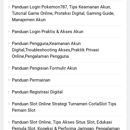
Panduan Login Pokemon787, Tips Keamanan Akun,
Tutorial Game Online, Proteksi Digital, Gaming Guide,
Manajemen Akun
Panduan Login Praktis & Akses Akun
Panduan Pengguna,Keamanan Akun
Digital,Troubleshooting Akses,Praktik Privasi
Online,Pengalaman Pengguna
Panduan Pengisian Formulir Akun
Panduan Permainan
Panduan Registrasi Digital
Panduan Slot Online Strategi Turnamen CorlaSlot Tips
Pemain Slot
Panduan Slot Online, Tips Akses Situs Slot, Edukasi
Pemula Slot, Koneksi & Performa Jaringan, Pengalaman