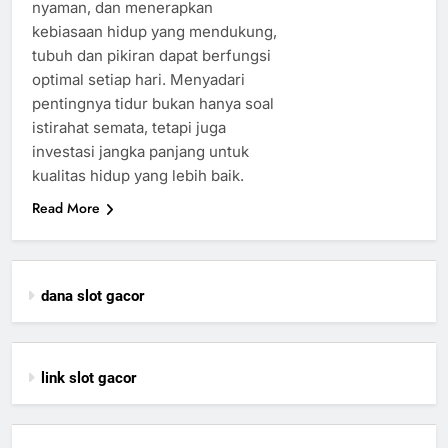
nyaman, dan menerapkan
kebiasaan hidup yang mendukung,
tubuh dan pikiran dapat berfungsi
optimal setiap hari. Menyadari
pentingnya tidur bukan hanya soal
istirahat semata, tetapi juga
investasi jangka panjang untuk
kualitas hidup yang lebih baik.
Read More
dana slot gacor
link slot gacor