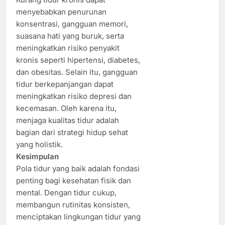
menyebabkan penurunan
konsentrasi, gangguan memori,
suasana hati yang buruk, serta
meningkatkan risiko penyakit
kronis seperti hipertensi, diabetes,
dan obesitas. Selain itu, gangguan
tidur berkepanjangan dapat
meningkatkan risiko depresi dan
kecemasan. Oleh karena itu,
menjaga kualitas tidur adalah
bagian dari strategi hidup sehat
yang holistik.
Kesimpulan
Pola tidur yang baik adalah fondasi
penting bagi kesehatan fisik dan
mental. Dengan tidur cukup,
membangun rutinitas konsisten,
menciptakan lingkungan tidur yang