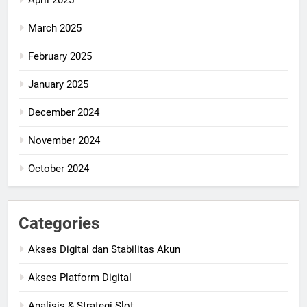
April 2025
March 2025
February 2025
January 2025
December 2024
November 2024
October 2024
Categories
Akses Digital dan Stabilitas Akun
Akses Platform Digital
Analisis & Strategi Slot