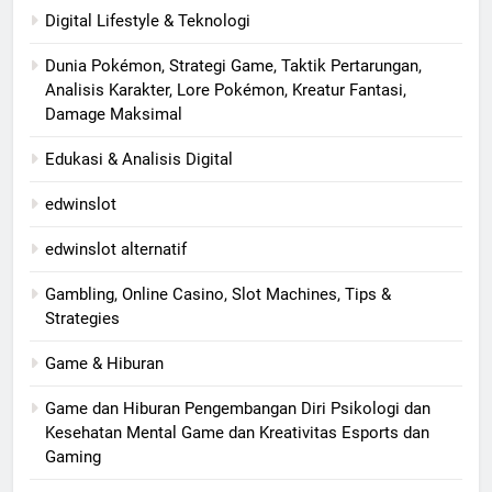
Digital Lifestyle & Teknologi
Dunia Pokémon, Strategi Game, Taktik Pertarungan,
Analisis Karakter, Lore Pokémon, Kreatur Fantasi,
Damage Maksimal
Edukasi & Analisis Digital
edwinslot
edwinslot alternatif
Gambling, Online Casino, Slot Machines, Tips &
Strategies
Game & Hiburan
Game dan Hiburan Pengembangan Diri Psikologi dan
Kesehatan Mental Game dan Kreativitas Esports dan
Gaming