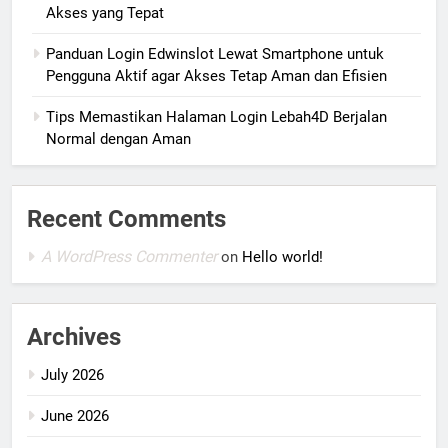
Akses yang Tepat
Panduan Login Edwinslot Lewat Smartphone untuk
Pengguna Aktif agar Akses Tetap Aman dan Efisien
Tips Memastikan Halaman Login Lebah4D Berjalan
Normal dengan Aman
Recent Comments
A WordPress Commenter
on
Hello world!
Archives
July 2026
June 2026