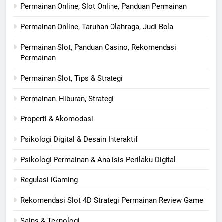
Permainan Online, Slot Online, Panduan Permainan
Permainan Online, Taruhan Olahraga, Judi Bola
Permainan Slot, Panduan Casino, Rekomendasi
Permainan
Permainan Slot, Tips & Strategi
Permainan, Hiburan, Strategi
Properti & Akomodasi
Psikologi Digital & Desain Interaktif
Psikologi Permainan & Analisis Perilaku Digital
Regulasi iGaming
Rekomendasi Slot 4D Strategi Permainan Review Game
Sains & Teknologi