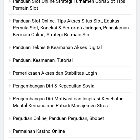
Panduan Slot Online Strategi Turnamen CorlaSlot Tips
Pemain Slot
Panduan Slot Online, Tips Akses Situs Slot, Edukasi
Pemula Slot, Koneksi & Performa Jaringan, Pengalaman
Bermain Online, Strategi Bermain Slot
Panduan Teknis & Keamanan Akses Digital
Panduan, Keamanan, Tutorial
Pemeriksaan Akses dan Stabilitas Login
Pengembangan Diri & Kepedulian Sosial
Pengembangan Diri Motivasi dan Inspirasi Kesehatan
Mental Kemandirian Pribadi Manajemen Stres
Perjudian Online, Panduan Perjudian, Sbobet
Permainan Kasino Online