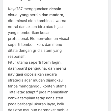
Kaya787 menggunakan
desain
visual yang bersih dan modern
,
didominasi oleh kombinasi warna
netral dan aksen biru atau hijau
yang memberikan kesan
profesional. Elemen-elemen visual
seperti tombol, ikon, dan menu
ditata dengan grid sistem yang
responsif.
Fitur utama seperti
form login,
dashboard pengguna, dan menu
navigasi
diposisikan secara
strategis agar mudah dijangkau
tanpa mengganggu konten utama.
Tata letak adaptif juga memastikan
bahwa tampilan tetap konsisten
pada berbagai ukuran layar, baik
desktop maupun perangkat mobile.