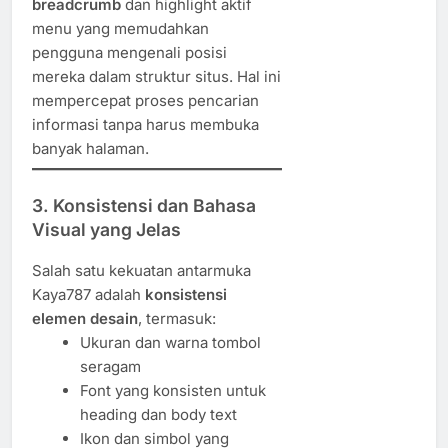
breadcrumb
dan highlight aktif
menu yang memudahkan
pengguna mengenali posisi
mereka dalam struktur situs. Hal ini
mempercepat proses pencarian
informasi tanpa harus membuka
banyak halaman.
3. Konsistensi dan Bahasa
Visual yang Jelas
Salah satu kekuatan antarmuka
Kaya787 adalah
konsistensi
elemen desain
, termasuk:
Ukuran dan warna tombol
seragam
Font yang konsisten untuk
heading dan body text
Ikon dan simbol yang