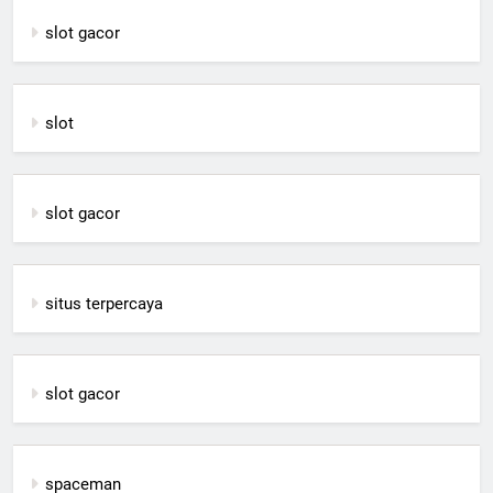
slot gacor
slot
slot gacor
situs terpercaya
slot gacor
spaceman