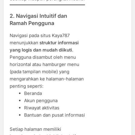
2. Navigasi Intuitif dan
Ramah Pengguna
Navigasi pada situs Kaya787
menunjukkan
struktur informasi
yang logis dan mudah diikuti
.
Pengguna disambut oleh menu
horizontal atau hamburger menu
(pada tampilan mobile) yang
mengarahkan ke halaman-halaman
penting seperti:
Beranda
Akun pengguna
Riwayat aktivitas
Bantuan dan pusat informasi
Setiap halaman memiliki