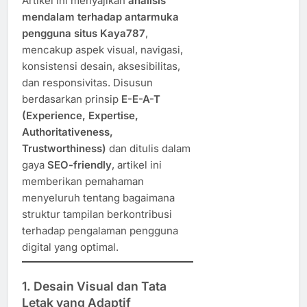
Artikel ini menyajikan
analisis
mendalam terhadap antarmuka
pengguna situs Kaya787
,
mencakup aspek visual, navigasi,
konsistensi desain, aksesibilitas,
dan responsivitas. Disusun
berdasarkan prinsip
E-E-A-T
(Experience, Expertise,
Authoritativeness,
Trustworthiness)
dan ditulis dalam
gaya
SEO-friendly
, artikel ini
memberikan pemahaman
menyeluruh tentang bagaimana
struktur tampilan berkontribusi
terhadap pengalaman pengguna
digital yang optimal.
1. Desain Visual dan Tata
Letak yang Adaptif