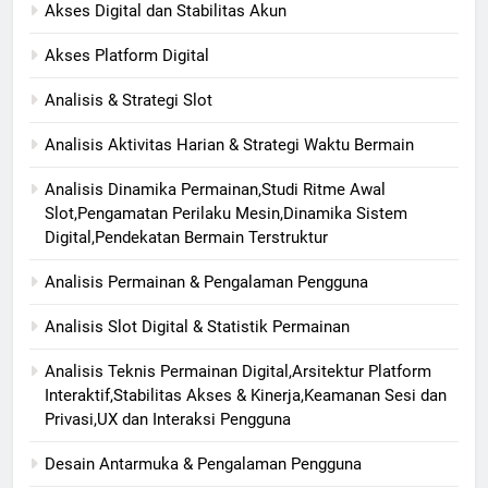
Akses Digital dan Stabilitas Akun
Akses Platform Digital
Analisis & Strategi Slot
Analisis Aktivitas Harian & Strategi Waktu Bermain
Analisis Dinamika Permainan,Studi Ritme Awal
Slot,Pengamatan Perilaku Mesin,Dinamika Sistem
Digital,Pendekatan Bermain Terstruktur
Analisis Permainan & Pengalaman Pengguna
Analisis Slot Digital & Statistik Permainan
Analisis Teknis Permainan Digital,Arsitektur Platform
Interaktif,Stabilitas Akses & Kinerja,Keamanan Sesi dan
Privasi,UX dan Interaksi Pengguna
Desain Antarmuka & Pengalaman Pengguna