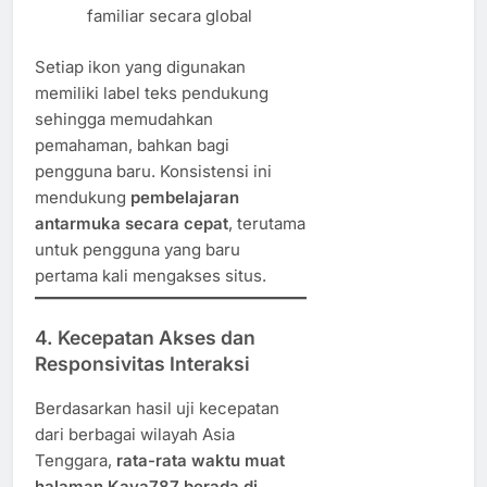
familiar secara global
Setiap ikon yang digunakan
memiliki label teks pendukung
sehingga memudahkan
pemahaman, bahkan bagi
pengguna baru. Konsistensi ini
mendukung
pembelajaran
antarmuka secara cepat
, terutama
untuk pengguna yang baru
pertama kali mengakses situs.
4. Kecepatan Akses dan
Responsivitas Interaksi
Berdasarkan hasil uji kecepatan
dari berbagai wilayah Asia
Tenggara,
rata-rata waktu muat
halaman Kaya787 berada di