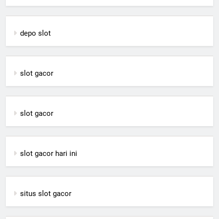
depo slot
slot gacor
slot gacor
slot gacor hari ini
situs slot gacor