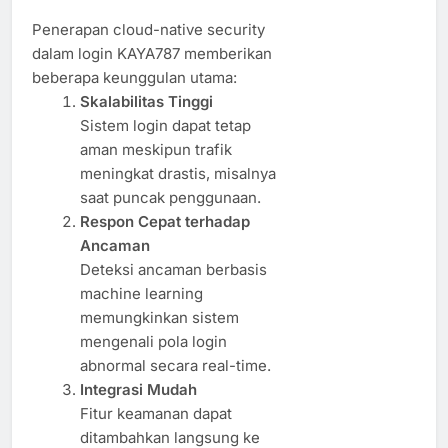
Penerapan cloud-native security
dalam login KAYA787 memberikan
beberapa keunggulan utama:
Skalabilitas Tinggi
Sistem login dapat tetap
aman meskipun trafik
meningkat drastis, misalnya
saat puncak penggunaan.
Respon Cepat terhadap
Ancaman
Deteksi ancaman berbasis
machine learning
memungkinkan sistem
mengenali pola login
abnormal secara real-time.
Integrasi Mudah
Fitur keamanan dapat
ditambahkan langsung ke