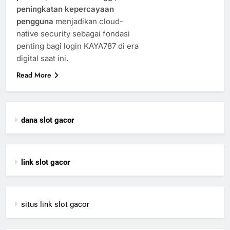
peningkatan kepercayaan
pengguna
menjadikan cloud-
native security sebagai fondasi
penting bagi login KAYA787 di era
digital saat ini.
Read More
dana slot gacor
link slot gacor
situs link slot gacor