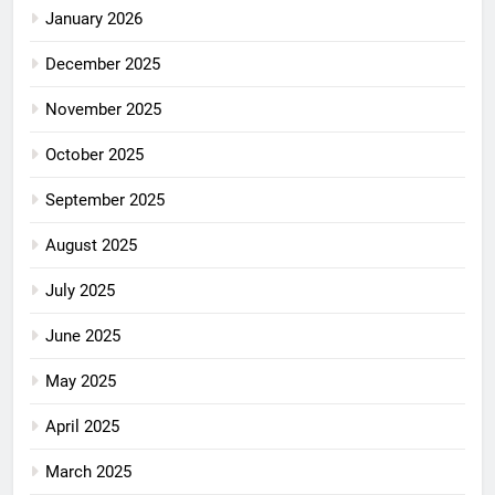
January 2026
December 2025
November 2025
October 2025
September 2025
August 2025
July 2025
June 2025
May 2025
April 2025
March 2025