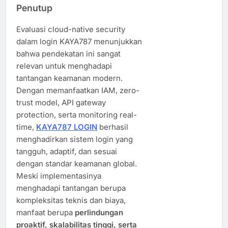
Penutup
Evaluasi cloud-native security
dalam login KAYA787 menunjukkan
bahwa pendekatan ini sangat
relevan untuk menghadapi
tantangan keamanan modern.
Dengan memanfaatkan IAM, zero-
trust model, API gateway
protection, serta monitoring real-
time,
KAYA787 LOGIN
berhasil
menghadirkan sistem login yang
tangguh, adaptif, dan sesuai
dengan standar keamanan global.
Meski implementasinya
menghadapi tantangan berupa
kompleksitas teknis dan biaya,
manfaat berupa
perlindungan
proaktif, skalabilitas tinggi, serta