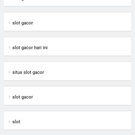
slot gacor
slot gacor hari ini
situs slot gacor
slot gacor
slot