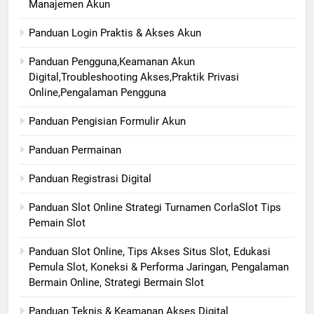
Manajemen Akun
Panduan Login Praktis & Akses Akun
Panduan Pengguna,Keamanan Akun
Digital,Troubleshooting Akses,Praktik Privasi
Online,Pengalaman Pengguna
Panduan Pengisian Formulir Akun
Panduan Permainan
Panduan Registrasi Digital
Panduan Slot Online Strategi Turnamen CorlaSlot Tips
Pemain Slot
Panduan Slot Online, Tips Akses Situs Slot, Edukasi
Pemula Slot, Koneksi & Performa Jaringan, Pengalaman
Bermain Online, Strategi Bermain Slot
Panduan Teknis & Keamanan Akses Digital