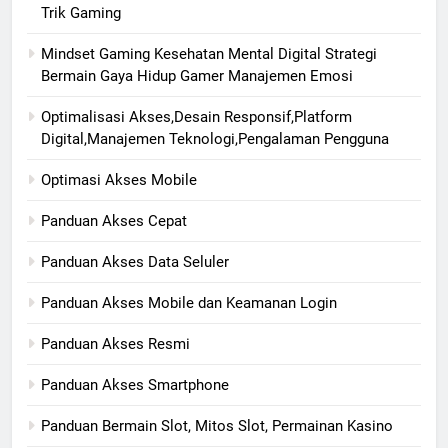
Trik Gaming
Mindset Gaming Kesehatan Mental Digital Strategi
Bermain Gaya Hidup Gamer Manajemen Emosi
Optimalisasi Akses,Desain Responsif,Platform
Digital,Manajemen Teknologi,Pengalaman Pengguna
Optimasi Akses Mobile
Panduan Akses Cepat
Panduan Akses Data Seluler
Panduan Akses Mobile dan Keamanan Login
Panduan Akses Resmi
Panduan Akses Smartphone
Panduan Bermain Slot, Mitos Slot, Permainan Kasino