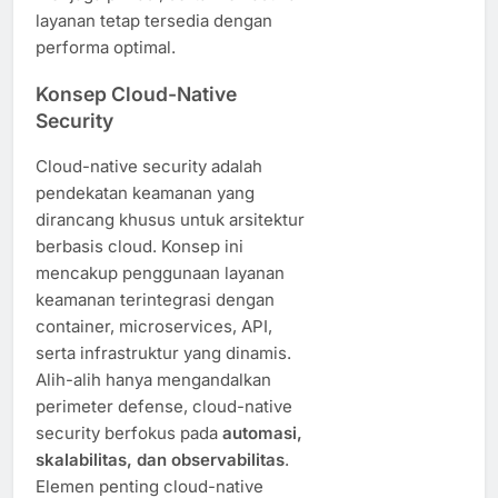
layanan tetap tersedia dengan
performa optimal.
Konsep Cloud-Native
Security
Cloud-native security adalah
pendekatan keamanan yang
dirancang khusus untuk arsitektur
berbasis cloud. Konsep ini
mencakup penggunaan layanan
keamanan terintegrasi dengan
container, microservices, API,
serta infrastruktur yang dinamis.
Alih-alih hanya mengandalkan
perimeter defense, cloud-native
security berfokus pada
automasi,
skalabilitas, dan observabilitas
.
Elemen penting cloud-native