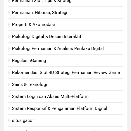
Permainan Slot, Tips & Strategi
Permainan, Hiburan, Strategi
Properti & Akomodasi
Psikologi Digital & Desain Interaktif
Psikologi Permainan & Analisis Perilaku Digital
Regulasi iGaming
Rekomendasi Slot 4D Strategi Permainan Review Game
Sains & Teknologi
Sistem Login dan Akses Multi-Platform
Sistem Responsif & Pengalaman Platform Digital
situs gacor