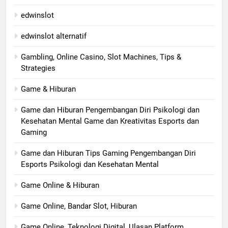
edwinslot
edwinslot alternatif
Gambling, Online Casino, Slot Machines, Tips &
Strategies
Game & Hiburan
Game dan Hiburan Pengembangan Diri Psikologi dan
Kesehatan Mental Game dan Kreativitas Esports dan
Gaming
Game dan Hiburan Tips Gaming Pengembangan Diri
Esports Psikologi dan Kesehatan Mental
Game Online & Hiburan
Game Online, Bandar Slot, Hiburan
Game Online, Teknologi Digital, Ulasan Platform