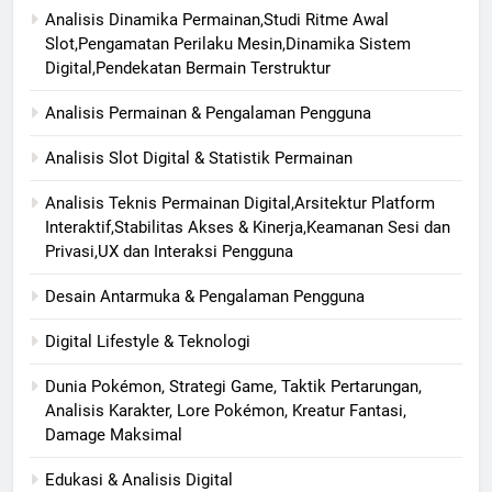
Analisis Dinamika Permainan,Studi Ritme Awal
Slot,Pengamatan Perilaku Mesin,Dinamika Sistem
Digital,Pendekatan Bermain Terstruktur
Analisis Permainan & Pengalaman Pengguna
Analisis Slot Digital & Statistik Permainan
Analisis Teknis Permainan Digital,Arsitektur Platform
Interaktif,Stabilitas Akses & Kinerja,Keamanan Sesi dan
Privasi,UX dan Interaksi Pengguna
Desain Antarmuka & Pengalaman Pengguna
Digital Lifestyle & Teknologi
Dunia Pokémon, Strategi Game, Taktik Pertarungan,
Analisis Karakter, Lore Pokémon, Kreatur Fantasi,
Damage Maksimal
Edukasi & Analisis Digital