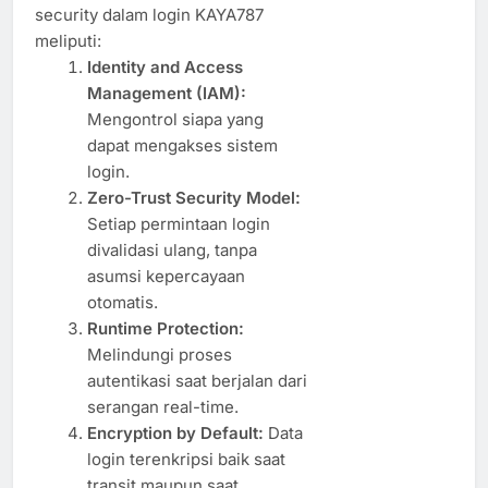
security dalam login KAYA787
meliputi:
Identity and Access
Management (IAM):
Mengontrol siapa yang
dapat mengakses sistem
login.
Zero-Trust Security Model:
Setiap permintaan login
divalidasi ulang, tanpa
asumsi kepercayaan
otomatis.
Runtime Protection:
Melindungi proses
autentikasi saat berjalan dari
serangan real-time.
Encryption by Default:
Data
login terenkripsi baik saat
transit maupun saat