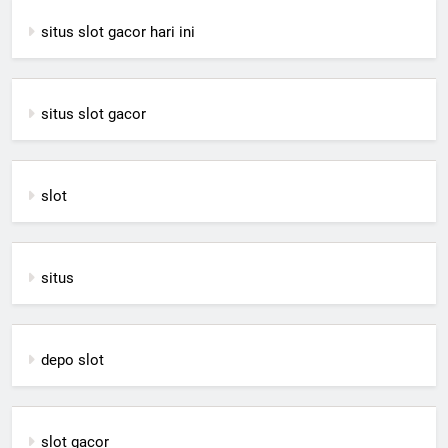
situs slot gacor hari ini
situs slot gacor
slot
situs
depo slot
slot gacor