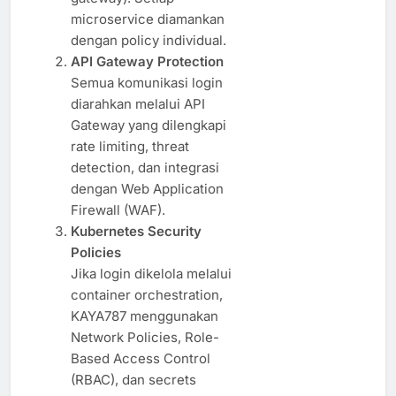
microservice diamankan
dengan policy individual.
API Gateway Protection
Semua komunikasi login
diarahkan melalui API
Gateway yang dilengkapi
rate limiting, threat
detection, dan integrasi
dengan Web Application
Firewall (WAF).
Kubernetes Security
Policies
Jika login dikelola melalui
container orchestration,
KAYA787 menggunakan
Network Policies, Role-
Based Access Control
(RBAC), dan secrets