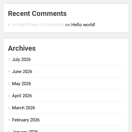
Recent Comments
A WordPress Commenter
on
Hello world!
Archives
July 2026
June 2026
May 2026
April 2026
March 2026
February 2026
January 2026