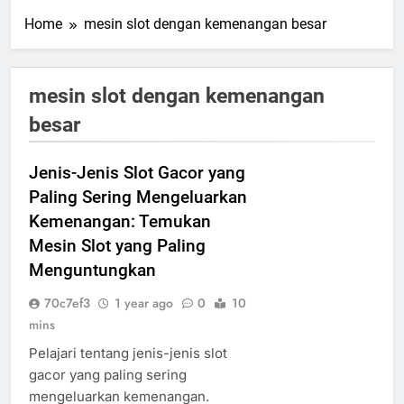
Home
mesin slot dengan kemenangan besar
mesin slot dengan kemenangan
besar
Jenis-Jenis Slot Gacor yang
Paling Sering Mengeluarkan
Kemenangan: Temukan
Mesin Slot yang Paling
Menguntungkan
70c7ef3
1 year ago
0
10
mins
Pelajari tentang jenis-jenis slot
gacor yang paling sering
mengeluarkan kemenangan.