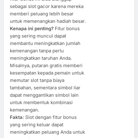
sebagai slot gacor karena mereka
memberi peluang lebih besar
untuk memenangkan hadiah besar.
Kenapa ini penting?
Fitur bonus
yang sering muncul dapat
membantu meningkatkan jumlah
kemenangan tanpa perlu
meningkatkan taruhan Anda.
Misalnya, putaran gratis memberi
kesempatan kepada pemain untuk
memutar slot tanpa biaya
tambahan, sementara simbol liar
dapat menggantikan simbol lain
untuk membentuk kombinasi
kemenangan.
Fakta:
Slot dengan fitur bonus
yang sering keluar dapat
meningkatkan peluang Anda untuk