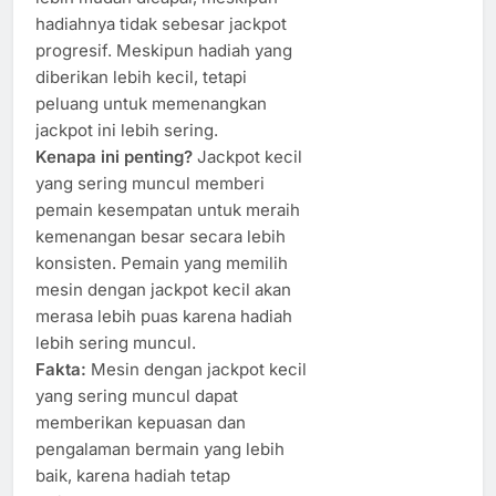
hadiahnya tidak sebesar jackpot
progresif. Meskipun hadiah yang
diberikan lebih kecil, tetapi
peluang untuk memenangkan
jackpot ini lebih sering.
Kenapa ini penting?
Jackpot kecil
yang sering muncul memberi
pemain kesempatan untuk meraih
kemenangan besar secara lebih
konsisten. Pemain yang memilih
mesin dengan jackpot kecil akan
merasa lebih puas karena hadiah
lebih sering muncul.
Fakta:
Mesin dengan jackpot kecil
yang sering muncul dapat
memberikan kepuasan dan
pengalaman bermain yang lebih
baik, karena hadiah tetap