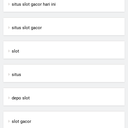
situs slot gacor hari ini
situs slot gacor
slot
situs
depo slot
slot gacor