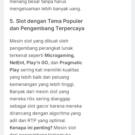
menang besar tanpa harus
mengeluarkan lebih banyak uang.
5. Slot dengan Tema Populer
dan Pengembang Terpercaya
Mesin slot yang dibuat oleh
pengembang perangkat lunak
terkenal seperti
Microgaming
,
NetEnt
,
Play’n GO
, dan
Pragmatic
Play
sering kali memiliki kualitas
yang lebih baik dan peluang
kemenangan yang lebih tinggi.
Banyak dari mesin slot yang
mereka rilis sering dianggap
sebagai slot gacor karena mereka
dirancang dengan algoritma yang
adil dan RTP yang optimal.
Kenapa ini penting?
Mesin slot
dari pengembang terkemuka