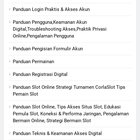
Panduan Login Praktis & Akses Akun
Panduan Pengguna,Keamanan Akun
Digital,Troubleshooting Akses,Praktik Privasi
Online,Pengalaman Pengguna
Panduan Pengisian Formulir Akun
Panduan Permainan
Panduan Registrasi Digital
Panduan Slot Online Strategi Turnamen CorlaSlot Tips
Pemain Slot
Panduan Slot Online, Tips Akses Situs Slot, Edukasi
Pemula Slot, Koneksi & Performa Jaringan, Pengalaman
Bermain Online, Strategi Bermain Slot
Panduan Teknis & Keamanan Akses Digital