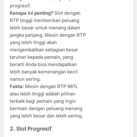
progresif.
Kenapa ini penting?
Slot dengan
RTP tinggi memberikan peluang
lebih besar untuk menang dalam
jangka panjang. Mesin dengan RTP
yang lebih tinggi akan
mengembalikan sebagian besar
taruhan kepada pemain, yang
berarti Anda bisa mendapatkan
lebih banyak kemenangan kecil
namun sering.
Fakta:
Mesin dengan RTP 96%
atau lebih tinggi adalah pilihan
terbaik bagi pemain yang ingin
bermain dengan peluang menang
yang lebih besar dan lebih sering.
2. Slot Progresif