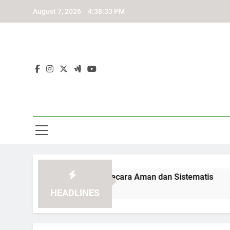
Skip
August 7, 2026
4:38:34 PM
to
content
Mak
Temukan T
 TIARA4D Login secara Aman dan Sistematis
Cara Logi
1 Month Ago
HEADLINES