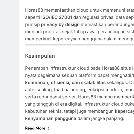
Horas88 memanfaatkan cloud untuk memenuhi sta
seperti
ISO/IEC 27001
dan regulasi privasi data sep
prinsip
privacy by design
memastikan perlindunga
menjadi prioritas sejak tahap awal perancangan sis
memperkuat kepercayaan pengguna dalam menggu
Kesimpulan
Penerapan infrastruktur cloud pada Horas88 situs 
nyata bagaimana sebuah platform dapat menghadi
keamanan, efisiensi, dan skalabilitas
sekaligus. 
auto-scaling, load balancing, enkripsi modern, moni
serta redundansi server, Horas88 mampu memberik
yang tangguh di era digital. Infrastruktur cloud b
kebutuhan teknis, tetapi juga membangun
keperca
kenyamanan pengguna
dalam jangka panjang.
Read More