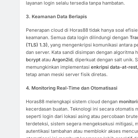
layanan login selalu tersedia tanpa hambatan.
3. Keamanan Data Berlapis
Penerapan cloud di Horas88 tidak hanya soal efisien
keamanan. Semua data login dilindungi dengan
Tra
(TLS) 1.3)
, yang mengenkripsi komunikasi antara 
dan server. Kata sandi disimpan dengan algoritma h
bcrypt
atau
Argon2id
, diperkuat dengan salt unik. S
memungkinkan implementasi
enkripsi data-at-rest
tetap aman meski server fisik diretas.
4. Monitoring Real-Time dan Otomatisasi
Horas88 melengkapi sistem cloud dengan
monitori
kecerdasan buatan. Teknologi ini secara otomatis 
seperti login dari lokasi asing atau percobaan brut
terdeteksi, sistem segera mengeksekusi mitigasi, 
autentikasi tambahan atau memblokir akses mencu