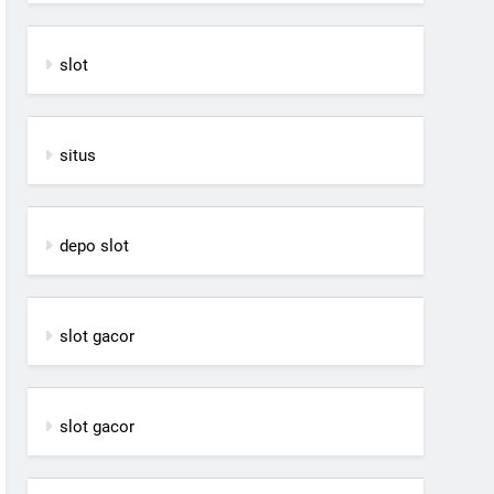
slot
situs
depo slot
slot gacor
slot gacor