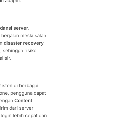
n adaptif.
dansi server
.
 berjalan meski salah
an
disaster recovery
, sehingga risiko
lisir.
isten di berbagai
hone, pengguna dapat
dengan
Content
rim dari server
login lebih cepat dan