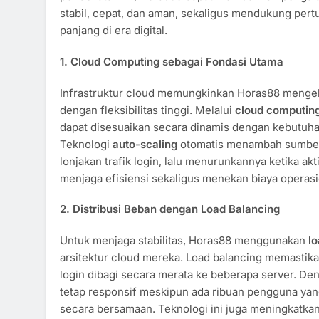
stabil, cepat, dan aman, sekaligus mendukung per
panjang di era digital.
1. Cloud Computing sebagai Fondasi Utama
Infrastruktur cloud memungkinkan Horas88 mengelo
dengan fleksibilitas tinggi. Melalui
cloud computin
dapat disesuaikan secara dinamis dengan kebutuh
Teknologi
auto-scaling
otomatis menambah sumber 
lonjakan trafik login, lalu menurunkannya ketika akt
menjaga efisiensi sekaligus menekan biaya operasi
2. Distribusi Beban dengan Load Balancing
Untuk menjaga stabilitas, Horas88 menggunakan
l
arsitektur cloud mereka. Load balancing memastika
login dibagi secara merata ke beberapa server. Den
tetap responsif meskipun ada ribuan pengguna ya
secara bersamaan. Teknologi ini juga meningkatka