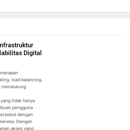
nfrastruktur
abilitas Digital
penerapan
ling, load balancing,
uk mendukung
.
 yang tidak hanya
ribuan pengguna
ersebut dengan
 mereka. Dengan
aman akses yang