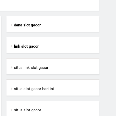
dana slot gacor
link slot gacor
situs link slot gacor
situs slot gacor hari ini
situs slot gacor