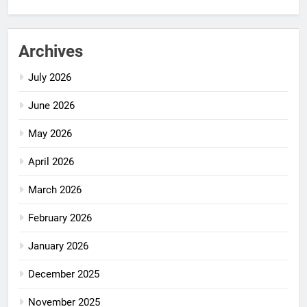
Archives
July 2026
June 2026
May 2026
April 2026
March 2026
February 2026
January 2026
December 2025
November 2025