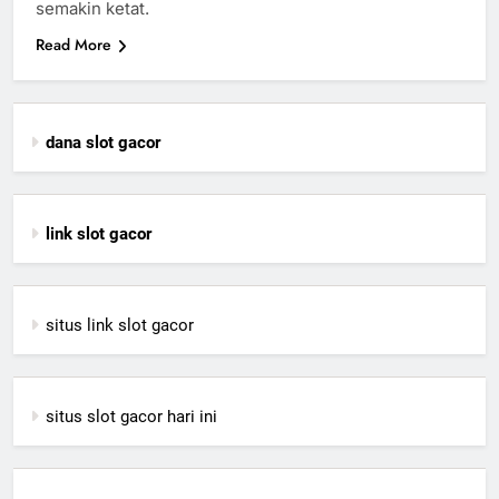
semakin ketat.
Read More
dana slot gacor
link slot gacor
situs link slot gacor
situs slot gacor hari ini