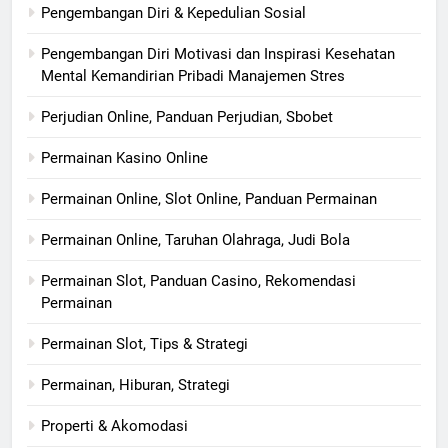
Pengembangan Diri & Kepedulian Sosial
Pengembangan Diri Motivasi dan Inspirasi Kesehatan
Mental Kemandirian Pribadi Manajemen Stres
Perjudian Online, Panduan Perjudian, Sbobet
Permainan Kasino Online
Permainan Online, Slot Online, Panduan Permainan
Permainan Online, Taruhan Olahraga, Judi Bola
Permainan Slot, Panduan Casino, Rekomendasi
Permainan
Permainan Slot, Tips & Strategi
Permainan, Hiburan, Strategi
Properti & Akomodasi