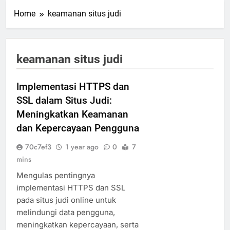
Home
keamanan situs judi
keamanan situs judi
Implementasi HTTPS dan
SSL dalam Situs Judi:
Meningkatkan Keamanan
dan Kepercayaan Pengguna
70c7ef3
1 year ago
0
7
mins
Mengulas pentingnya
implementasi HTTPS dan SSL
pada situs judi online untuk
melindungi data pengguna,
meningkatkan kepercayaan, serta