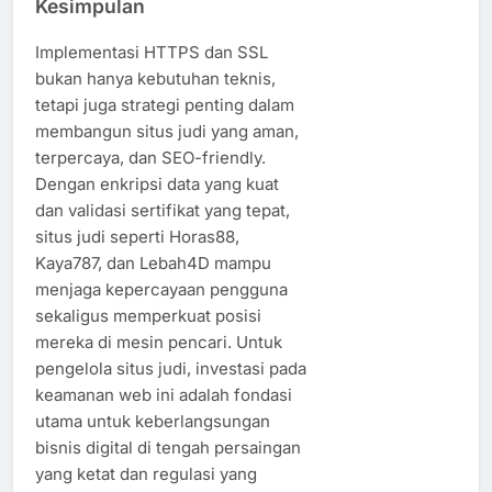
Kesimpulan
Implementasi HTTPS dan SSL
bukan hanya kebutuhan teknis,
tetapi juga strategi penting dalam
membangun situs judi yang aman,
terpercaya, dan SEO-friendly.
Dengan enkripsi data yang kuat
dan validasi sertifikat yang tepat,
situs judi seperti Horas88,
Kaya787, dan Lebah4D mampu
menjaga kepercayaan pengguna
sekaligus memperkuat posisi
mereka di mesin pencari. Untuk
pengelola situs judi, investasi pada
keamanan web ini adalah fondasi
utama untuk keberlangsungan
bisnis digital di tengah persaingan
yang ketat dan regulasi yang