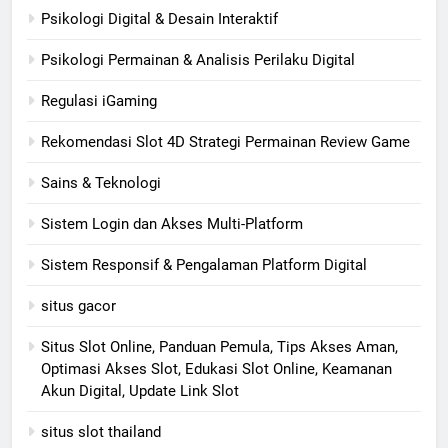
Psikologi Digital & Desain Interaktif
Psikologi Permainan & Analisis Perilaku Digital
Regulasi iGaming
Rekomendasi Slot 4D Strategi Permainan Review Game
Sains & Teknologi
Sistem Login dan Akses Multi-Platform
Sistem Responsif & Pengalaman Platform Digital
situs gacor
Situs Slot Online, Panduan Pemula, Tips Akses Aman,
Optimasi Akses Slot, Edukasi Slot Online, Keamanan
Akun Digital, Update Link Slot
situs slot thailand