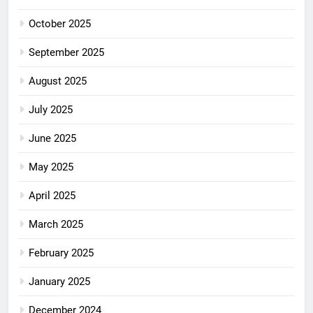
October 2025
September 2025
August 2025
July 2025
June 2025
May 2025
April 2025
March 2025
February 2025
January 2025
December 2024