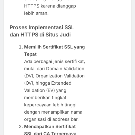
HTTPS karena dianggap
lebih aman.
Proses Implementasi SSL
dan HTTPS di Situs Judi
Memilih Sertifikat SSL yang
Tepat
Ada berbagai jenis sertifikat,
mulai dari Domain Validation
(DV), Organization Validation
(OV), hingga Extended
Validation (EV) yang
memberikan tingkat
kepercayaan lebih tinggi
dengan menampilkan nama
organisasi di address bar.
Mendapatkan Sertifikat
SSL dari CA Terpercaya