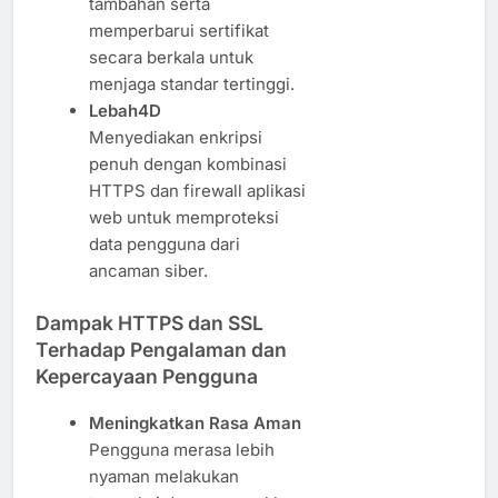
tambahan serta
memperbarui sertifikat
secara berkala untuk
menjaga standar tertinggi.
Lebah4D
Menyediakan enkripsi
penuh dengan kombinasi
HTTPS dan firewall aplikasi
web untuk memproteksi
data pengguna dari
ancaman siber.
Dampak HTTPS dan SSL
Terhadap Pengalaman dan
Kepercayaan Pengguna
Meningkatkan Rasa Aman
Pengguna merasa lebih
nyaman melakukan