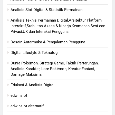
Analisis Slot Digital & Statistik Permainan
Analisis Teknis Permainan Digital,Arsitektur Platform
Interaktif,Stabilitas Akses & Kinerja,Keamanan Sesi dan
Privasi,UX dan Interaksi Pengguna
Desain Antarmuka & Pengalaman Pengguna
Digital Lifestyle & Teknologi
Dunia Pokémon, Strategi Game, Taktik Pertarungan,
Analisis Karakter, Lore Pokémon, Kreatur Fantasi,
Damage Maksimal
Edukasi & Analisis Digital
edwinslot
edwinslot alternatif