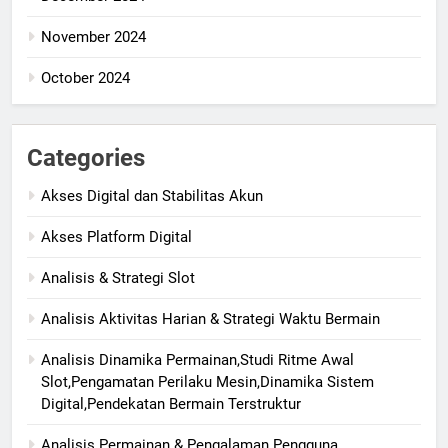
November 2024
October 2024
Categories
Akses Digital dan Stabilitas Akun
Akses Platform Digital
Analisis & Strategi Slot
Analisis Aktivitas Harian & Strategi Waktu Bermain
Analisis Dinamika Permainan,Studi Ritme Awal
Slot,Pengamatan Perilaku Mesin,Dinamika Sistem
Digital,Pendekatan Bermain Terstruktur
Analisis Permainan & Pengalaman Pengguna