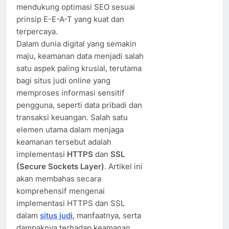
mendukung optimasi SEO sesuai
prinsip E-E-A-T yang kuat dan
terpercaya.
Dalam dunia digital yang semakin
maju, keamanan data menjadi salah
satu aspek paling krusial, terutama
bagi situs judi online yang
memproses informasi sensitif
pengguna, seperti data pribadi dan
transaksi keuangan. Salah satu
elemen utama dalam menjaga
keamanan tersebut adalah
implementasi
HTTPS
dan
SSL
(Secure Sockets Layer)
. Artikel ini
akan membahas secara
komprehensif mengenai
implementasi HTTPS dan SSL
dalam
situs judi
, manfaatnya, serta
dampaknya terhadap keamanan,