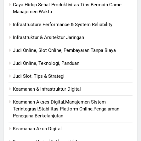
Gaya Hidup Sehat Produktivitas Tips Bermain Game
Manajemen Waktu
Infrastructure Performance & System Reliability
Infrastruktur & Arsitektur Jaringan
Judi Online, Slot Online, Pembayaran Tanpa Biaya
Judi Online, Teknologi, Panduan
Judi Slot, Tips & Strategi
Keamanan & Infrastruktur Digital
Keamanan Akses Digital,Manajemen Sistem
Terintegrasi,Stabilitas Platform Online,Pengalaman
Pengguna Berkelanjutan
Keamanan Akun Digital