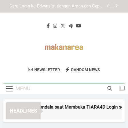
Skip
EDWINSLOT Login Resmi dan Pentingnya Memilih
to
Jalur Akses yang Tepat
content
Panduan Login Edwinslot Lewat Smartphone
untuk Pengguna Aktif agar Akses Tetap Aman dan
Efisien
Cara Mengatasi Kendala saat Membuka TIARA4D
Login secara Aman dan Sistematis
Cara Login ke Edwinslot dengan Aman dan Cepat
untuk Pengalaman Akses yang Lebih Stabil
EDWINSLOT Login Resmi dan Pentingnya Memilih
Jalur Akses yang Tepat
Makan Area
Temukan Tempat Makan Terbaik Dan
Panduan Login Edwinslot Lewat Smartphone
NEWSLETTER
RANDOM NEWS
untuk Pengguna Aktif agar Akses Tetap Aman dan
Review Kuliner Dari Makan Area.
Efisien
MENU
ra Mengatasi Kendala saat Membuka TIARA4D Login secara 
HEADLINES
Weeks Ago