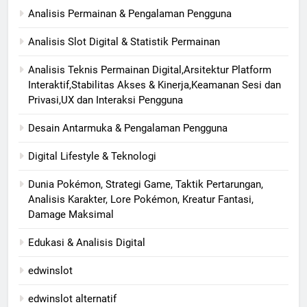
Analisis Permainan & Pengalaman Pengguna
Analisis Slot Digital & Statistik Permainan
Analisis Teknis Permainan Digital,Arsitektur Platform
Interaktif,Stabilitas Akses & Kinerja,Keamanan Sesi dan
Privasi,UX dan Interaksi Pengguna
Desain Antarmuka & Pengalaman Pengguna
Digital Lifestyle & Teknologi
Dunia Pokémon, Strategi Game, Taktik Pertarungan,
Analisis Karakter, Lore Pokémon, Kreatur Fantasi,
Damage Maksimal
Edukasi & Analisis Digital
edwinslot
edwinslot alternatif