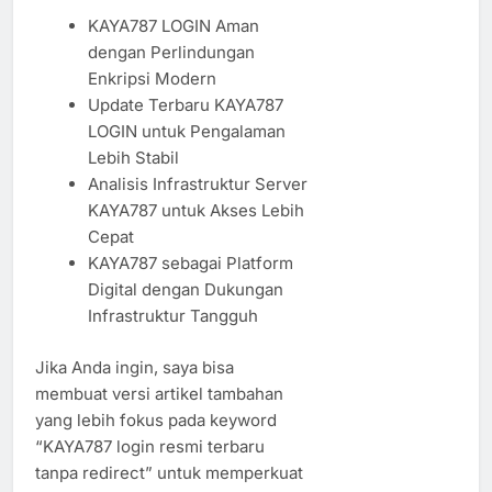
KAYA787 LOGIN Aman
dengan Perlindungan
Enkripsi Modern
Update Terbaru KAYA787
LOGIN untuk Pengalaman
Lebih Stabil
Analisis Infrastruktur Server
KAYA787 untuk Akses Lebih
Cepat
KAYA787 sebagai Platform
Digital dengan Dukungan
Infrastruktur Tangguh
Jika Anda ingin, saya bisa
membuat versi artikel tambahan
yang lebih fokus pada keyword
“KAYA787 login resmi terbaru
tanpa redirect” untuk memperkuat