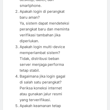
smartphone.
Apakah login di perangkat
baru aman?
Ya, sistem dapat mendeteksi
perangkat baru dan meminta
verifikasi tambahan jika
diperlukan.
Apakah login multi-device
memperlambat sistem?
Tidak, distribusi beban
server menjaga performa
tetap stabil.
Bagaimana jika login gagal
di salah satu perangkat?
Periksa koneksi internet
atau gunakan jalur resmi
yang terverifikasi.
Apakah keamanan tetap