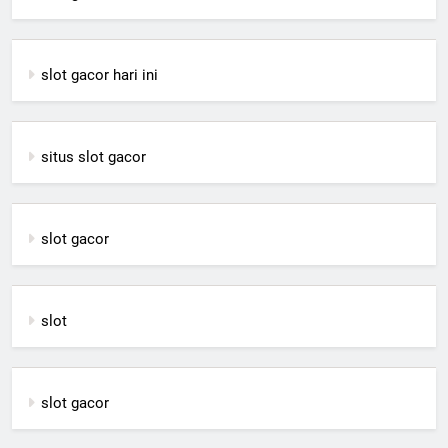
slot gacor hari ini
situs slot gacor
slot gacor
slot
slot gacor