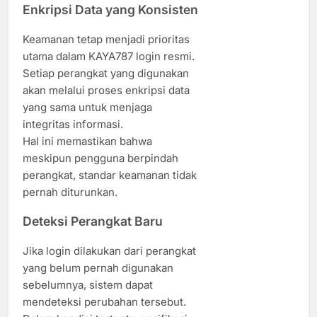
Enkripsi Data yang Konsisten
Keamanan tetap menjadi prioritas
utama dalam KAYA787 login resmi.
Setiap perangkat yang digunakan
akan melalui proses enkripsi data
yang sama untuk menjaga
integritas informasi.
Hal ini memastikan bahwa
meskipun pengguna berpindah
perangkat, standar keamanan tidak
pernah diturunkan.
Deteksi Perangkat Baru
Jika login dilakukan dari perangkat
yang belum pernah digunakan
sebelumnya, sistem dapat
mendeteksi perubahan tersebut.