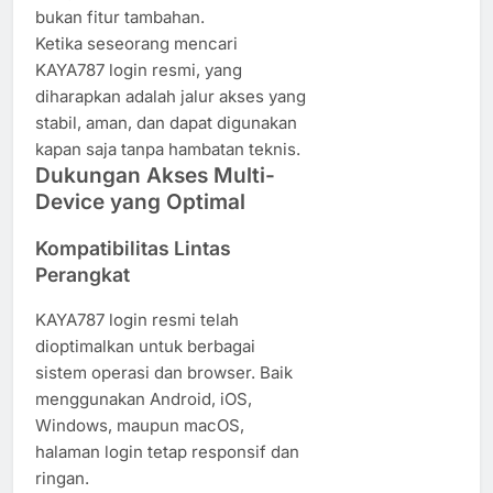
bukan fitur tambahan.
Ketika seseorang mencari
KAYA787 login resmi, yang
diharapkan adalah jalur akses yang
stabil, aman, dan dapat digunakan
kapan saja tanpa hambatan teknis.
Dukungan Akses Multi-
Device yang Optimal
Kompatibilitas Lintas
Perangkat
KAYA787 login resmi telah
dioptimalkan untuk berbagai
sistem operasi dan browser. Baik
menggunakan Android, iOS,
Windows, maupun macOS,
halaman login tetap responsif dan
ringan.