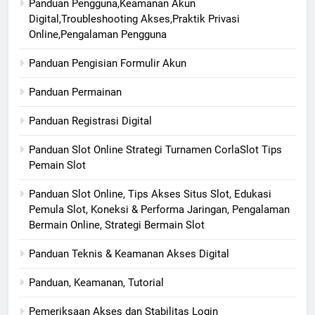
Panduan Pengguna,Keamanan Akun
Digital,Troubleshooting Akses,Praktik Privasi
Online,Pengalaman Pengguna
Panduan Pengisian Formulir Akun
Panduan Permainan
Panduan Registrasi Digital
Panduan Slot Online Strategi Turnamen CorlaSlot Tips
Pemain Slot
Panduan Slot Online, Tips Akses Situs Slot, Edukasi
Pemula Slot, Koneksi & Performa Jaringan, Pengalaman
Bermain Online, Strategi Bermain Slot
Panduan Teknis & Keamanan Akses Digital
Panduan, Keamanan, Tutorial
Pemeriksaan Akses dan Stabilitas Login