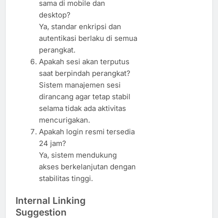
sama di mobile dan
desktop?
Ya, standar enkripsi dan
autentikasi berlaku di semua
perangkat.
Apakah sesi akan terputus
saat berpindah perangkat?
Sistem manajemen sesi
dirancang agar tetap stabil
selama tidak ada aktivitas
mencurigakan.
Apakah login resmi tersedia
24 jam?
Ya, sistem mendukung
akses berkelanjutan dengan
stabilitas tinggi.
Internal Linking
Suggestion