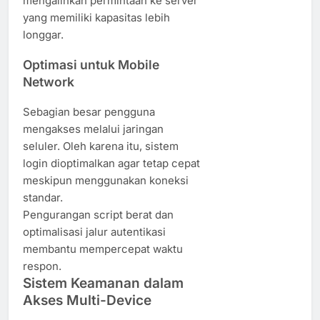
mengalihkan permintaan ke server
yang memiliki kapasitas lebih
longgar.
Optimasi untuk Mobile
Network
Sebagian besar pengguna
mengakses melalui jaringan
seluler. Oleh karena itu, sistem
login dioptimalkan agar tetap cepat
meskipun menggunakan koneksi
standar.
Pengurangan script berat dan
optimalisasi jalur autentikasi
membantu mempercepat waktu
respon.
Sistem Keamanan dalam
Akses Multi-Device