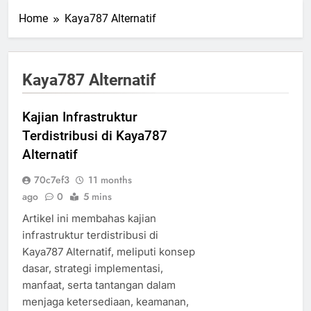
Home
Kaya787 Alternatif
Kaya787 Alternatif
Kajian Infrastruktur
Terdistribusi di Kaya787
Alternatif
70c7ef3
11 months
ago
0
5 mins
Artikel ini membahas kajian
infrastruktur terdistribusi di
Kaya787 Alternatif, meliputi konsep
dasar, strategi implementasi,
manfaat, serta tantangan dalam
menjaga ketersediaan, keamanan,