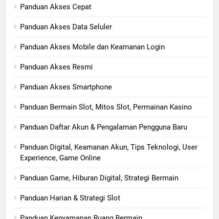
Panduan Akses Cepat
Panduan Akses Data Seluler
Panduan Akses Mobile dan Keamanan Login
Panduan Akses Resmi
Panduan Akses Smartphone
Panduan Bermain Slot, Mitos Slot, Permainan Kasino
Panduan Daftar Akun & Pengalaman Pengguna Baru
Panduan Digital, Keamanan Akun, Tips Teknologi, User
Experience, Game Online
Panduan Game, Hiburan Digital, Strategi Bermain
Panduan Harian & Strategi Slot
Panduan Kenyamanan Ruang Bermain