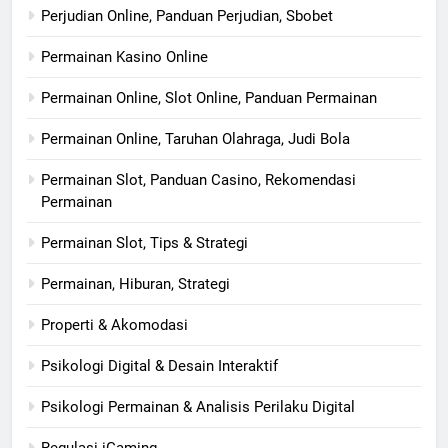
Perjudian Online, Panduan Perjudian, Sbobet
Permainan Kasino Online
Permainan Online, Slot Online, Panduan Permainan
Permainan Online, Taruhan Olahraga, Judi Bola
Permainan Slot, Panduan Casino, Rekomendasi
Permainan
Permainan Slot, Tips & Strategi
Permainan, Hiburan, Strategi
Properti & Akomodasi
Psikologi Digital & Desain Interaktif
Psikologi Permainan & Analisis Perilaku Digital