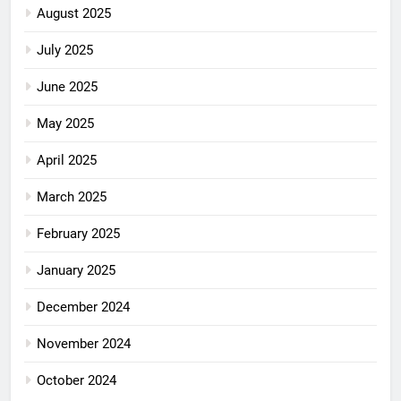
August 2025
July 2025
June 2025
May 2025
April 2025
March 2025
February 2025
January 2025
December 2024
November 2024
October 2024