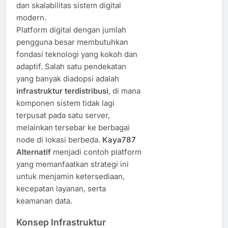
dan skalabilitas sistem digital
modern.
Platform digital dengan jumlah
pengguna besar membutuhkan
fondasi teknologi yang kokoh dan
adaptif. Salah satu pendekatan
yang banyak diadopsi adalah
infrastruktur terdistribusi
, di mana
komponen sistem tidak lagi
terpusat pada satu server,
melainkan tersebar ke berbagai
node di lokasi berbeda.
Kaya787
Alternatif
menjadi contoh platform
yang memanfaatkan strategi ini
untuk menjamin ketersediaan,
kecepatan layanan, serta
keamanan data.
Konsep Infrastruktur