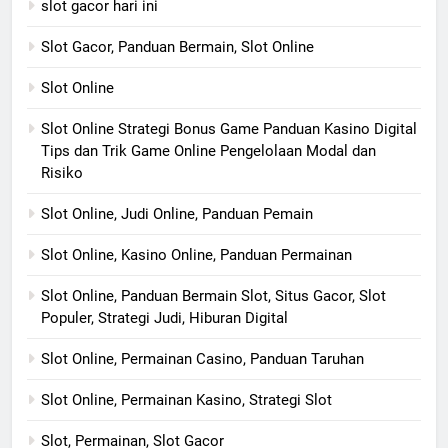
slot gacor hari ini
Slot Gacor, Panduan Bermain, Slot Online
Slot Online
Slot Online Strategi Bonus Game Panduan Kasino Digital
Tips dan Trik Game Online Pengelolaan Modal dan
Risiko
Slot Online, Judi Online, Panduan Pemain
Slot Online, Kasino Online, Panduan Permainan
Slot Online, Panduan Bermain Slot, Situs Gacor, Slot
Populer, Strategi Judi, Hiburan Digital
Slot Online, Permainan Casino, Panduan Taruhan
Slot Online, Permainan Kasino, Strategi Slot
Slot, Permainan, Slot Gacor