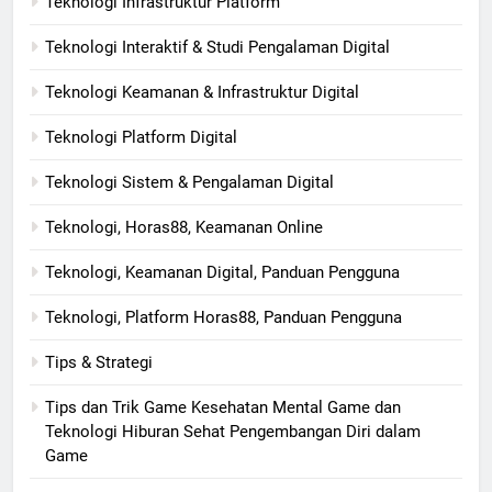
Teknologi Infrastruktur Platform
Teknologi Interaktif & Studi Pengalaman Digital
Teknologi Keamanan & Infrastruktur Digital
Teknologi Platform Digital
Teknologi Sistem & Pengalaman Digital
Teknologi, Horas88, Keamanan Online
Teknologi, Keamanan Digital, Panduan Pengguna
Teknologi, Platform Horas88, Panduan Pengguna
Tips & Strategi
Tips dan Trik Game Kesehatan Mental Game dan
Teknologi Hiburan Sehat Pengembangan Diri dalam
Game