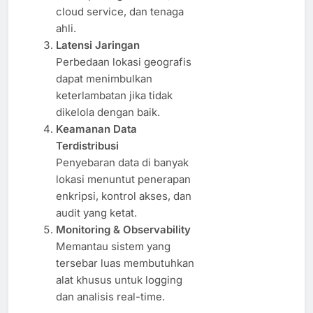
cloud service, dan tenaga
ahli.
Latensi Jaringan
Perbedaan lokasi geografis
dapat menimbulkan
keterlambatan jika tidak
dikelola dengan baik.
Keamanan Data
Terdistribusi
Penyebaran data di banyak
lokasi menuntut penerapan
enkripsi, kontrol akses, dan
audit yang ketat.
Monitoring & Observability
Memantau sistem yang
tersebar luas membutuhkan
alat khusus untuk logging
dan analisis real-time.