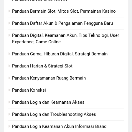
Panduan Bermain Slot, Mitos Slot, Permainan Kasino
Panduan Daftar Akun & Pengalaman Pengguna Baru
Panduan Digital, Keamanan Akun, Tips Teknologi, User
Experience, Game Online
Panduan Game, Hiburan Digital, Strategi Bermain
Panduan Harian & Strategi Slot
Panduan Kenyamanan Ruang Bermain
Panduan Koneksi
Panduan Login dan Keamanan Akses
Panduan Login dan Troubleshooting Akses
Panduan Login Keamanan Akun Informasi Brand