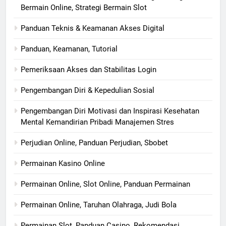
Bermain Online, Strategi Bermain Slot
Panduan Teknis & Keamanan Akses Digital
Panduan, Keamanan, Tutorial
Pemeriksaan Akses dan Stabilitas Login
Pengembangan Diri & Kepedulian Sosial
Pengembangan Diri Motivasi dan Inspirasi Kesehatan
Mental Kemandirian Pribadi Manajemen Stres
Perjudian Online, Panduan Perjudian, Sbobet
Permainan Kasino Online
Permainan Online, Slot Online, Panduan Permainan
Permainan Online, Taruhan Olahraga, Judi Bola
Permainan Slot, Panduan Casino, Rekomendasi