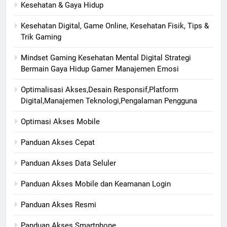
Kesehatan & Gaya Hidup
Kesehatan Digital, Game Online, Kesehatan Fisik, Tips &
Trik Gaming
Mindset Gaming Kesehatan Mental Digital Strategi
Bermain Gaya Hidup Gamer Manajemen Emosi
Optimalisasi Akses,Desain Responsif,Platform
Digital,Manajemen Teknologi,Pengalaman Pengguna
Optimasi Akses Mobile
Panduan Akses Cepat
Panduan Akses Data Seluler
Panduan Akses Mobile dan Keamanan Login
Panduan Akses Resmi
Panduan Akses Smartphone