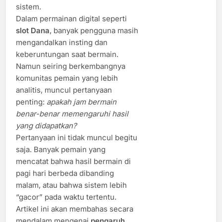
sistem.
Dalam permainan digital seperti
slot Dana
, banyak pengguna masih
mengandalkan insting dan
keberuntungan saat bermain.
Namun seiring berkembangnya
komunitas pemain yang lebih
analitis, muncul pertanyaan
penting:
apakah jam bermain
benar-benar memengaruhi hasil
yang didapatkan?
Pertanyaan ini tidak muncul begitu
saja. Banyak pemain yang
mencatat bahwa hasil bermain di
pagi hari berbeda dibanding
malam, atau bahwa sistem lebih
“gacor” pada waktu tertentu.
Artikel ini akan membahas secara
mendalam mengenai
pengaruh