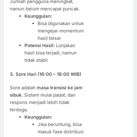
Jumlah pengguna meningkat,
namun belum mencapai puncak.
Keunggulan:
Bisa digunakan untuk
mengejar momentum
hasil besar
Potensi Hasil:
Lonjakan
hasil bisa terjadi, namun
tidak stabil
3.
Sore Hari (16:00 – 18:00 WIB)
Sore adalah
masa transisi ke jam
sibuk
. Sistem mulai padat, dan
respons menjadi lebih tidak
terduga.
Keunggulan:
Jika beruntung, bisa
masuk fase distribusi