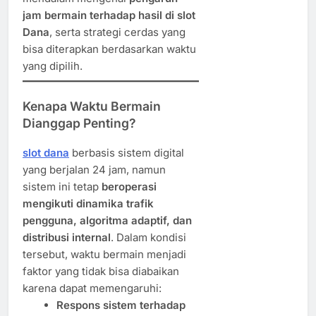
jam bermain terhadap hasil di slot
Dana
, serta strategi cerdas yang
bisa diterapkan berdasarkan waktu
yang dipilih.
Kenapa Waktu Bermain
Dianggap Penting?
slot dana
berbasis sistem digital
yang berjalan 24 jam, namun
sistem ini tetap
beroperasi
mengikuti dinamika trafik
pengguna, algoritma adaptif, dan
distribusi internal
. Dalam kondisi
tersebut, waktu bermain menjadi
faktor yang tidak bisa diabaikan
karena dapat memengaruhi:
Respons sistem terhadap