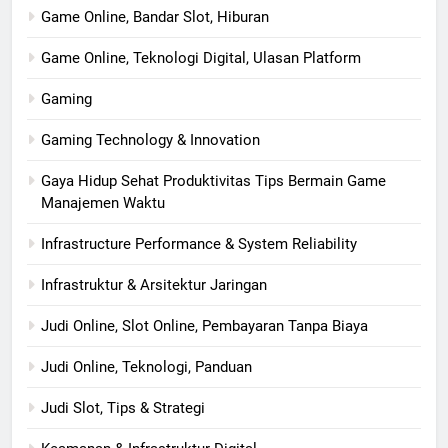
Game Online, Bandar Slot, Hiburan
Game Online, Teknologi Digital, Ulasan Platform
Gaming
Gaming Technology & Innovation
Gaya Hidup Sehat Produktivitas Tips Bermain Game
Manajemen Waktu
Infrastructure Performance & System Reliability
Infrastruktur & Arsitektur Jaringan
Judi Online, Slot Online, Pembayaran Tanpa Biaya
Judi Online, Teknologi, Panduan
Judi Slot, Tips & Strategi