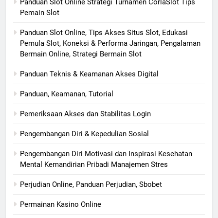
Panduan Slot Online Strategi Turnamen CorlaSlot Tips
Pemain Slot
Panduan Slot Online, Tips Akses Situs Slot, Edukasi
Pemula Slot, Koneksi & Performa Jaringan, Pengalaman
Bermain Online, Strategi Bermain Slot
Panduan Teknis & Keamanan Akses Digital
Panduan, Keamanan, Tutorial
Pemeriksaan Akses dan Stabilitas Login
Pengembangan Diri & Kepedulian Sosial
Pengembangan Diri Motivasi dan Inspirasi Kesehatan
Mental Kemandirian Pribadi Manajemen Stres
Perjudian Online, Panduan Perjudian, Sbobet
Permainan Kasino Online