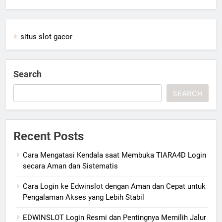
situs slot gacor
Search
SEARCH
Recent Posts
Cara Mengatasi Kendala saat Membuka TIARA4D Login
secara Aman dan Sistematis
Cara Login ke Edwinslot dengan Aman dan Cepat untuk
Pengalaman Akses yang Lebih Stabil
EDWINSLOT Login Resmi dan Pentingnya Memilih Jalur