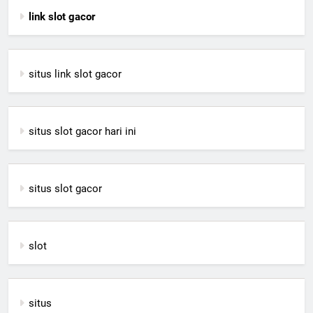
link slot gacor
situs link slot gacor
situs slot gacor hari ini
situs slot gacor
slot
situs