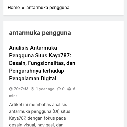
Home
antarmuka pengguna
antarmuka pengguna
Analisis Antarmuka
Pengguna Situs Kaya787:
Desain, Fungsionalitas, dan
Pengaruhnya terhadap
Pengalaman Digital
70c7ef3
1 year ago
0
6
mins
Artikel ini membahas analisis
antarmuka pengguna (UI) situs
Kaya787, dengan fokus pada
desain visual, navigasi, dan