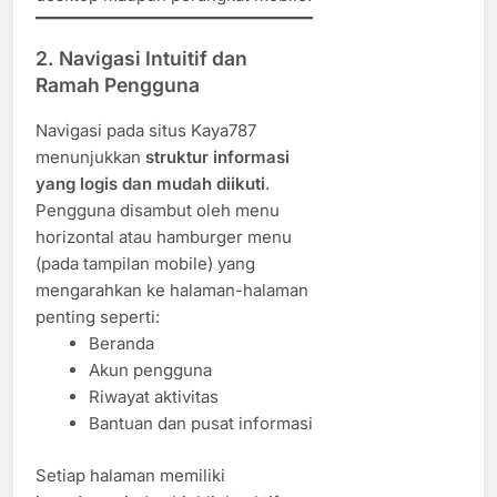
2. Navigasi Intuitif dan
Ramah Pengguna
Navigasi pada situs Kaya787
menunjukkan
struktur informasi
yang logis dan mudah diikuti
.
Pengguna disambut oleh menu
horizontal atau hamburger menu
(pada tampilan mobile) yang
mengarahkan ke halaman-halaman
penting seperti:
Beranda
Akun pengguna
Riwayat aktivitas
Bantuan dan pusat informasi
Setiap halaman memiliki