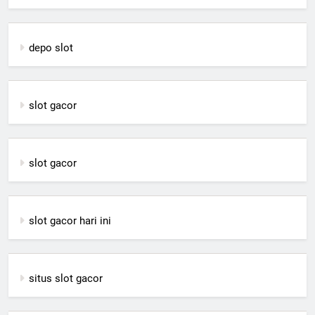
depo slot
slot gacor
slot gacor
slot gacor hari ini
situs slot gacor