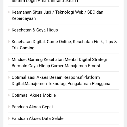
Sistem Login Aman, Infrastruktur IT
Keamanan Situs Judi / Teknologi Web / SEO dan
Kepercayaan
Kesehatan & Gaya Hidup
Kesehatan Digital, Game Online, Kesehatan Fisik, Tips &
Trik Gaming
Mindset Gaming Kesehatan Mental Digital Strategi
Bermain Gaya Hidup Gamer Manajemen Emosi
Optimalisasi Akses,Desain Responsif,Platform
Digital,Manajemen Teknologi,Pengalaman Pengguna
Optimasi Akses Mobile
Panduan Akses Cepat
Panduan Akses Data Seluler