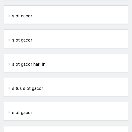
slot gacor
slot gacor
slot gacor hari ini
situs slot gacor
slot gacor