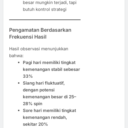
besar mungkin terjadi, tapi
butuh kontrol strategi
Pengamatan Berdasarkan
Frekuensi Hasil
Hasil observasi menunjukkan
bahwa:
Pagi hari memiliki tingkat
kemenangan stabil sebesar
33%
Siang hari fluktuatif,
dengan potensi
kemenangan besar di 25–
28% spin
Sore hari memiliki tingkat
kemenangan rendah,
sekitar 20%