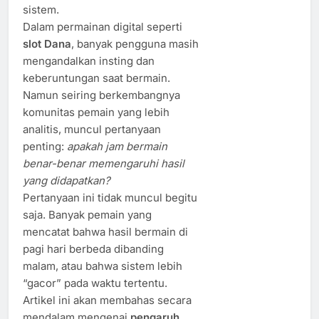
sistem.
Dalam permainan digital seperti
slot Dana
, banyak pengguna masih
mengandalkan insting dan
keberuntungan saat bermain.
Namun seiring berkembangnya
komunitas pemain yang lebih
analitis, muncul pertanyaan
penting:
apakah jam bermain
benar-benar memengaruhi hasil
yang didapatkan?
Pertanyaan ini tidak muncul begitu
saja. Banyak pemain yang
mencatat bahwa hasil bermain di
pagi hari berbeda dibanding
malam, atau bahwa sistem lebih
“gacor” pada waktu tertentu.
Artikel ini akan membahas secara
mendalam mengenai
pengaruh