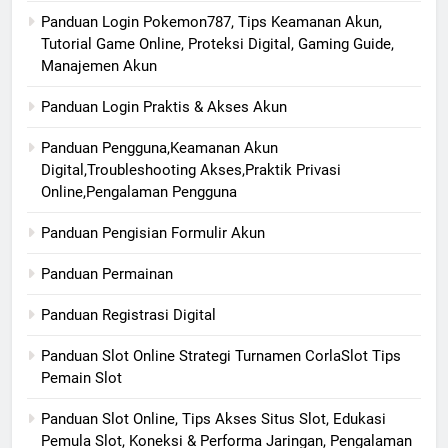
Panduan Login Pokemon787, Tips Keamanan Akun,
Tutorial Game Online, Proteksi Digital, Gaming Guide,
Manajemen Akun
Panduan Login Praktis & Akses Akun
Panduan Pengguna,Keamanan Akun
Digital,Troubleshooting Akses,Praktik Privasi
Online,Pengalaman Pengguna
Panduan Pengisian Formulir Akun
Panduan Permainan
Panduan Registrasi Digital
Panduan Slot Online Strategi Turnamen CorlaSlot Tips
Pemain Slot
Panduan Slot Online, Tips Akses Situs Slot, Edukasi
Pemula Slot, Koneksi & Performa Jaringan, Pengalaman