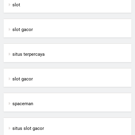
slot
slot gacor
situs terpercaya
slot gacor
spaceman
situs slot gacor