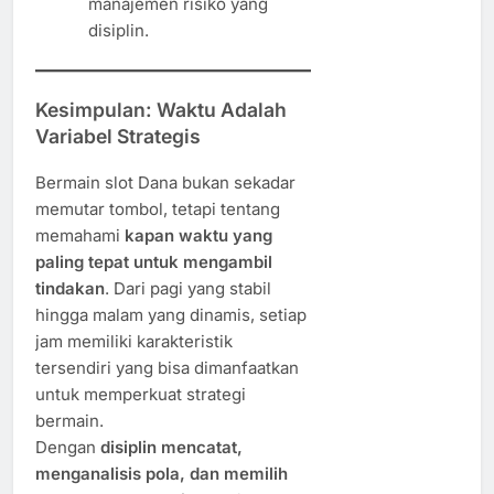
manajemen risiko yang
disiplin.
Kesimpulan: Waktu Adalah
Variabel Strategis
Bermain slot Dana bukan sekadar
memutar tombol, tetapi tentang
memahami
kapan waktu yang
paling tepat untuk mengambil
tindakan
. Dari pagi yang stabil
hingga malam yang dinamis, setiap
jam memiliki karakteristik
tersendiri yang bisa dimanfaatkan
untuk memperkuat strategi
bermain.
Dengan
disiplin mencatat,
menganalisis pola, dan memilih