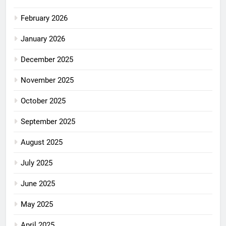
February 2026
January 2026
December 2025
November 2025
October 2025
September 2025
August 2025
July 2025
June 2025
May 2025
April 2025