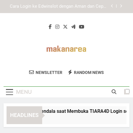
Skip
EDWINSLOT Login Resmi dan Pentingnya Memilih
to
Jalur Akses yang Tepat
content
Panduan Login Edwinslot Lewat Smartphone
untuk Pengguna Aktif agar Akses Tetap Aman dan
Efisien
Cara Mengatasi Kendala saat Membuka TIARA4D
Login secara Aman dan Sistematis
Cara Login ke Edwinslot dengan Aman dan Cepat
untuk Pengalaman Akses yang Lebih Stabil
EDWINSLOT Login Resmi dan Pentingnya Memilih
Jalur Akses yang Tepat
Makan Area
Temukan Tempat Makan Terbaik Dan
Panduan Login Edwinslot Lewat Smartphone
NEWSLETTER
RANDOM NEWS
untuk Pengguna Aktif agar Akses Tetap Aman dan
Review Kuliner Dari Makan Area.
Efisien
MENU
ra Mengatasi Kendala saat Membuka TIARA4D Login secara A
HEADLINES
onth Ago