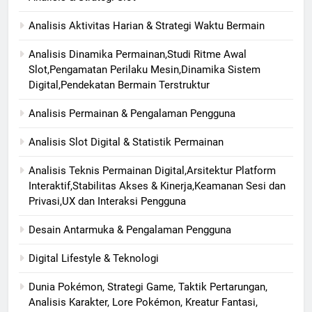
Analisis Aktivitas Harian & Strategi Waktu Bermain
Analisis Dinamika Permainan,Studi Ritme Awal
Slot,Pengamatan Perilaku Mesin,Dinamika Sistem
Digital,Pendekatan Bermain Terstruktur
Analisis Permainan & Pengalaman Pengguna
Analisis Slot Digital & Statistik Permainan
Analisis Teknis Permainan Digital,Arsitektur Platform
Interaktif,Stabilitas Akses & Kinerja,Keamanan Sesi dan
Privasi,UX dan Interaksi Pengguna
Desain Antarmuka & Pengalaman Pengguna
Digital Lifestyle & Teknologi
Dunia Pokémon, Strategi Game, Taktik Pertarungan,
Analisis Karakter, Lore Pokémon, Kreatur Fantasi,