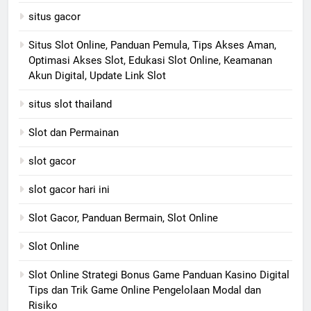
situs gacor
Situs Slot Online, Panduan Pemula, Tips Akses Aman,
Optimasi Akses Slot, Edukasi Slot Online, Keamanan
Akun Digital, Update Link Slot
situs slot thailand
Slot dan Permainan
slot gacor
slot gacor hari ini
Slot Gacor, Panduan Bermain, Slot Online
Slot Online
Slot Online Strategi Bonus Game Panduan Kasino Digital
Tips dan Trik Game Online Pengelolaan Modal dan
Risiko