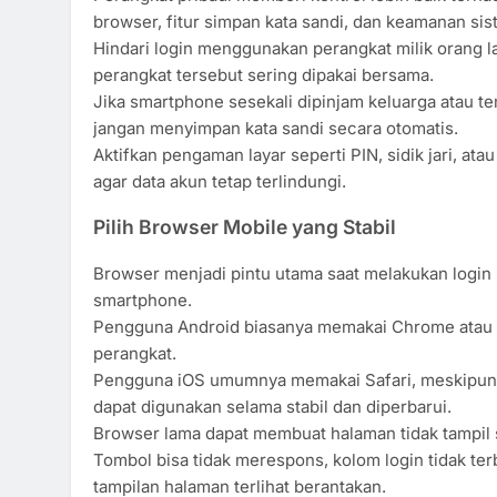
browser, fitur simpan kata sandi, dan keamanan sis
Hindari login menggunakan perangkat milik orang la
perangkat tersebut sering dipakai bersama.
Jika smartphone sesekali dipinjam keluarga atau t
jangan menyimpan kata sandi secara otomatis.
Aktifkan pengaman layar seperti PIN, sidik jari, at
agar data akun tetap terlindungi.
Pilih Browser Mobile yang Stabil
Browser menjadi pintu utama saat melakukan login 
smartphone.
Pengguna Android biasanya memakai Chrome atau
perangkat.
Pengguna iOS umumnya memakai Safari, meskipun 
dapat digunakan selama stabil dan diperbarui.
Browser lama dapat membuat halaman tidak tampil
Tombol bisa tidak merespons, kolom login tidak terb
tampilan halaman terlihat berantakan.