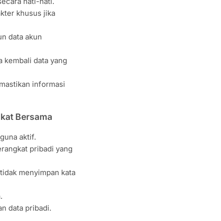
ecara hati-hati.
kter khusus jika
un data akun
sa kembali data yang
astikan informasi
gkat Bersama
guna aktif.
erangkat pribadi yang
 tidak menyimpan kata
.
 data pribadi.