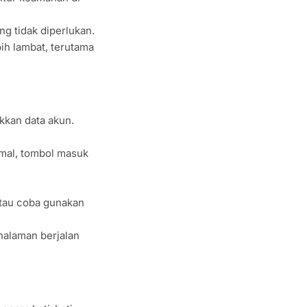
g tidak diperlukan.
ih lambat, terutama
kkan data akun.
ormal, tombol masuk
atau coba gunakan
alaman berjalan