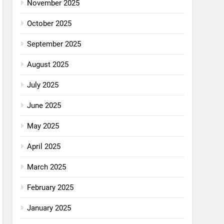
November 2025
October 2025
September 2025
August 2025
July 2025
June 2025
May 2025
April 2025
March 2025
February 2025
January 2025