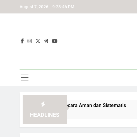
Skip
August 7, 2026
9:23:47 PM
to
content
Mak
Temukan T
TIARA4D Login secara Aman dan Sistematis
Cara Login
1 Month Ago
HEADLINES