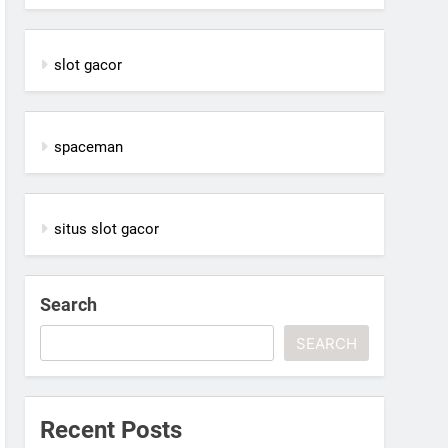
slot gacor
spaceman
situs slot gacor
Search
SEARCH
Recent Posts