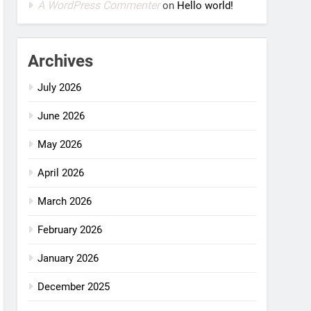
A WordPress Commenter
on
Hello world!
Archives
July 2026
June 2026
May 2026
April 2026
March 2026
February 2026
January 2026
December 2025