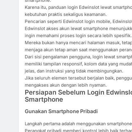
smartphone.
Karena itu, panduan login Edwinslot lewat smartp
kebutuhan praktis sekaligus keamanan.
Pencarian seperti Edwinslot login mobile, Edwinslo
Edwinslot akses akun lewat smartphone menunju
ingin memahami proses login secara lebih spesifik.
Mereka bukan hanya mencari halaman masuk, tetapi
menjaga akun tetap aman saat menggunakan perang
Dari sisi pengalaman pengguna, login lewat smartp
memiliki tampilan responsif, kolom data yang mudah
jelas, dan instruksi yang tidak membingungkan.
Jika seluruh elemen tersebut berjalan baik, penggu
mengakses akun dengan lebih nyaman.
Persiapan Sebelum Login Edwinsl
Smartphone
Gunakan Smartphone Pribadi
Langkah pertama adalah menggunakan smartphone 
Perangkat pribadi memberi kontrol lebih baik terha