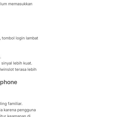
ebelum memasukkan
.
, tombol login lambat
.
 sinyal lebih kuat.
inslot terasa lebih
tphone
ng familiar.
ola karena pengguna
itur keamanan di