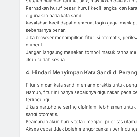
Setelah halaman terlihat baik, masukkan data akun s
Perhatikan huruf besar, huruf kecil, angka, dan kara
digunakan pada kata sandi.
Kesalahan kecil dapat membuat login gagal meskip
sebenarnya benar.
Jika browser menampilkan fitur isi otomatis, perik
muncul.
Jangan langsung menekan tombol masuk tanpa mem
akun sudah sesuai.
4. Hindari Menyimpan Kata Sandi di Peran
Fitur simpan kata sandi memang praktis untuk peng
Namun, fitur ini hanya sebaiknya digunakan pada p
terlindungi.
Jika smartphone sering dipinjam, lebih aman untuk
sandi otomatis.
Keamanan akun harus tetap menjadi prioritas utama
Akses cepat tidak boleh mengorbankan perlindungan