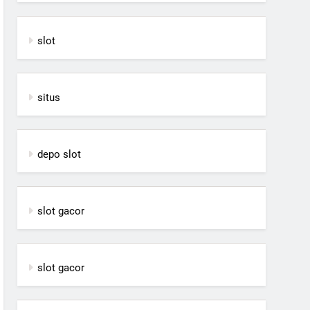
slot
situs
depo slot
slot gacor
slot gacor