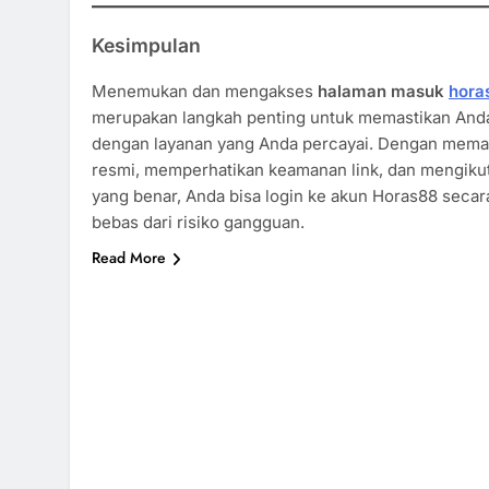
Kesimpulan
Menemukan dan mengakses
halaman masuk
hora
merupakan langkah penting untuk memastikan Anda
dengan layanan yang Anda percayai. Dengan mem
resmi, memperhatikan keamanan link, dan mengikut
yang benar, Anda bisa login ke akun Horas88 secar
bebas dari risiko gangguan.
Read More