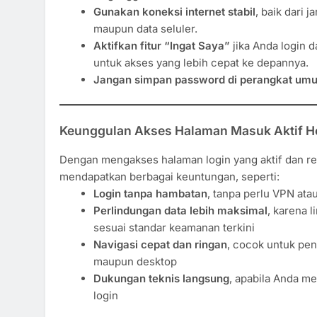
Gunakan koneksi internet stabil
, baik dari j
maupun data seluler.
Aktifkan fitur “Ingat Saya”
jika Anda login d
untuk akses yang lebih cepat ke depannya.
Jangan simpan password di perangkat umu
Keunggulan Akses Halaman Masuk Aktif H
Dengan mengakses halaman login yang aktif dan r
mendapatkan berbagai keuntungan, seperti:
Login tanpa hambatan
, tanpa perlu VPN ata
Perlindungan data lebih maksimal
, karena l
sesuai standar keamanan terkini
Navigasi cepat dan ringan
, cocok untuk pe
maupun desktop
Dukungan teknis langsung
, apabila Anda m
login