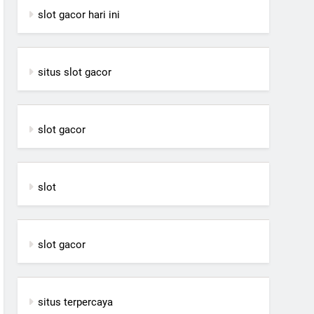
slot gacor hari ini
situs slot gacor
slot gacor
slot
slot gacor
situs terpercaya