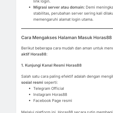
link login.
Migrasi server atau domain:
Demi meningka
stabilitas, perubahan server sering kali dilak
memengaruhi alamat login utama.
Cara Mengakses Halaman Masuk Horas88 
Berikut beberapa cara mudah dan aman untuk me
aktif Horas88
:
1.
Kunjungi Kanal Resmi Horas88
Salah satu cara paling efektif adalah dengan mengi
sosial resmi
seperti:
Telegram Official
Instagram Horas88
Facebook Page resmi
Melalui platform ini, Horas88 secara rutin membagik