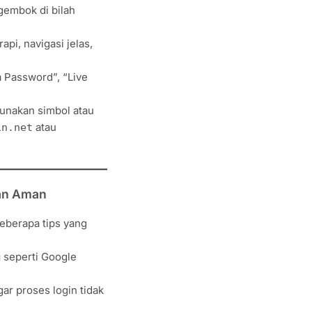
 gembok di bilah
rapi, navigasi jelas,
a Password”, “Live
gunakan simbol atau
atau
in.net
dan Aman
eberapa tips yang
:
u
seperti Google
ar proses login tidak