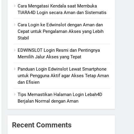
Cara Mengatasi Kendala saat Membuka
TIARA4D Login secara Aman dan Sistematis
Cara Login ke Edwinslot dengan Aman dan
Cepat untuk Pengalaman Akses yang Lebih
Stabil
EDWINSLOT Login Resmi dan Pentingnya
Memilih Jalur Akses yang Tepat
Panduan Login Edwinslot Lewat Smartphone
untuk Pengguna Aktif agar Akses Tetap Aman
dan Efisien
Tips Memastikan Halaman Login Lebah4D
Berjalan Normal dengan Aman
Recent Comments