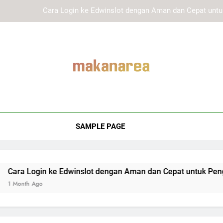
Cara Login ke Edwinslot dengan Aman dan Cepat untu
EDWINSLOT Login Resmi dan Pentin
Panduan Login Edwinslot Lewat Smartphone untuk Pengguna Akt
Cara Mengatasi Kendala saat Membuka TIARA
an Area
Cara Login ke Edwinslot dengan Aman dan Cepat untu
empat Makan Terbaik Dan Review Kuliner Dari Makan Area.
EDWINSLOT Login Resmi dan Pentin
SAMPLE PAGE
Panduan Login Edwinslot Lewat Smartphone untuk Pengguna Akt
n ke Edwinslot dengan Aman dan Cepat untuk Pengalaman Akse