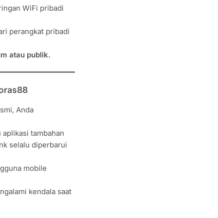
aringan WiFi pribadi
ari perangkat pribadi
m atau publik.
oras88
esmi, Anda
u aplikasi tambahan
ink selalu diperbarui
ngguna mobile
engalami kendala saat