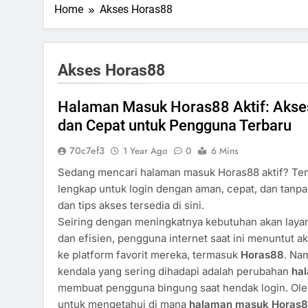
Home
Akses Horas88
Akses Horas88
Halaman Masuk Horas88 Aktif: Akse
dan Cepat untuk Pengguna Terbaru
70c7ef3
1 Year Ago
0
6 Mins
Sedang mencari halaman masuk Horas88 aktif? T
lengkap untuk login dengan aman, cepat, dan tanpa
dan tips akses tersedia di sini.
Seiring dengan meningkatnya kebutuhan akan layan
dan efisien, pengguna internet saat ini menuntut 
ke platform favorit mereka, termasuk
Horas88
. Na
kendala yang sering dihadapi adalah perubahan
ha
membuat pengguna bingung saat hendak login. Oleh
untuk mengetahui di mana
halaman masuk Horas88