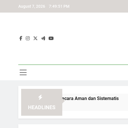
Skip
August 7, 2026
7:49:52 PM
to
content
Mak
Temukan T
 TIARA4D Login secara Aman dan Sistematis
Cara Logi
1 Month Ago
HEADLINES