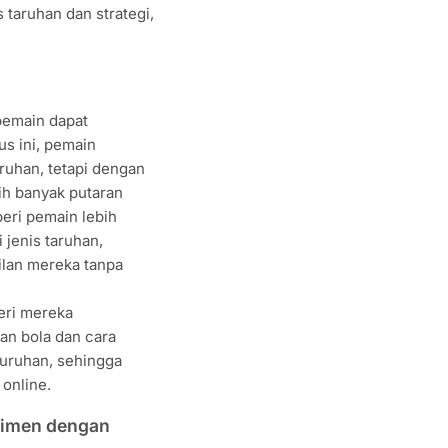
 taruhan dan strategi,
pemain dapat
s ini, pemain
ruhan, tetapi dengan
ih banyak putaran
beri pemain lebih
jenis taruhan,
ilan mereka tanpa
eri mereka
n bola dan cara
luruhan, sehingga
online.
rimen dengan