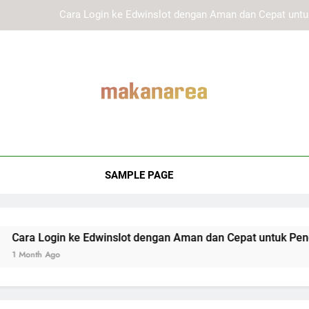
Cara Login ke Edwinslot dengan Aman dan Cepat untu
EDWINSLOT Login Resmi dan Pentin
Panduan Login Edwinslot Lewat Smartphone untuk Pengguna Akt
Cara Mengatasi Kendala saat Membuka TIARA
an Area
Cara Login ke Edwinslot dengan Aman dan Cepat untu
empat Makan Terbaik Dan Review Kuliner Dari Makan Area.
EDWINSLOT Login Resmi dan Pentin
SAMPLE PAGE
Panduan Login Edwinslot Lewat Smartphone untuk Pengguna Akt
n ke Edwinslot dengan Aman dan Cepat untuk Pengalaman Akse