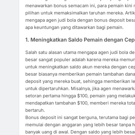
menawarkan bonus semacam ini, para pemain kini m
pilihan untuk memaksimalkan taruhan mereka. Arti
mengapa agen judi bola dengan bonus deposit besa
apa keuntungan yang ditawarkan bagi pemain.
1. Meningkatkan Saldo Pemain dengan Cep
Salah satu alasan utama mengapa agen judi bola d
besar sangat populer adalah karena mereka memu
untuk meningkatkan saldo akun mereka dengan cep
besar biasanya memberikan pemain tambahan dana
deposit yang mereka buat, sehingga memberikan l
untuk dipertaruhkan. Misalnya, jika agen menawar
setoran pertama hingga $100, pemain yang melaku
mendapatkan tambahan $100, memberi mereka tota
bertaruh.
Bonus deposit ini sangat berguna, terutama bagi p
memulai dengan anggaran yang lebih besar tanpa 
banyak uang di awal. Dengan saldo yang lebih besa