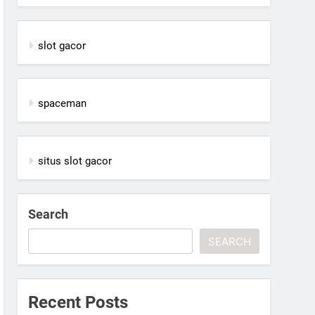
slot gacor
spaceman
situs slot gacor
Search
SEARCH
Recent Posts