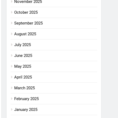
November 2025
October 2025
September 2025
August 2025
July 2025
June 2025
May 2025
April 2025
March 2025
February 2025
January 2025